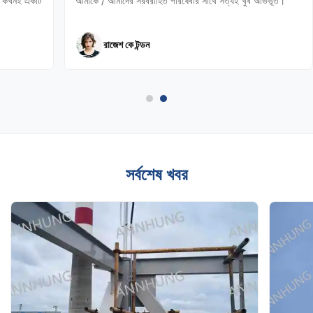
ের কখনই একটি
আমাকে / আমাদের সরবরাহিত পরিষেবার সাথে সত্যই খুব অভিভূত।
রাজেশ কে টন্ডন
সর্বশেষ খবর