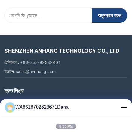
অনুসন্ধান করুন
SHENZHEN ANHANG TECHNOLOGY CO., LTD
টেলিফোন::
+86-755-89589401
ইমেইল:
sales@annhung.com
দ্রুত লিঙ্ক
বাড়ি
WA8618702623671Dana
পণ্য
ভিডিও
6:30 PM
আমাদের সম্পর্কে