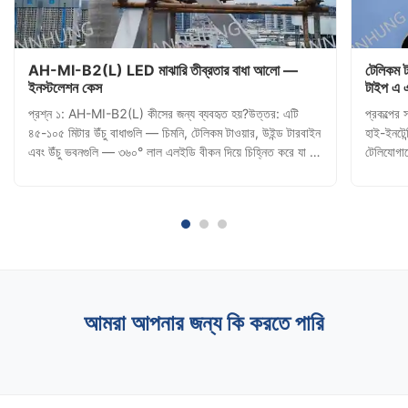
AH-MI-B2(L) LED মাঝারি তীব্রতার বাধা আলো —
টেলিকম 
ইনস্টলেশন কেস
টাইপ এ 
হয়েছে
প্রশ্ন ১: AH-MI-B2(L) কীসের জন্য ব্যবহৃত হয়?উত্তর: এটি
প্রকল্পে
৪৫-১০৫ মিটার উঁচু বাধাগুলি — চিমনি, টেলিকম টাওয়ার, উইন্ড টারবাইন
হাই-ইনটে
এবং উঁচু ভবনগুলি — ৩৬০° লাল এলইডি বীকন দিয়ে চিহ্নিত করে যা সব
টেলিযোগায
দিক থেকে দৃশ্যমান, বিমান চলাচলের নিরাপত্তা নিশ্চিত করে। প্রশ্ন ২:
যা বিমান 
এটি প্রতিদিন কীভাবে সক্রিয় হয়?উত্তর: একটি বিল্ট...
করেছে।একট
আমরা আপনার জন্য কি করতে পারি