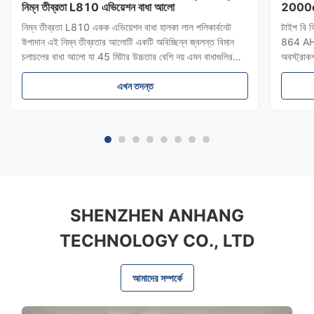
নিম্ন তীব্রতা L810 এভিয়েশন বাধা আলো
2000cd
নিম্ন তীব্রতা L810 একক এভিয়েশন বাধা হালকা লাল পলিকার্বনেট
টাইপ বি ক
উপাদান এই নিম্ন তীব্রতার আলোটি একটি অবিচ্ছিন্ন জ্বলন্ত বিমান
864 AH-
চলাচলের বাধা আলো যা 45 মিটার উচ্চতার বেশি নয় এমন বাধাগুলির
অবস্ট্রা
উপরে চিহ্নিত করার জন্য ডিজাইন করা হয়েছে। সম্মতি মানদণ্ড
লাইট লাল 
আইসিএও-র ১৪ নং অনুচ্ছেদ ১, সপ্তম সংস্করণ, ২০১৬, টেবিল ৬.৩
এখন তদন্ত
শীর্ষ চিহ
নিম্ন ...
LED প্র.
SHENZHEN ANHANG
TECHNOLOGY CO., LTD
আমাদের সম্পর্কে