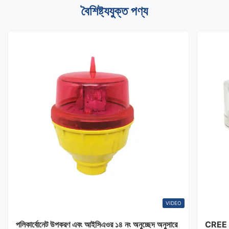
বৈশিষ্ট্যযুক্ত পণ্য
VIDEO
পলিকার্বোনেট উপকরণ এবং আইসিএওর ১৪ নং অনুচ্ছেদ অনুসারে
CREE LE