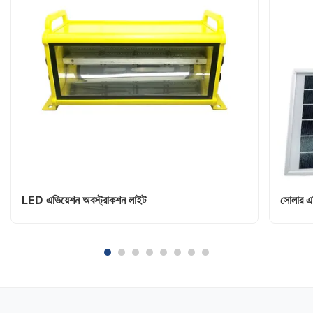
LED এভিয়েশন অবস্ট্রাকশন লাইট
সোলার এভ