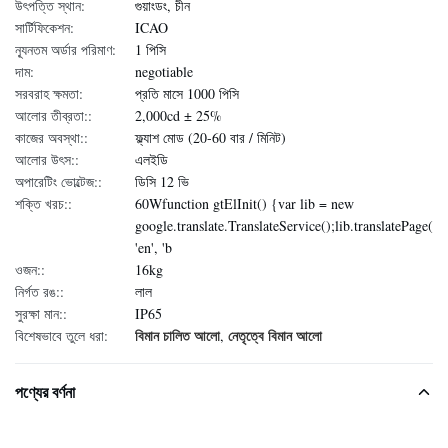
উৎপত্তি স্থান:
গুয়াংডং, চীন
সার্টিফিকেশন:
ICAO
ন্যূনতম অর্ডার পরিমাণ:
1 পিসি
দাম:
negotiable
সরবরাহ ক্ষমতা:
প্রতি মাসে 1000 পিসি
আলোর তীব্রতা::
2,000cd ± 25%
কাজের অবস্থা::
ফ্ল্যাশ মোড (20-60 বার / মিনিট)
আলোর উৎস::
এলইডি
অপারেটিং ভোল্টেজ::
ডিসি 12 ভি
শক্তি খরচ::
60Wfunction gtElInit() {var lib = new
google.translate.TranslateService();lib.translatePage(
'en', 'b
ওজন::
16kg
নির্গত রঙ::
লাল
সুরক্ষা মান::
IP65
বিমান চালিত আলো
নেতৃত্বে বিমান আলো
বিশেষভাবে তুলে ধরা:
,
পণ্যের বর্ণনা