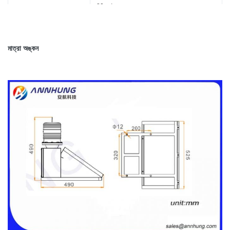
বায়ু লোড
80m / সেকেন্ড
সুরক্ষা মান
IP65
মাত্রা অঙ্কন