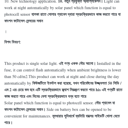
10. নতুন প্রযুক্তি অ্যাপ্লিকেশন।
10. New technology application.
Light can
work at night automatically by solar panel which function is equal to
হালকা রাতে সোলার প্যানেল দ্বারা স্বয়ংক্রিয়ভাবে কাজ করতে পারে যা
photocell sensor
ফাংশন ফটোসেল সেন্সরের সমান
।
বিশদ বিবরণ:
এই পণ্য একক সৌর আলো।
This product is single solar light.
Installed in the
fuse, it can control flash automatically when ambient brightness is lower
than 50 cd/m2.This product can work at night and close during the day
ফিউজটিতে ইনস্টল করা হয়েছে, যখন পরিবেষ্টনের উজ্জ্বলতা 50 সিডি /
automatically by
এম 2 এর চেয়ে কম হবে এটি স্বয়ংক্রিয়ভাবে ফ্ল্যাশ নিয়ন্ত্রণ করতে পারে his এই পণ্যটি রাতে
কাজ করতে পারে এবং দিনের বেলা স্বয়ংক্রিয়ভাবে বন্ধ হতে পারে
সৌর প্যানেল যা
Solar panel which function is equal to photocell sensor.
ফাংশন ফটোসেল সেন্সরের সমান।
Side on battery box can be opened to be
মূলধারার সুবিধার্থে ব্যাটারি বাক্সের সাইডটি খোলা যেতে
convenient for maintenances.
পারে।