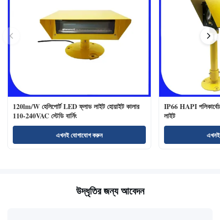
120lm/W হেলিপোর্ট LED ফ্লাড লাইট হোয়াইট কালার
IP66 HAPI পলিকার্বোনে
110-240VAC স্টেডি বার্নিং
লাইট
এখনই যোগাযোগ করুন
এখনই
উদ্ধৃতির জন্য আবেদন