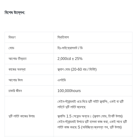
বিশেষ উল্লেখ:
বিবরণ
স্থিতিমাপ
মোড
হিঃ-মাইক্রোসফট / ডি
আলোর তীব্রতা
2,000cd ± 25%
কাজের অবস্থা
ফ্ল্যাশ মোড (20-60 বার / মিনিট)
আলোর উৎস
এলইডি
চাকরি জীবন
100,000hours
মেইন-স্ট্যান্ডবাই ওয়ে দিয়ে দুটি লাইট ফ্ল্যাশিং, একই বা দুটি
লাইটে দুটি লাইট জ্বলছে
দুটি লাইট কাজের উপায়
ফ্ল্যাশিং 1.5 সেকেন্ড অন্তর। (ফ্ল্যাশ মোড, তিনটি উপায়)
মেইন-স্ট্যান্ডবাই উপায়ে দুটি হালকা কাজ করা, একই সাথে দুটি
লাইট কাজ করছে S (অবিচ্ছিন্ন জ্বলন্ত পথ, দুটি উপায়)