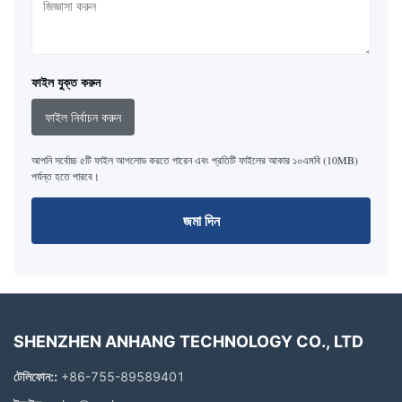
ফাইল যুক্ত করুন
ফাইল নির্বাচন করুন
আপনি সর্বোচ্চ ৫টি ফাইল আপলোড করতে পারেন এবং প্রতিটি ফাইলের আকার ১০এমবি (10MB)
পর্যন্ত হতে পারবে।
জমা দিন
SHENZHEN ANHANG TECHNOLOGY CO., LTD
টেলিফোন::
+86-755-89589401