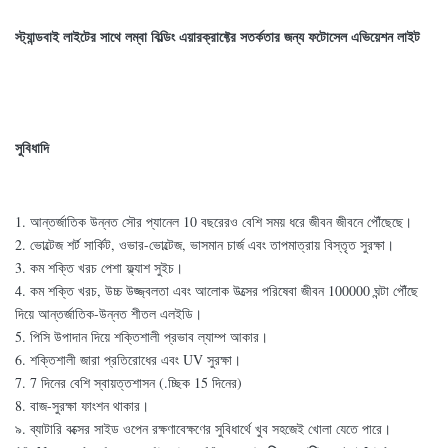
স্ট্যান্ডবাই লাইটের সাথে লম্বা বিল্ডিং এয়ারক্রাফ্টের সতর্কতার জন্য ফটোসেল এভিয়েশন লাইট
সুবিধাদি
1. আন্তর্জাতিক উন্নত সৌর প্যানেল 10 বছরেরও বেশি সময় ধরে জীবন জীবনে পৌঁছেছে।
2. ভোল্টেজ শর্ট সার্কিট, ওভার-ভোল্টেজ, ভাসমান চার্জ এবং তাপমাত্রায় বিস্তৃত সুরক্ষা।
3. কম শক্তি খরচ পেশা ফ্ল্যাশ সুইচ।
4. কম শক্তি খরচ, উচ্চ উজ্জ্বলতা এবং আলোক উত্সের পরিষেবা জীবন 100000 ঘন্টা পৌঁছে
দিয়ে আন্তর্জাতিক-উন্নত শীতল এলইডি।
5. পিসি উপাদান দিয়ে শক্তিশালী প্রভাব ল্যাম্প আকার।
6. শক্তিশালী জারা প্রতিরোধের এবং UV সুরক্ষা।
7. 7 দিনের বেশি স্বায়ত্তশাসন (.চ্ছিক 15 দিনের)
8. বাজ-সুরক্ষা ফাংশন থাকার।
৯. ব্যাটারি বক্সের সাইড ওপেন রক্ষণাবেক্ষণের সুবিধার্থে খুব সহজেই খোলা যেতে পারে।