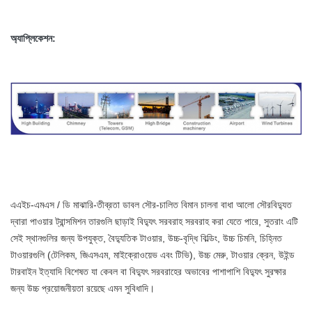
অ্যাপ্লিকেশন:
এএইচ-এমএস / ডি মাঝারি-তীব্রতা ডাবল সৌর-চালিত বিমান চালনা বাধা আলো সৌরবিদ্যুত
দ্বারা পাওয়ার ট্রান্সমিশন তারগুলি ছাড়াই বিদ্যুৎ সরবরাহ সরবরাহ করা যেতে পারে, সুতরাং এটি
সেই স্থানগুলির জন্য উপযুক্ত, বৈদ্যুতিক টাওয়ার, উচ্চ-বৃদ্ধি বিল্ডিং, উচ্চ চিমনি, চিহ্নিত
টাওয়ারগুলি (টেলিকম, জিএসএম, মাইক্রোওয়েভ এবং টিভি), উচ্চ মেরু, টাওয়ার ক্রেন, উইন্ড
টারবাইন ইত্যাদি বিশেষত যা কেবল বা বিদ্যুৎ সরবরাহের অভাবের পাশাপাশি বিদ্যুৎ সুরক্ষার
জন্য উচ্চ প্রয়োজনীয়তা রয়েছে এমন সুবিধাদি।