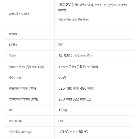
DC12V (সৌর চালিত ওয়ে), হালকা সহ পুনর্ব্যবহারযোগ্য
ব্যাটারি
অপারেটিং ভোল্টেজ
পরিবেশগত এবং দীর্ঘ জীবন।
উপাদান
হাউজিং
পিসি
ভিত্তি
SUS304 স্টেইনলেস স্টিল
স্বায়ত্তশাসন (সূর্যালোক ছাড়া)
কমপক্ষে 7 দিন (15 দিনের বিকল্প)
শক্তি খরচ
60W
সামগ্রিক আকার (মিমি)
525 490 দ্বারা 490 দ্বারা
ইনস্টলেশন আকার (মিমি)
200 দ্বারা 322 দ্বারা 12
ভর
16Kg
উপলব্ধ রঙ
লাল
পরিবেষ্টিত তাপমাত্রা
-40 ℃ ~ + + 60 ℃