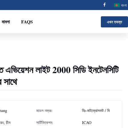
বাংলা
মামলা
FAQS
এখন তদন্ত
ত এভিয়েশন লাইট 2000 সিডি ইনটেনসিটি
র সাথে
hang
মডেল নম্বর:
হিঃ-মাইক্রোসফট / বি
াংডং, চীন
সার্টিফিকেশন:
ICAO