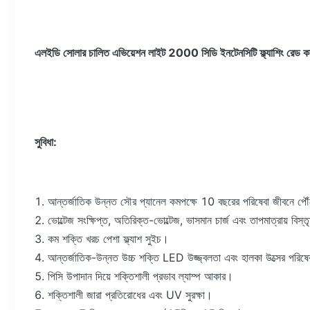
এলইডি সোলার চালিত এভিয়েশন লাইট 2000 সিডি ইনটেনসিটি ফ্ল্যাশিং রেড কা
সুবিধা:
1. আন্তর্জাতিক উন্নত সৌর প্যানেল কমপক্ষে 10 বছরের পরিষেবা জীবনে পৌ
2. ভোল্টেজ সংক্ষিপ্ত, অতিরিক্ত-ভোল্টেজ, ভাসমান চার্জ এবং তাপমাত্রায় বিস্তৃ
3. কম শক্তি খরচ পেশা ফ্ল্যাশ সুইচ।
4. আন্তর্জাতিক-উন্নত উচ্চ শক্তি LED উজ্জ্বলতা এবং হালকা উত্সের পর
5. পিসি উপাদান দিয়ে শক্তিশালী প্রভাব ল্যাম্প আকার।
6. শক্তিশালী জারা প্রতিরোধের এবং UV সুরক্ষা।