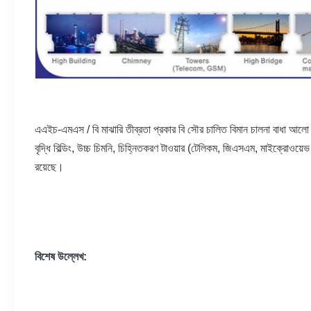
এএইচ-এমএস / বি মাঝারি তীব্রতা প্রকার বি সৌর চালিত বিমান চালনা বাধা আলো সৌর
বৃদ্ধি বিল্ডিং, উচ্চ চিমনি, চিহ্নিতকরণ টাওয়ার (টেলিকম, জিএসএম, মাইক্রোওয়েভ 
রয়েছে।
বিশেষ উল্লেখ: