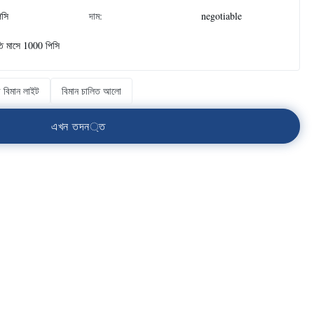
িসি
দাম:
negotiable
তি মাসে 1000 পিসি
ে বিমান লাইট
বিমান চালিত আলো
এ
খ
ন
ত
দ
ন
্
ত