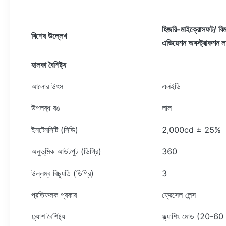
হিজরি
-মাইক্রোসফট
/ বি
ম
বিশেষ উল্লেখ
এভিয়েশন অবস্ট্রাকশন ল
হালকা বৈশিষ্ট্য
আলোর উৎস
এলইডি
উপলব্ধ রঙ
লাল
ইনটেনসিটি (সিডি)
2,000cd ± 25%
অনুভূমিক আউটপুট (ডিগ্রি)
360
উল্লম্ব বিচ্যুতি (ডিগ্রি)
3
প্রতিফলক প্রকার
ফ্রেসেল লেন্স
ফ্ল্যাশ বৈশিষ্ট্য
ফ্ল্যাশিং মোড (20-60 ব