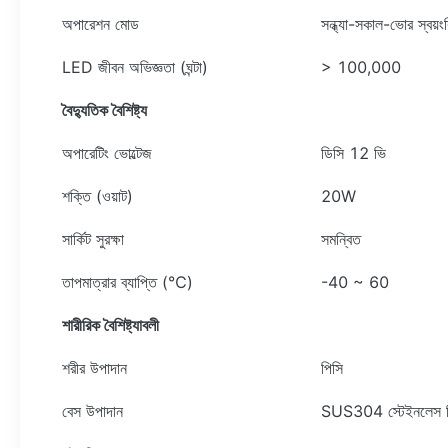
অপারেশন মোড
সন্ধ্যা-সকাল-ভোর স্বয়ংক্র
LED জীবন অভিজ্ঞতা (ঘন্টা)
> 100,000
বৈদ্যুতিক বৈশিষ্ট্য
অপারেটিং ভোল্টেজ
ডিসি 12 ভি
শক্তি (ওয়াট)
20W
সার্কিট সুরক্ষা
সমন্বিত
তাপমাত্রার ব্যাপ্তি (℃)
-40 ~ 60
শারীরিক বৈশিষ্ট্যাবলী
শরীর উপাদান
পিসি
বেস উপাদান
SUS304 স্টেইনলেস স