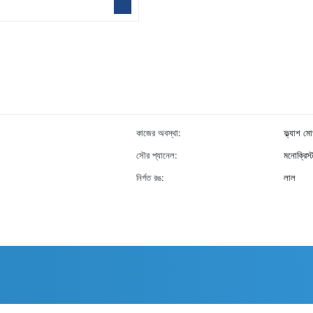
কাজের অবস্থা:
ফ্ল্যাশ 
সৌর প্যানেল:
মনোক্রিস
নির্গত রঙ:
লাল