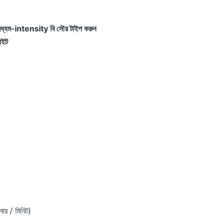
ধ্যম
-intensity
বি সৌর টাইপ করুন
াইট
ার / মিনিট)