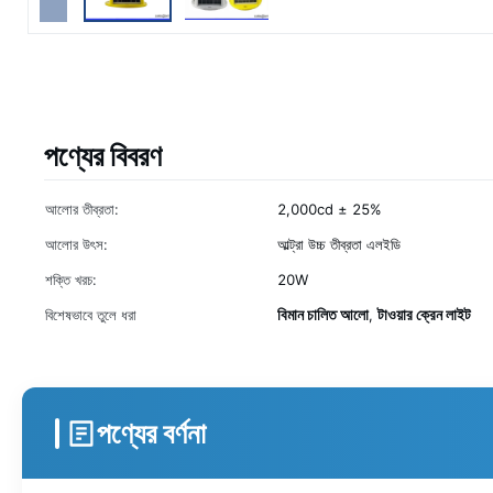
পণ্যের বিবরণ
আলোর তীব্রতা:
2,000cd ± 25%
আলোর উৎস:
আল্ট্রা উচ্চ তীব্রতা এলইডি
শক্তি খরচ:
20W
বিমান চালিত আলো
টাওয়ার ক্রেন লাইট
বিশেষভাবে তুলে ধরা
,
পণ্যের বর্ণনা