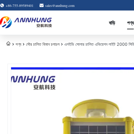
+86-755-89589401
sales@annhung.com
বাড়ি
পণ্য
পণ্য
সৌর চালিত বিমান চলাচল
এলইডি সোলার চালিত এভিয়েশন লাইট 2000 সিডি ইন