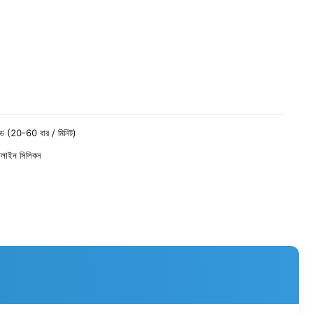
মোড (20-60 বার / মিনিট)
্টলাইন সিলিকন