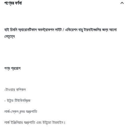
পণ্যের বর্ণনা
হাই চিমনি অ্যারোনটিকাল অবস্ট্রাকশন লাইট / এভিয়েশন বায়ু টারবাইনগুলির জন্য আলো
নেতৃত্বে
পণ্য প্রয়োগ
-টাওয়ার কপিকল
- উইন্ড টিউবিনব্রিজ
লার্জ-স্কেল বন্দর যন্ত্রপাতি
লার্জ ইঞ্জিনিয়ার যন্ত্রপাতি এবং উইন্ডো টারবাইন।