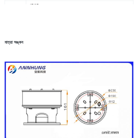
সুরক্ষা মান
IP65
ভর
3.50kg
উপাদান
বেস: ডাই কাস্টিং অ্যালুমিনিয়াম, আবাসন: পিসি
মাত্রা অঙ্কন