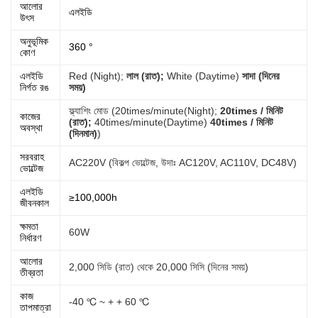
আলোর
এলইডি
উৎস
অনুভূমিক
360 °
কোণ
এলইডি
Red (Night);
লাল (রাত);
White (Daytime)
সাদা (দিনের
নির্গত রঙ
সময়)
ফ্ল্যাশিং মোড (
20times/minute(Night);
20times / মিনিট
কাজের
(রাত);
40times/minute(Daytime)
40times / মিনিট
অবস্থা
(দিনমান)
)
সরবরাহ
AC220V (বিকল্প ভোল্টেজ, উদাঃ AC120V, AC110V, DC48V)
ভোল্টেজ
এলইডি
≥100,000h
জীবনকাল
ক্ষমতা
60W
নির্ধারণ
আলোর
2,000 সিডি (রাত) থেকে 20,000 সিসি (দিনের সময়)
তীব্রতা
কাজ
-40 ℃ ~ + + 60 ℃
তাপমাত্রা