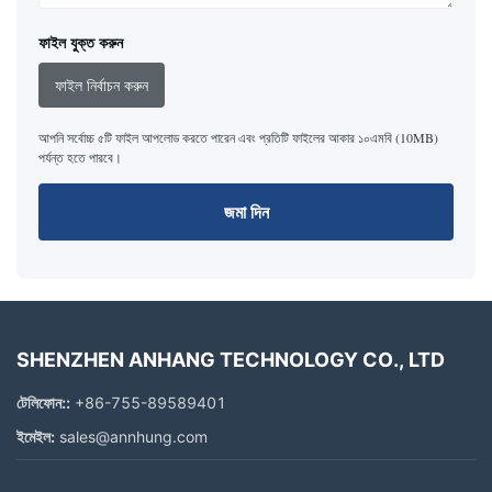
ফাইল যুক্ত করুন
ফাইল নির্বাচন করুন
আপনি সর্বোচ্চ ৫টি ফাইল আপলোড করতে পারেন এবং প্রতিটি ফাইলের আকার ১০এমবি (10MB)
পর্যন্ত হতে পারবে।
জমা দিন
SHENZHEN ANHANG TECHNOLOGY CO., LTD
টেলিফোন::
+86-755-89589401
ইমেইল:
sales@annhung.com