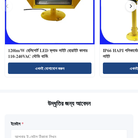
120lm/W হেলিপোর্ট LED ফ্লাড লাইট হোয়াইট কালার
IP66 HAPI পলিকার্বোনে
110-240VAC স্টেডি বার্নিং
লাইট
এখনই যোগাযোগ করুন
এখনই
উদ্ধৃতির জন্য আবেদন
ইমেইল
*