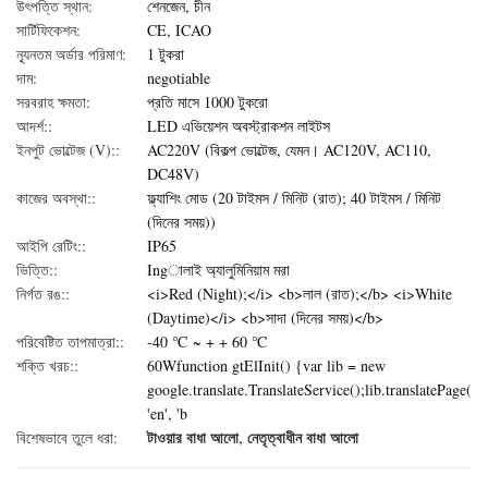
উৎপত্তি স্থান:
শেনজেন, চীন
সার্টিফিকেশন:
CE, ICAO
ন্যূনতম অর্ডার পরিমাণ:
1 টুকরা
দাম:
negotiable
সরবরাহ ক্ষমতা:
প্রতি মাসে 1000 টুকরো
আদর্শ::
LED এভিয়েশন অবস্ট্রাকশন লাইটস
ইনপুট ভোল্টেজ (V)::
AC220V (বিকল্প ভোল্টেজ, যেমন। AC120V, AC110,
DC48V)
কাজের অবস্থা::
ফ্ল্যাশিং মোড (20 টাইমস / মিনিট (রাত); 40 টাইমস / মিনিট
(দিনের সময়))
আইপি রেটিং::
IP65
ভিত্তি::
Ingালাই অ্যালুমিনিয়াম মরা
নির্গত রঙ::
<i>Red (Night);</i> <b>লাল (রাত);</b> <i>White
(Daytime)</i> <b>সাদা (দিনের সময়)</b>
পরিবেষ্টিত তাপমাত্রা::
-40 ℃ ~ + + 60 ℃
শক্তি খরচ::
60Wfunction gtElInit() {var lib = new
google.translate.TranslateService();lib.translatePage(
'en', 'b
টাওয়ার বাধা আলো
নেতৃত্বাধীন বাধা আলো
বিশেষভাবে তুলে ধরা:
,