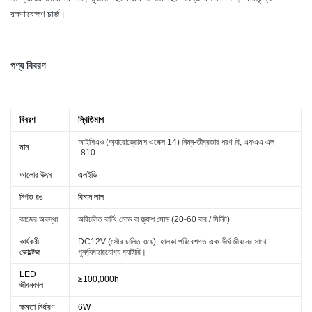
রক্ষণাবেক্ষণ চার্জ।
পণ্য বিবরণ
বিবরণ
স্থিতিমাপ
আইসিএও (অ্যারোড্রোমস এনেক্স 14) নিম্ন-তীব্রতার ধরণ বি, এফএএ এল
মান
-810
আলোর উৎস
এলইডি
নির্গত রঙ
বিমান লাল
কাজের অবস্থা
অবিচলিত বার্নিং মোড বা ফ্ল্যাশ মোড (20-60 বার / মিনিট)
কার্যকরী
DC12V (সৌর চালিত ওয়ে), হালকা পরিবেশগত এবং দীর্ঘ জীবনের সাথে
ভোল্টেজ
পুনর্ব্যবহারযোগ্য ব্যাটারি।
LED
≥100,000h
জীবনকাল
ক্ষমতা নির্ধারণ
6W