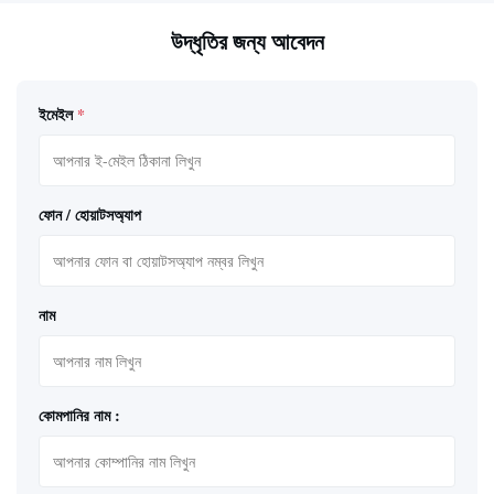
উদ্ধৃতির জন্য আবেদন
ইমেইল
*
ফোন / হোয়াটসঅ্যাপ
নাম
কোমপানির নাম :