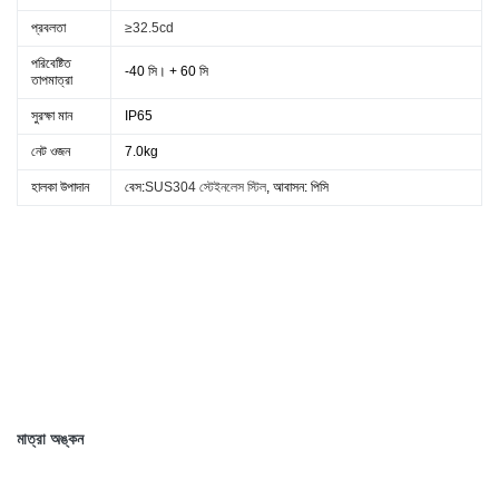
প্রবলতা
≥32.5cd
পরিবেষ্টিত
-40 সি। + 60 সি
তাপমাত্রা
সুরক্ষা মান
IP65
নেট ওজন
7.0kg
হালকা উপাদান
বেস:
SUS304 স্টেইনলেস স্টিল
, আবাসন: পিসি
মাত্রা অঙ্কন