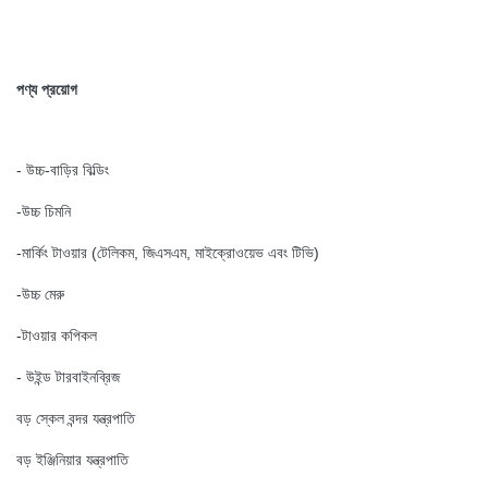
পণ্য প্রয়োগ
- উচ্চ-বাড়ির বিল্ডিং
-উচ্চ চিমনি
-মার্কিং টাওয়ার (টেলিকম, জিএসএম, মাইক্রোওয়েভ এবং টিভি)
-উচ্চ মেরু
-টাওয়ার কপিকল
- উইন্ড টারবাইনব্রিজ
বড় স্কেল বন্দর যন্ত্রপাতি
বড় ইঞ্জিনিয়ার যন্ত্রপাতি