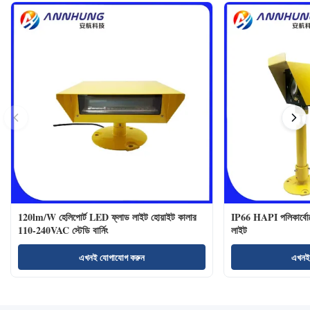
120lm/W হেলিপোর্ট LED ফ্লাড লাইট হোয়াইট কালার
IP66 HAPI পলিকার্বোনে
110-240VAC স্টেডি বার্নিং
লাইট
এখনই যোগাযোগ করুন
এখনই