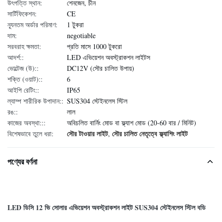
উৎপত্তি স্থান:
শেনজেন, চীন
সার্টিফিকেশন:
CE
ন্যূনতম অর্ডার পরিমাণ:
1 টুকরা
দাম:
negotiable
সরবরাহ ক্ষমতা:
প্রতি মাসে 1000 টুকরো
আদর্শ::
LED এভিয়েশন অবস্ট্রাকশন লাইটস
ভোল্টেজ (উ)::
DC12V (সৌর চালিত উপায়)
শক্তি (ওয়াট)::
6
আইপি রেটিং::
IP65
ল্যাম্প শারীরিক উপাদান::
SUS304 স্টেইনলেস স্টিল
রঙ::
লাল
কাজের অবস্থা:::
অবিচলিত বার্নিং মোড বা ফ্ল্যাশ মোড (20-60 বার / মিনিট)
সৌর টাওয়ার লাইট
সৌর চালিত নেতৃত্বে ফ্ল্যাশিং লাইট
বিশেষভাবে তুলে ধরা:
,
পণ্যের বর্ণনা
LED ডিসি 12 ভি সোলার এভিয়েশন অবস্ট্রাকশন লাইট SUS304 স্টেইনলেস স্টিল বডি