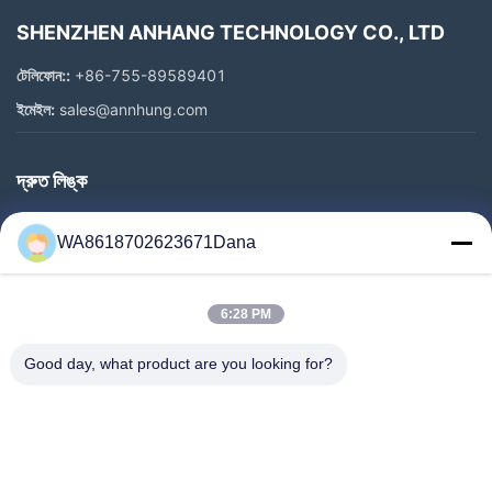
SHENZHEN ANHANG TECHNOLOGY CO., LTD
টেলিফোন::
+86-755-89589401
ইমেইল:
sales@annhung.com
দ্রুত লিঙ্ক
বাড়ি
WA8618702623671Dana
পণ্য
ভিডিও
6:28 PM
আমাদের সম্পর্কে
কারখানা ভ্রমণ
Good day, what product are you looking for?
মান নিয়ন্ত্রণ
আমাদের সাথে যোগাযোগ
খবর