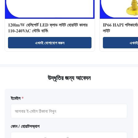
120lm/W হেলিপোর্ট LED ফ্লাড লাইট হোয়াইট কালার
IP66 HAPI পলিকার্বোনে
110-240VAC স্টেডি বার্নিং
লাইট
এখনই যোগাযোগ করুন
এখনই
উদ্ধৃতির জন্য আবেদন
ইমেইল
*
ফোন / হোয়াটসঅ্যাপ