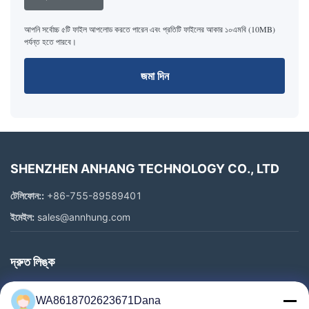
আপনি সর্বোচ্চ ৫টি ফাইল আপলোড করতে পারেন এবং প্রতিটি ফাইলের আকার ১০এমবি (10MB)
পর্যন্ত হতে পারবে।
জমা দিন
SHENZHEN ANHANG TECHNOLOGY CO., LTD
টেলিফোন::
+86-755-89589401
ইমেইল:
sales@annhung.com
দ্রুত লিঙ্ক
বাড়ি
WA8618702623671Dana