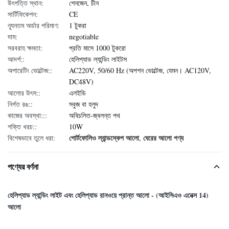
উৎপত্তি স্থান:
শেনজেন, চীন
সার্টিফিকেশন:
CE
ন্যূনতম অর্ডার পরিমাণ:
1 টুকরা
দাম:
negotiable
সরবরাহ ক্ষমতা:
প্রতি মাসে 1000 টুকরো
আদর্শ::
হেলিপ্যাড ল্যান্ডিং লাইটস
অপারেটিং ভোল্টেজ::
AC220V, 50/60 Hz (অপশন ভোল্টেজ, যেমন। AC120V,
DC48V)
আলোর উৎস::
এলইডি
নির্গত রঙ::
সবুজ বা হলুদ
কাজের অবস্থা:::
অবিচলিত-জ্বলন্ত পথ
শক্তি খরচ::
10W
পোর্টফোলিও ল্যান্ডস্কেপ আলো
ঘেরের আলো পণ্য
বিশেষভাবে তুলে ধরা:
,
পণ্যের বর্ণনা
হেলিপ্যাড ল্যান্ডিং লাইট এবং হেলিপ্যাড রানওয়ে প্রান্ত আলো - (আইসিএও এনেক্স 14)
আলো