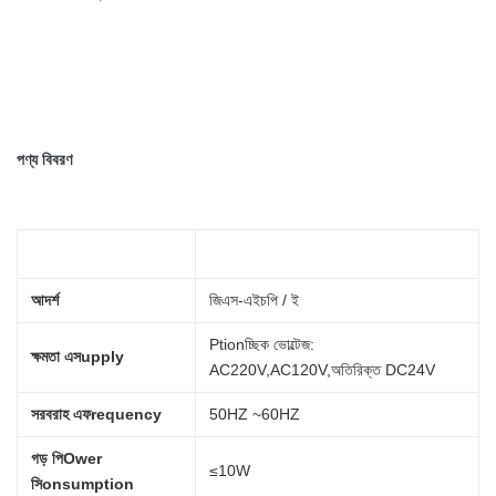
পণ্য বিবরণ
নাম
স্থিতিমাপ
আদর্শ
জিএস-এইচপি / ই
Ptionচ্ছিক ভোল্টেজ:
ক্ষমতা
এস
upply
AC220V,
AC120V
,
অতিরিক্ত DC24V
সরবরাহ এফ
requency
50HZ ~
60HZ
গড়
পি
Ower
≤10W
সি
onsumption