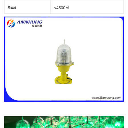
উচ্চতা
<
4500M