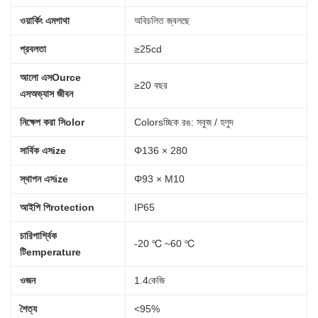
ওয়ার্কিং
এম
গাথা
অবিচলিত জ্বলছে
প্রবলতা
≥25cd
আলো
এস
Ource
≥
20
বছর
এস
অভ্যাস জীবন
নিক্ষেপ করা
সি
olor
Colorsচ্ছিক রঙ: সবুজ / হলুদ
সার্বিক
এস
ize
Φ
136 × 280
স্থাপন
এস
ize
Φ
93 × M10
আইপি
পি
rotection
IP65
চারিপার্শ্বিক
-20 ℃ ~
60 ℃
টি
emperature
ওজন
1.4
কেজি
শৈত্য
<
95%