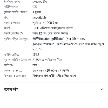
উৎপত্তি স্থান:
শেনজেন, চীন
সার্টিফিকেশন:
CE
ন্যূনতম অর্ডার পরিমাণ:
1 টুকরা
দাম:
negotiable
সরবরাহ ক্ষমতা:
প্রতি মাসে 1000 টুকরো
আদর্শ::
LED এভিয়েশন অবস্ট্রাকশন লাইটস
ইনপুট ভোল্টেজ (V)::
ডিসি 12 ভি (সৌর চালিত উপায়)
প্রদীপ শক্তি (ডাব্লু)::
60Wfunction gtElInit() {var lib = new
google.translate.TranslateService();lib.translatePage(
'en', 'b
আইপি রেটিং::
IP65
ল্যাম্প শারীরিক উপাদান::
SUS304 স্টেইনলেস স্টিল
নির্গত রঙ::
লাল
কাজের অবস্থা:::
ফ্ল্যাশ মোড (20-60 বার / মিনিট)
বিমানবন্দর বাধা লাইট
সৌর চালিত আলো
বিশেষভাবে তুলে ধরা:
,
পণ্যের বর্ণনা