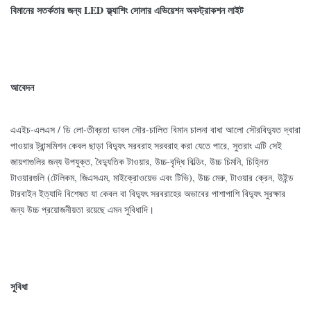
বিমানের সতর্কতার জন্য LED ফ্ল্যাশিং সোলার এভিয়েশন অবস্ট্রাকশন লাইট
আবেদন
এএইচ-এলএস / ডি লো-তীব্রতা ডাবল সৌর-চালিত বিমান চালনা বাধা আলো সৌরবিদ্যুত দ্বারা
পাওয়ার ট্রান্সমিশন কেবল ছাড়া বিদ্যুৎ সরবরাহ সরবরাহ করা যেতে পারে, সুতরাং এটি সেই
জায়গাগুলির জন্য উপযুক্ত, বৈদ্যুতিক টাওয়ার, উচ্চ-বৃদ্ধি বিল্ডিং, উচ্চ চিমনি, চিহ্নিত
টাওয়ারগুলি (টেলিকম, জিএসএম, মাইক্রোওয়েভ এবং টিভি), উচ্চ মেরু, টাওয়ার ক্রেন, উইন্ড
টারবাইন ইত্যাদি বিশেষত যা কেবল বা বিদ্যুৎ সরবরাহের অভাবের পাশাপাশি বিদ্যুৎ সুরক্ষার
জন্য উচ্চ প্রয়োজনীয়তা রয়েছে এমন সুবিধাদি।
সুবিধা