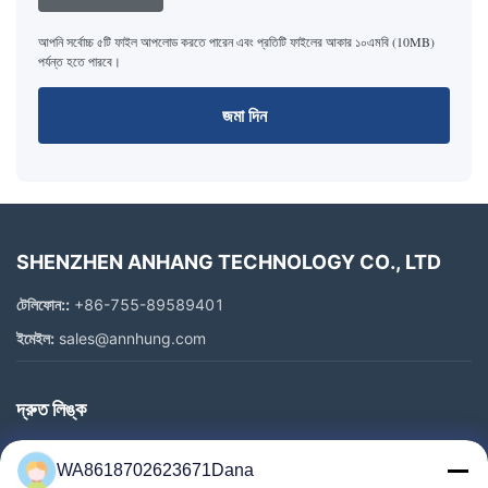
আপনি সর্বোচ্চ ৫টি ফাইল আপলোড করতে পারেন এবং প্রতিটি ফাইলের আকার ১০এমবি (10MB)
পর্যন্ত হতে পারবে।
জমা দিন
SHENZHEN ANHANG TECHNOLOGY CO., LTD
টেলিফোন::
+86-755-89589401
ইমেইল:
sales@annhung.com
দ্রুত লিঙ্ক
বাড়ি
WA8618702623671Dana
পণ্য