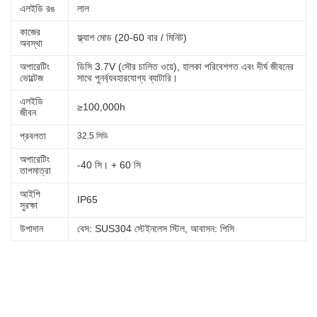
এলইডি রঙ
লাল
কাজের
ফ্ল্যাশ মোড (20-60 বার / মিনিট)
অবস্থা
অপারেটিং
ডিসি 3.7V (সৌর চালিত ওয়ে), হালকা পরিবেশগত এবং দীর্ঘ জীবনের
ভোল্টেজ
সাথে পুনর্ব্যবহারযোগ্য ব্যাটারি।
এলইডি
≥100,000h
জীবন
প্রবলতা
32.5 সিডি
অপারেটিং
-40 সি। + 60 সি
তাপমাত্রা
আইপি
IP65
সুরক্ষা
উপাদান
বেস: SUS304 স্টেইনলেস স্টিল, আবাসন: পিসি