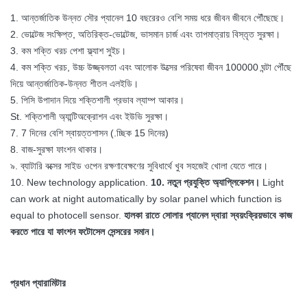
1. আন্তর্জাতিক উন্নত সৌর প্যানেল 10 বছরেরও বেশি সময় ধরে জীবন জীবনে পৌঁছেছে।
2. ভোল্টেজ সংক্ষিপ্ত, অতিরিক্ত-ভোল্টেজ, ভাসমান চার্জ এবং তাপমাত্রায় বিস্তৃত সুরক্ষা।
3. কম শক্তি খরচ পেশা ফ্ল্যাশ সুইচ।
4. কম শক্তি খরচ, উচ্চ উজ্জ্বলতা এবং আলোক উত্সের পরিষেবা জীবন 100000 ঘন্টা পৌঁছে
দিয়ে আন্তর্জাতিক-উন্নত শীতল এলইডি।
5. পিসি উপাদান দিয়ে শক্তিশালী প্রভাব ল্যাম্প আকার।
St. শক্তিশালী অ্যান্টিঅক্রোশন এবং ইউভি সুরক্ষা।
7. 7 দিনের বেশি স্বায়ত্তশাসন (.চ্ছিক 15 দিনের)
8. বাজ-সুরক্ষা ফাংশন থাকার।
৯. ব্যাটারি বক্সের সাইড ওপেন রক্ষণাবেক্ষণের সুবিধার্থে খুব সহজেই খোলা যেতে পারে।
10. New technology application.
10. নতুন প্রযুক্তি অ্যাপ্লিকেশন।
Light
can work at night automatically by solar panel which function is
equal to photocell sensor.
হালকা রাতে সোলার প্যানেল দ্বারা স্বয়ংক্রিয়ভাবে কাজ
করতে পারে যা ফাংশন ফটোসেল সেন্সরের সমান।
প্রধান প্যারামিটার