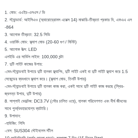
1. মোড: এএইচ-এলএস / ডি
2. স্ট্যান্ডার্ড: আইসিএও (অ্যারোড্রোমস এনেক্স 14) মাঝারি-তীব্রতা প্রকার বি, এফএএ এল
-864
3. আলোক তীব্রতা: 32.5 সিডি
4. ওয়ার্কিং মোড: ফ্ল্যাশ মোড (20-60 গুণ / মিনিট)
5. আলোক উত্স: LED
এলইডি এর সার্ভিস লাইফ: 100,000 ঘন্টা
7. দুটি লাইট কাজের উপায়:
-মেন-স্ট্যান্ডবাই উপায়ে দুটি হালকা ফ্ল্যাশিং, দুটি লাইট একই বা দুটি লাইট ফ্ল্যাশ করে 1.5
সেকেন্ডের ব্যবধানে ফ্ল্যাশ করে। (ফ্ল্যাশ মোড, তিনটি উপায়)
-মেন-স্ট্যান্ডবাই উপায়ে দুটি হালকা কাজ করা, একই সাথে দুটি লাইট কাজ করছে (স্থির-
জ্বলন্ত উপায়, দুটি উপায়)
8. সাপ্লাই ভোল্টেজ: DC3.7V (সৌর চালিত ওয়ে), হালকা পরিবেশগত এবং দীর্ঘ জীবনের
সাথে পুনর্ব্যবহারযোগ্য ব্যাটারি।
9. উপাদান:
-হাউজিং: পিসি
-বেস: SUS304 স্টেইনলেস স্টীল