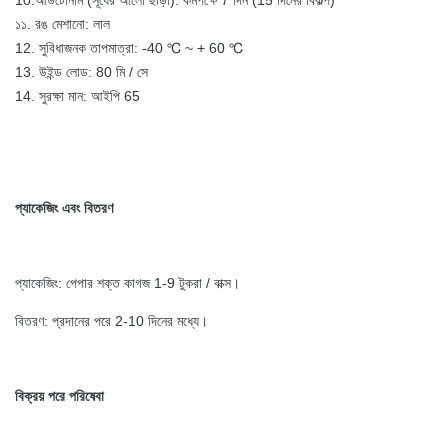
10.আউটোনমি (সূর্যের আলো ছাড়া): কমপক্ষে 7 দিন (15 দিনের বিকল্প)
১১. রঙ মেশানো: লাল
12. সুবিধাজনক তাপমাত্রা: -40 ℃ ~ + 60 ℃
13. উইন্ড লোড: 80 মি / সে
14. সুরক্ষা মান: আইপি 65
প্যাকেজিং এবং বিতরণ
প্যাকেজিং: পেপার শক্ত কাগজ 1-9 টুকরা / বাক্স।
বিতরণ: প্রদানের পরে 2-10 দিনের মধ্যে।
বিক্রয় পরে পরিষেবা