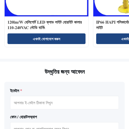
120lm/W হেলিপোর্ট LED ফ্লাড লাইট হোয়াইট কালার
IP66 HAPI পলিকার্বোনে
110-240VAC স্টেডি বার্নিং
লাইট
এখনই যোগাযোগ করুন
এখনই
উদ্ধৃতির জন্য আবেদন
ইমেইল
*
ফোন / হোয়াটসঅ্যাপ