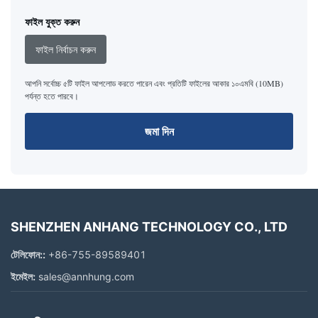
ফাইল যুক্ত করুন
ফাইল নির্বাচন করুন
আপনি সর্বোচ্চ ৫টি ফাইল আপলোড করতে পারেন এবং প্রতিটি ফাইলের আকার ১০এমবি (10MB)
পর্যন্ত হতে পারবে।
জমা দিন
SHENZHEN ANHANG TECHNOLOGY CO., LTD
টেলিফোন::
+86-755-89589401
ইমেইল:
sales@annhung.com