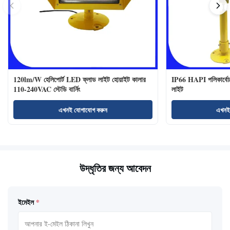
120lm/W হেলিপোর্ট LED ফ্লাড লাইট হোয়াইট কালার
IP66 HAPI পলিকার্বোনে
110-240VAC স্টেডি বার্নিং
লাইট
এখনই যোগাযোগ করুন
এখনই
উদ্ধৃতির জন্য আবেদন
ইমেইল
*