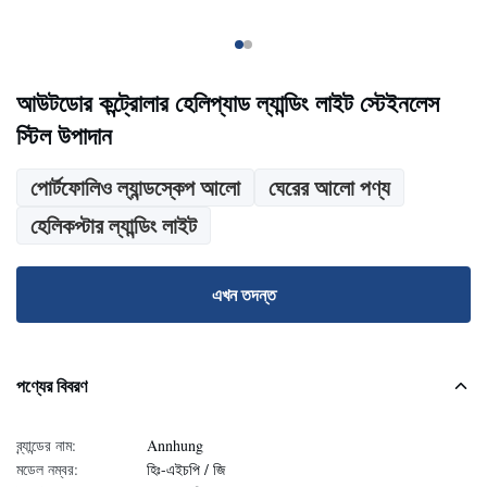
আউটডোর কন্ট্রোলার হেলিপ্যাড ল্যান্ডিং লাইট স্টেইনলেস
স্টিল উপাদান
পোর্টফোলিও ল্যান্ডস্কেপ আলো
ঘেরের আলো পণ্য
হেলিকপ্টার ল্যান্ডিং লাইট
এখন তদন্ত
পণ্যের বিবরণ
ব্র্যান্ডের নাম:
Annhung
মডেল নম্বর:
হিঃ-এইচপি / জি