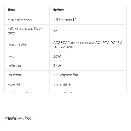
বিবরণ
স্থিতিমাপ
আন্তঃর্জাতিক মানদণ্ড
আইসিএও এনেক্স 14
হেলিপোর্ট আলোর জন্য নিয়ন্ত্রণ
≤6
ক্ষমতা
AC220V (বিকল্প অন্যান্য ভোল্টেজ, AC120V, DC48V,
সরবরাহ ভোল্টেজ
DC24V, ইত্যাদি)
ক্ষমতা
20W
সর্বোচ্চ বোঝা
5KW
ঘের উপাদান
316 স্টেইনলেস স্টিল
কাজের উপায়
রাতে বা সারা দিন
অ্যাপ্লিকেশন লাইট
সমস্ত হেলিপোর্ট আলো
ভর
20.0kg
প্যাকেজিং এবং বিতরণ