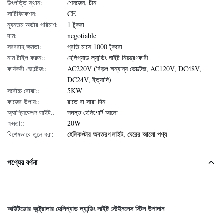
উৎপত্তি স্থান:
শেনজেন, চীন
সার্টিফিকেশন:
CE
ন্যূনতম অর্ডার পরিমাণ:
1 টুকরা
দাম:
negotiable
সরবরাহ ক্ষমতা:
প্রতি মাসে 1000 টুকরো
নাম টাইপ করুন::
হেলিপ্যাড ল্যান্ডিং লাইট নিয়ন্ত্রণকারী
কার্যকরী ভোল্টেজ::
AC220V (বিকল্প অন্যান্য ভোল্টেজ, AC120V, DC48V,
DC24V, ইত্যাদি)
সর্বোচ্চ বোঝা::
5KW
কাজের উপায়::
রাতে বা সারা দিন
অ্যাপ্লিকেশন লাইট::
সমস্ত হেলিপোর্ট আলো
ক্ষমতা::
20W
হেলিকপ্টার অবতরণ লাইট
ঘেরের আলো পণ্য
বিশেষভাবে তুলে ধরা:
,
পণ্যের বর্ণনা
আউটডোর কন্ট্রোলার হেলিপ্যাড ল্যান্ডিং লাইট স্টেইনলেস স্টিল উপাদান