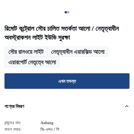
রিমোট কন্ট্রোল সৌর চালিত সতর্কতা আলো / নেতৃত্বাধীন
অবস্ট্রাকশন লাইট ইউভি সুরক্ষা
সৌর রানওয়ে লাইট
নেতৃত্বাধীন এয়ারফিল্ড আলো
এয়ারপোর্ট নেতৃত্বে আলো
এখন তদন্ত
পণ্যের বিবরণ
ব্র্যান্ডের নাম:
Anhang
মডেল নম্বর:
হিঃ-এসএ / সি