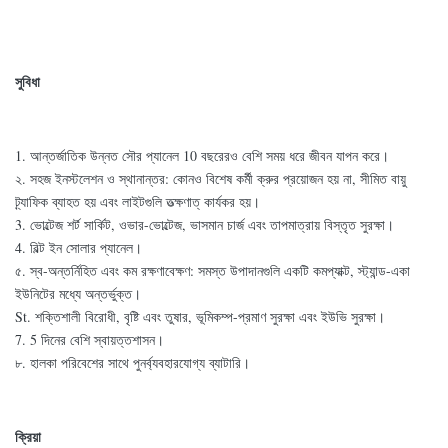
সুবিধা
1. আন্তর্জাতিক উন্নত সৌর প্যানেল 10 বছরেরও বেশি সময় ধরে জীবন যাপন করে।
২. সহজ ইনস্টলেশন ও স্থানান্তর: কোনও বিশেষ কর্মী ক্রুর প্রয়োজন হয় না, সীমিত বায়ু
ট্র্যাফিক ব্যাহত হয় এবং লাইটগুলি তত্ক্ষণাত্ কার্যকর হয়।
3. ভোল্টেজ শর্ট সার্কিট, ওভার-ভোল্টেজ, ভাসমান চার্জ এবং তাপমাত্রায় বিস্তৃত সুরক্ষা।
4. বিল্ট ইন সোলার প্যানেল।
৫. স্ব-অন্তর্নিহিত এবং কম রক্ষণাবেক্ষণ: সমস্ত উপাদানগুলি একটি কমপ্যাক্ট, স্ট্যান্ড-একা
ইউনিটের মধ্যে অন্তর্ভুক্ত।
St. শক্তিশালী বিরোধী, বৃষ্টি এবং তুষার, ভূমিকম্প-প্রমাণ সুরক্ষা এবং ইউভি সুরক্ষা।
7. 5 দিনের বেশি স্বায়ত্তশাসন।
৮. হালকা পরিবেশের সাথে পুনর্ব্যবহারযোগ্য ব্যাটারি।
ক্রিয়া