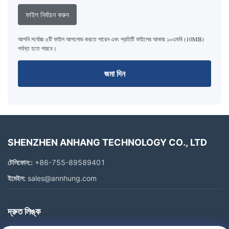
ফাইল নির্বাচন করুন
আপনি সর্বোচ্চ ৫টি ফাইল আপলোড করতে পারেন এবং প্রতিটি ফাইলের আকার ১০এমবি (10MB)
পর্যন্ত হতে পারবে।
জমা দিন
SHENZHEN ANHANG TECHNOLOGY CO., LTD
টেলিফোন::
+86-755-89589401
ইমেইল:
sales@annhung.com
দ্রুত লিঙ্ক