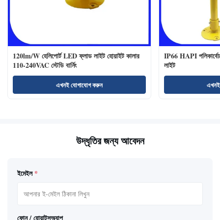
120lm/W হেলিপোর্ট LED ফ্লাড লাইট হোয়াইট কালার
IP66 HAPI পলিকার্বোনে
110-240VAC স্টেডি বার্নিং
লাইট
এখনই যোগাযোগ করুন
এখনই
উদ্ধৃতির জন্য আবেদন
ইমেইল
*
ফোন / হোয়াটসঅ্যাপ