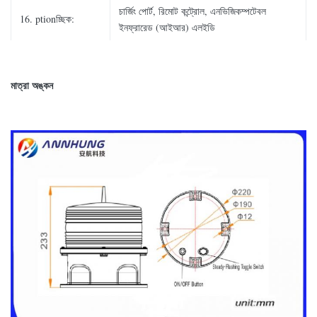
চার্জিং পোর্ট, রিমোট কন্ট্রোল, এনভিজিকম্পটেবল
16. ptionচ্ছিক:
ইনফ্রারেড (আইআর) এলইডি
মাত্রা অঙ্কন