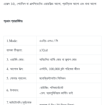
এনেক্স 14), পোর্টেবল বা এক্সপিডেটেড এয়ারফিল্ড আলো, প্রান্তিক আলো এবং বাধা আলো
প্রধান প্যারামিটার
1.Mode:
এএইচ-এলএ / সি
হালকা তীব্রতা:
≥32cd
3. ওয়ার্কিং মোড:
অবিচলিত বার্নিং মোড বা ফ্ল্যাশ মোড
4. আলোক উত্স:
এলইডি, 100,000 ঘন্টা পরিষেবা জীবন
5. সোলার প্যানেল:
মনোক্রিস্টালাইন সিলিকন
-হাউজিং: পলিকার্বোনেট
6. উপাদান:
-বেস: অ্যালুমিনিয়াম কাস্টিং ডাই
7.আউটোনমি (সূর্যালোক
কমপক্ষে 5 দিন (20 দিনের বিকল্প)