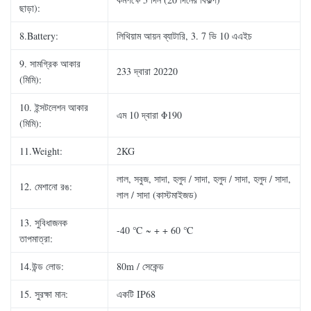
ছাড়া):
8.Battery:
লিথিয়াম আয়ন ব্যাটারি, 3. 7 ভি 10 এএইচ
9. সামগ্রিক আকার
233 দ্বারা 20220
(মিমি):
10. ইন্সটলেশন আকার
এম 10 দ্বারা Φ190
(মিমি):
11.Weight:
2KG
লাল, সবুজ, সাদা, হলুদ / সাদা, হলুদ / সাদা, হলুদ / সাদা,
12. মেশানো রঙ:
লাল / সাদা (কাস্টমাইজড)
13. সুবিধাজনক
-40 ℃ ~ + + 60 ℃
তাপমাত্রা:
14.উন্ড লোড:
80m / সেকেন্ড
15. সুরক্ষা মান:
একটি IP68