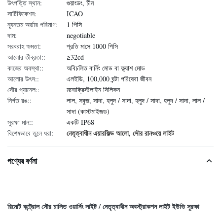
উৎপত্তি স্থান:
গুয়াংডং, চীন
সার্টিফিকেশন:
ICAO
ন্যূনতম অর্ডার পরিমাণ:
1 পিসি
দাম:
negotiable
সরবরাহ ক্ষমতা:
প্রতি মাসে 1000 পিসি
আলোর তীব্রতা::
≥32cd
কাজের অবস্থা::
অবিচলিত বার্নিং মোড বা ফ্ল্যাশ মোড
আলোর উৎস::
এলইডি, 100,000 ঘন্টা পরিষেবা জীবন
সৌর প্যানেল::
মনোক্রিস্টলাইন সিলিকন
নির্গত রঙ::
লাল, সবুজ, সাদা, হলুদ / সাদা, হলুদ / সাদা, হলুদ / সাদা, লাল /
সাদা (কাস্টমাইজড)
সুরক্ষা মান::
একটি IP68
নেতৃত্বাধীন এয়ারফিল্ড আলো
সৌর রানওয়ে লাইট
বিশেষভাবে তুলে ধরা:
,
পণ্যের বর্ণনা
রিমোট কন্ট্রোল সৌর চালিত ওয়ার্নিং লাইট / নেতৃত্বাধীন অবস্ট্রাকশন লাইট ইউভি সুরক্ষা