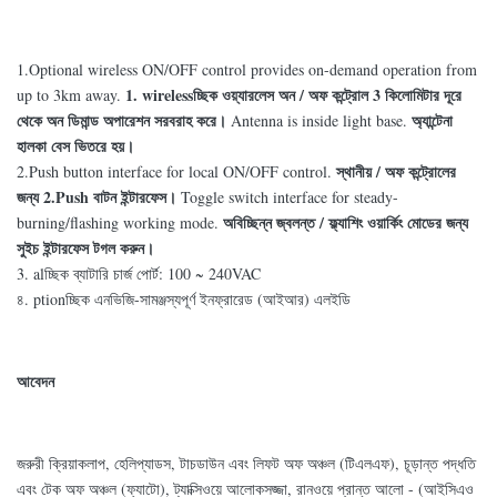
1.Optional wireless ON/OFF control provides on-demand operation from
1. wirelessচ্ছিক ওয়্যারলেস অন / অফ কন্ট্রোল 3 কিলোমিটার দূরে
up to 3km away.
থেকে অন ডিমান্ড অপারেশন সরবরাহ করে।
অ্যান্টেনা
Antenna is inside light base.
হালকা বেস ভিতরে হয়।
স্থানীয় / অফ কন্ট্রোলের
2.Push button interface for local ON/OFF control.
জন্য 2.Push বাটন ইন্টারফেস।
Toggle switch interface for steady-
অবিচ্ছিন্ন জ্বলন্ত / ফ্ল্যাশিং ওয়ার্কিং মোডের জন্য
burning/flashing working mode.
সুইচ ইন্টারফেস টগল করুন।
3. alচ্ছিক ব্যাটারি চার্জ পোর্ট: 100 ~ 240VAC
৪. ptionচ্ছিক এনভিজি-সামঞ্জস্যপূর্ণ ইনফ্রারেড (আইআর) এলইডি
আবেদন
জরুরী ক্রিয়াকলাপ, হেলিপ্যাডস, টাচডাউন এবং লিফট অফ অঞ্চল (টিএলএফ), চূড়ান্ত পদ্ধতি
এবং টেক অফ অঞ্চল (ফ্যাটো), ট্যাক্সিওয়ে আলোকসজ্জা, রানওয়ে প্রান্ত আলো - (আইসিএও