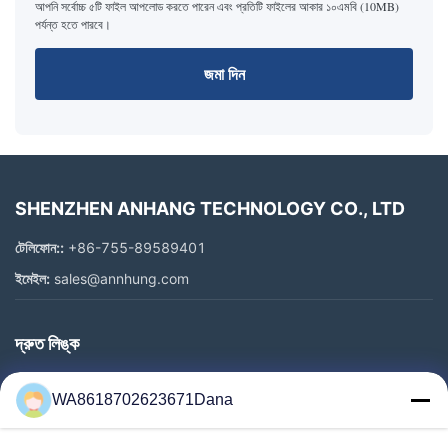
আপনি সর্বোচ্চ ৫টি ফাইল আপলোড করতে পারেন এবং প্রতিটি ফাইলের আকার ১০এমবি (10MB)
পর্যন্ত হতে পারবে।
জমা দিন
SHENZHEN ANHANG TECHNOLOGY CO., LTD
টেলিফোন::
+86-755-89589401
ইমেইল:
sales@annhung.com
দ্রুত লিঙ্ক
বাড়ি
WA8618702623671Dana
পণ্য
ভিডিও