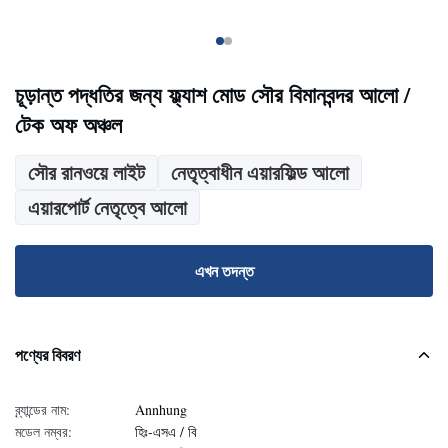
চূড়ান্ত পদ্ধতির জন্য ফ্ল্যাশ মোড সৌর বিমানবন্দর আলো /
টেক অফ অঞ্চল
সৌর রানওয়ে লাইট
নেতৃত্বাধীন এয়ারফিল্ড আলো
এয়ারপোর্ট নেতৃত্বে আলো
এখন তদন্ত
পণ্যের বিবরণ
ব্র্যান্ডের নাম:
Annhung
মডেল নম্বর:
হিঃ-এসএ / বি