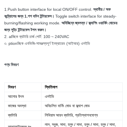
1.Push button interface for local ON/OFF control.
স্থানীয় / অফ
কন্ট্রোলের জন্য 1.পশ বাটন ইন্টারফেস।
Toggle switch interface for steady-
burning/flashing working mode.
অবিচ্ছিন্ন জ্বলন্ত / ফ্ল্যাশিং ওয়ার্কিং মোডের
জন্য সুইচ ইন্টারফেস টগল করুন।
2. alচ্ছিক ব্যাটারি চার্জ পোর্ট: 100 ~ 240VAC
৩. ptionচ্ছিক এনভিজি-সামঞ্জস্যপূর্ণ ইনফ্রারেড (আইআর) এলইডি
পণ্য বিবরণ
বিবরণ
স্থিতিমাপ
আলোর উৎস
এলইডি
কাজের অবস্থা
অবিচলিত বার্নিং মোড বা ফ্ল্যাশ মোড
ব্যাটারি
লিথিয়াম আয়ন ব্যাটারি, প্রতিস্থাপনযোগ্য
লাল, সবুজ, সাদা, হলুদ / সাদা, হলুদ / সাদা, হলুদ / সাদা,
আভা
আইলেবল রঙ