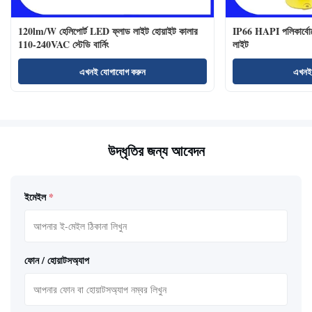
120lm/W হেলিপোর্ট LED ফ্লাড লাইট হোয়াইট কালার
IP66 HAPI পলিকার্বোনে
110-240VAC স্টেডি বার্নিং
লাইট
এখনই যোগাযোগ করুন
এখনই
উদ্ধৃতির জন্য আবেদন
ইমেইল
*
ফোন / হোয়াটসঅ্যাপ