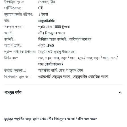
উৎপত্তি স্থান:
শেনজেন, চীন
সার্টিফিকেশন:
CE
ন্যূনতম অর্ডার পরিমাণ:
1 টুকরা
দাম:
negotiable
সরবরাহ ক্ষমতা:
প্রতি মাসে 1000 টুকরো
আদর্শ::
সৌর বিমানবন্দর আলো
ব্যাটারি::
লিথিয়াম আয়ন ব্যাটারি, প্রতিস্থাপনযোগ্য
আইপি রেটিং::
একটি IP68
ল্যাম্প শারীরিক উপাদান::
Ingালাই অ্যালুমিনিয়াম মরা
নির্গত রঙ::
লাল, সবুজ, সাদা, হলুদ / সাদা, হলুদ / সাদা, হলুদ / সাদা, লাল /
সাদা (কাস্টমাইজড)
কাজের অবস্থা:::
অবিচলিত বার্নিং মোড বা ফ্ল্যাশ মোড
এয়ারপোর্ট নেতৃত্বে আলো
নেতৃত্বাধীন এয়ারফিল্ড আলো
বিশেষভাবে তুলে ধরা:
,
পণ্যের বর্ণনা
চূড়ান্ত পদ্ধতির জন্য ফ্ল্যাশ মোড সৌর বিমানবন্দর আলো / টেক অফ অঞ্চল