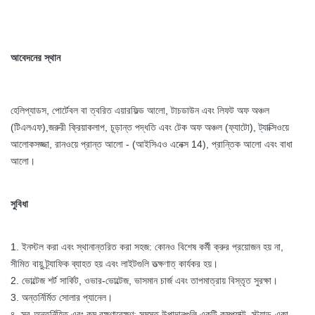
আবেদনের স্থান
হেলিপ্যাডস, পোর্টেবল বা ত্বরিত এয়ারফিল্ড আলো, টাচডাউন এবং লিফট অফ অঞ্চল
(টিএলএফ),
জরুরী ক্রিয়াকলাপ, চূড়ান্ত পদ্ধতি এবং টেক অফ অঞ্চল (ফ্যাটো), ট্যাক্সিওয়ে
আলোকসজ্জা, রানওয়ে প্রান্ত আলো - (আইসিএও এনেক্স 14), প্রান্তিক আলো এবং বাধা
আলো।
সুবিধা
1. ইনস্টল করা এবং স্থানান্তরিত করা সহজ: কোনও বিশেষ কর্মী ক্রুর প্রয়োজন হয় না,
সীমিত বায়ু ট্র্যাফিক ব্যাহত হয় এবং লাইটগুলি তত্ক্ষণাত্ কার্যকর হয়।
2. ভোল্টেজ শর্ট সার্কিট, ওভার-ভোল্টেজ, ভাসমান চার্জ এবং তাপমাত্রায় বিস্তৃত সুরক্ষা।
3. অন্তর্নির্মিত সোলার প্যানেল।
৪. স্ব-অন্তর্নিহিত এবং কম রক্ষণাবেক্ষণ: সমস্ত উপাদানগুলি একটি কমপ্যাক্ট, স্ট্যান্ড-একা