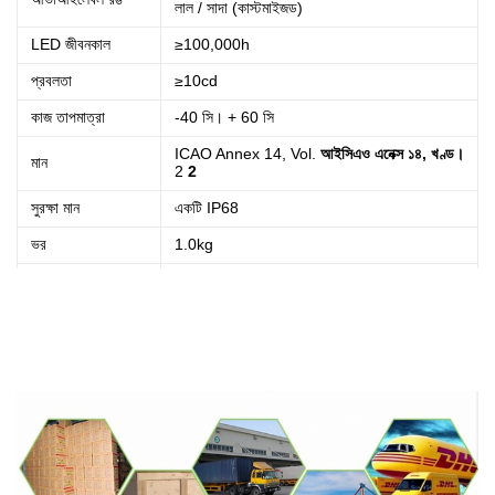
লাল / সাদা (কাস্টমাইজড)
LED জীবনকাল
≥100,000h
প্রবলতা
≥10cd
কাজ তাপমাত্রা
-40 সি। + 60 সি
ICAO Annex 14, Vol.
আইসিএও এনেক্স ১৪, খণ্ড।
মান
2
2
সুরক্ষা মান
একটি IP68
ভর
1.0kg
উপাদান
বেস: ডাই কাস্টিং অ্যালুমিনিয়াম, আবাসন: পিসি