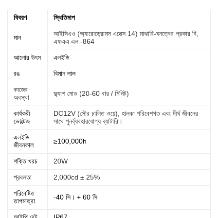
বিবরণ
স্থিতিমাপ
আইসিএও (অ্যারোড্রোমস এনেক্স 14) মাঝারি-ঘনত্বের প্রকার বি,
মান
এফএএ এল -864
আলোর উৎস
এলইডি
রঙ
বিমান লাল
কাজের
ফ্ল্যাশ মোড (20-60 বার / মিনিট)
অবস্থা
কার্যকরী
DC12V (সৌর চালিত ওয়ে), হালকা পরিবেশগত এবং দীর্ঘ জীবনের
ভোল্টেজ
সাথে পুনর্ব্যবহারযোগ্য ব্যাটারি।
এলইডি
≥100,000h
জীবনকাল
শক্তি খরচ
20W
প্রবলতা
2,000cd ± 25%
পরিবেষ্টিত
-40 সি। + 60 সি
তাপমাত্রা
আইপি রেট
IP67