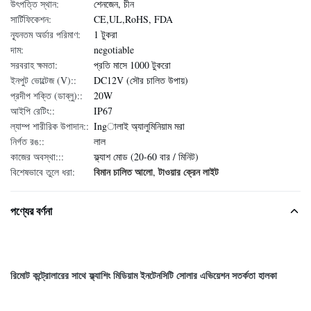
উৎপত্তি স্থান:
শেনজেন, চীন
সার্টিফিকেশন:
CE,UL,RoHS, FDA
ন্যূনতম অর্ডার পরিমাণ:
1 টুকরা
দাম:
negotiable
সরবরাহ ক্ষমতা:
প্রতি মাসে 1000 টুকরো
ইনপুট ভোল্টেজ (V)::
DC12V (সৌর চালিত উপায়)
প্রদীপ শক্তি (ডাব্লু)::
20W
আইপি রেটিং::
IP67
ল্যাম্প শারীরিক উপাদান::
Ingালাই অ্যালুমিনিয়াম মরা
নির্গত রঙ::
লাল
কাজের অবস্থা:::
ফ্ল্যাশ মোড (20-60 বার / মিনিট)
বিমান চালিত আলো
টাওয়ার ক্রেন লাইট
বিশেষভাবে তুলে ধরা:
,
পণ্যের বর্ণনা
রিমোট কন্ট্রোলারের সাথে ফ্ল্যাশিং মিডিয়াম ইনটেনসিটি সোলার এভিয়েশন সতর্কতা হালকা