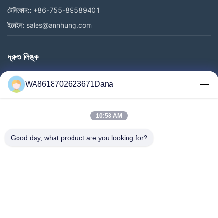
টেলিফোন::
+86-755-89589401
ইমেইল:
sales@annhung.com
দ্রুত লিঙ্ক
বাড়ি
WA8618702623671Dana
পণ্য
ভিডিও
10:58 AM
আমাদের সম্পর্কে
কারখানা ভ্রমণ
Good day, what product are you looking for?
মান নিয়ন্ত্রণ
আমাদের সাথে যোগাযোগ
খবর
মামলা