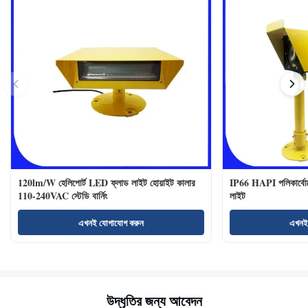
120lm/W হেলিপোর্ট LED ফ্লাড লাইট হোয়াইট কালার
IP66 HAPI পলিকার্বোনে
110-240VAC স্টেডি বার্নিং
লাইট
এখনই যোগাযোগ করুন
এখনই
উদ্ধৃতির জন্য আবেদন