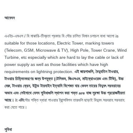
আবেদন
এএইচ-এমএস / বি মাঝারি-তীব্রতা প্রকার বি সৌর চালিত বিমান চলাচল বাধা আলো
is
suitable for those locations, Electric Tower, marking towers
(Telecom, GSM, Microwave & TV), High Pole, Tower Crane, Wind
Turbine, etc especially which are hard to lay the cable or lack of
power supply as well as those facilities which have high
requirements on lightning protection.
এই জায়গাগুলি, বৈদ্যুতিন টাওয়ার,
টাওয়ার চিহ্নিতকরণের জন্য উপযুক্ত (টেলিকম, জিএসএম, মাইক্রোওয়েভ এবং টিভি), উচ্চ
মেরু, টাওয়ার ক্রেন, উইন্ড টারবাইন ইত্যাদি বিশেষত যার কেবল তারের বিদ্যুৎ সরবরাহের
অভাব এবং সেইসাথে যেসব সুবিধাগুলি স্থাপন করা শক্ত are বাজ সুরক্ষা উচ্চ প্রয়োজনীয়তা
আছে।
It
এটা
সৌর শক্তি দ্বারা পাওয়ার ট্রান্সমিশন তারগুলি ছাড়াই বিদ্যুৎ সরবরাহ সরবরাহ
করা যেতে পারে।
সুবিধা