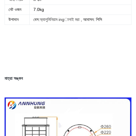
নেট ওজন
7.0kg
উপাদান
বেস:
অ্যালুমিনিয়াম ingালাই মরা
, আবাসন: পিসি
মাত্রা অঙ্কন