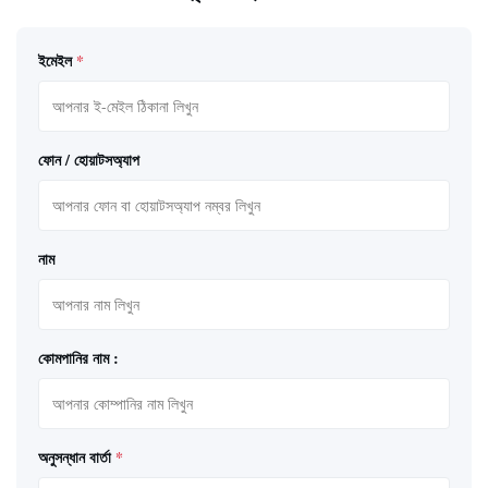
ইমেইল
*
ফোন / হোয়াটসঅ্যাপ
নাম
কোমপানির নাম :
অনুসন্ধান বার্তা
*