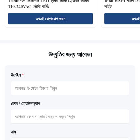
120lm/W হেলিপোর্ট LED ফ্লাড লাইট হোয়াইট কালার
IP66 HAPI পলিকার্বোনে
110-240VAC স্টেডি বার্নিং
লাইট
এখনই যোগাযোগ করুন
এখনই
উদ্ধৃতির জন্য আবেদন
ইমেইল
*
ফোন / হোয়াটসঅ্যাপ
নাম