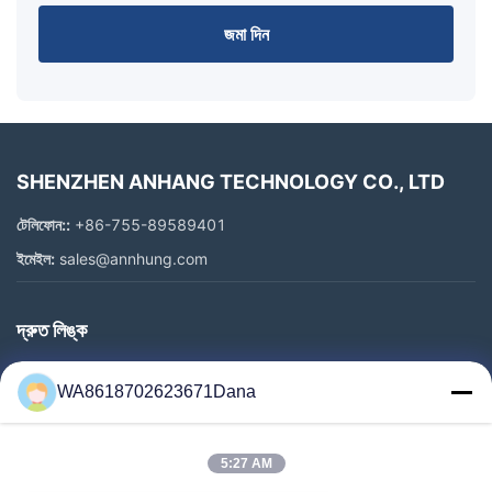
জমা দিন
SHENZHEN ANHANG TECHNOLOGY CO., LTD
টেলিফোন::
+86-755-89589401
ইমেইল:
sales@annhung.com
দ্রুত লিঙ্ক
বাড়ি
WA8618702623671Dana
পণ্য
ভিডিও
5:27 AM
আমাদের সম্পর্কে