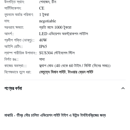
উৎপত্তি স্থান:
শেনজেন, চীন
সার্টিফিকেশন:
CE
ন্যূনতম অর্ডার পরিমাণ:
1 টুকরা
দাম:
negotiable
সরবরাহ ক্ষমতা:
প্রতি মাসে 1000 টুকরো
আদর্শ::
LED এভিয়েশন অবস্ট্রাকশন লাইটস
প্রদীপ শক্তি (ডাব্লু)::
40W
আইপি রেটিং::
IP65
ল্যাম্প শারীরিক উপাদান::
SUS304 স্টেইনলেস স্টিল
নির্গত রঙ::
সাদা
কাজের অবস্থা:::
ফ্ল্যাশ মোড (40 থেকে 60 টাইম / মিনিট (দিনের সময়))
নেতৃত্বে বিমান লাইট
টাওয়ার ক্রেন লাইট
বিশেষভাবে তুলে ধরা:
,
পণ্যের বর্ণনা
মাঝারি - তীব্র সৌর চালিত এভিয়েশন লাইট টাইপ এ উইন্ড টার্বাইনব্রিজের জন্য