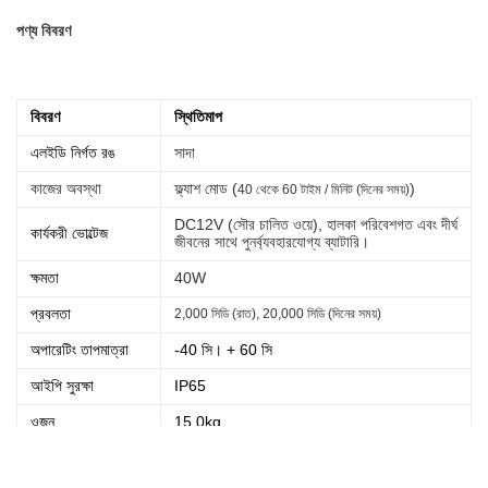
পণ্য বিবরণ
বিবরণ
স্থিতিমাপ
এলইডি নির্গত রঙ
সাদা
কাজের অবস্থা
ফ্ল্যাশ মোড (
)
40 থেকে 60 টাইম / মিনিট (দিনের সময়)
DC12V (সৌর চালিত ওয়ে), হালকা পরিবেশগত এবং দীর্ঘ
কার্যকরী ভোল্টেজ
জীবনের সাথে পুনর্ব্যবহারযোগ্য ব্যাটারি।
ক্ষমতা
40W
প্রবলতা
2,000 সিডি (রাত), 20,000 সিডি (দিনের সময়)
অপারেটিং তাপমাত্রা
-40 সি। + 60 সি
আইপি সুরক্ষা
IP65
ওজন
15.0kg