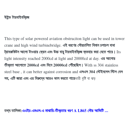
উইন্ড টারবাইনব্রিজ
This type of solar powered aviation obstruciton light can be used in tower
এই ধরণের সৌরচালিত বিমান চলাচল বাধা
crane and high wind turbinebridge.
ট্রাবরুকিটন আলো টাওয়ার ক্রেন এবং উচ্চ বায়ু টারবাইনব্রিজ ব্যবহার করা যেতে পারে।
Its
এর আলোর
light intensity reached 2000cd at light and 20000cd at day.
তীব্রতা আলোতে 2000cd এবং দিনে 20000cd পৌঁছেছিল।
With ss 304 stainless
এসএস 304 স্টেইনলেস স্টিল বেস
steel base , it can better against corrosion and
সহ, এটি জারা এবং এর বিরুদ্ধে আরও ভাল করতে পারে
ভারী বৃষ্টি বা ঝড়
তথ্য তালিকা:
এএইচ-এমএস-এ মাঝারি-তীব্রতার ধরণ A L865 সৌর আভিটি ...