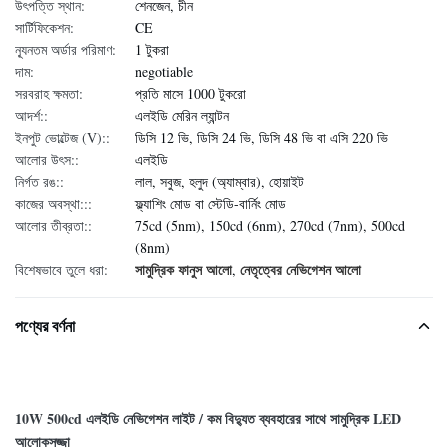
উৎপত্তি স্থান:
শেনজেন, চীন
সার্টিফিকেশন:
CE
ন্যূনতম অর্ডার পরিমাণ:
1 টুকরা
দাম:
negotiable
সরবরাহ ক্ষমতা:
প্রতি মাসে 1000 টুকরো
আদর্শ::
এলইডি মেরিন ল্যান্টন
ইনপুট ভোল্টেজ (V)::
ডিসি 12 ভি, ডিসি 24 ভি, ডিসি 48 ভি বা এসি 220 ভি
আলোর উৎস::
এলইডি
নির্গত রঙ::
লাল, সবুজ, হলুদ (অ্যাম্বার), হোয়াইট
কাজের অবস্থা:::
ফ্ল্যাশিং মোড বা স্টেডি-বার্নিং মোড
আলোর তীব্রতা::
75cd (5nm), 150cd (6nm), 270cd (7nm), 500cd
(8nm)
সামুদ্রিক ফানুস আলো
নেতৃত্বের নেভিগেশন আলো
বিশেষভাবে তুলে ধরা:
,
পণ্যের বর্ণনা
10W 500cd এলইডি নেভিগেশন লাইট / কম বিদ্যুত ব্যবহারের সাথে সামুদ্রিক LED
আলোকসজ্জা