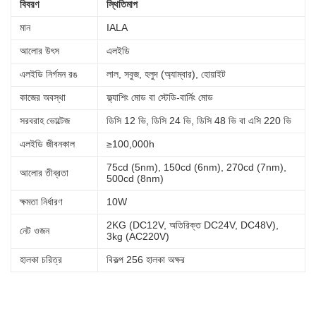
বিবরণ
স্থিতিমাপ
মান
IALA
আলোর উৎস
এলইডি
এলইডি নির্গমন রঙ
লাল, সবুজ, হলুদ (অ্যাম্বার), হোয়াইট
কাজের অবস্থা
ফ্ল্যাশিং মোড বা স্টেডি-বার্নিং মোড
সরবরাহ ভোল্টেজ
ডিসি 12 ভি, ডিসি 24 ভি, ডিসি 48 ভি বা এসি 220 ভি
এলইডি জীবনকাল
≥100,000h
75cd (5nm), 150cd (6nm), 270cd (7nm),
আলোর তীব্রতা
500cd (8nm)
ক্ষমতা নির্ধারণ
10W
2KG (DC12V, অতিরিক্ত DC24V, DC48V),
নেট ওজন
3kg (AC220V)
হালকা চরিত্র
বিকল্প 256 হালকা অক্ষর