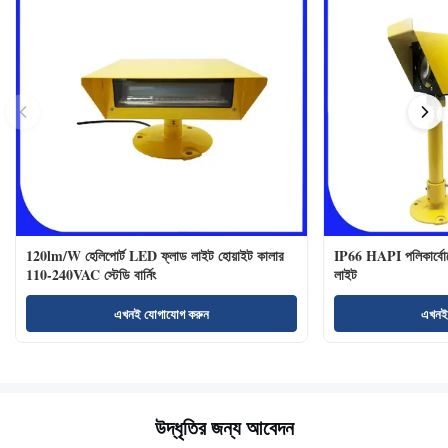
120lm/W হেলিপোর্ট LED ফ্লাড লাইট হোয়াইট কালার
IP66 HAPI পলিকার্বোনে
110-240VAC স্টেডি বার্নিং
লাইট
এখনই যোগাযোগ করুন
এখনই
উদ্ধৃতির জন্য আবেদন