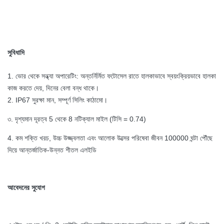
সুবিধাদি
1. ভোর থেকে সন্ধ্যা অপারেটিং: অন্তর্নির্মিত ফটোসেল রাতে হালকাভাবে স্বয়ংক্রিয়ভাবে হালকা
কাজ করতে দেয়, দিনের বেলা বন্ধ থাকে।
2. IP67 সুরক্ষা মান, সম্পূর্ণ সিলিং কাঠামো।
৩. দৃশ্যমান দূরত্ব 5 থেকে 8 নটিক্যাল মাইল (টিসি = 0.74)
4. কম শক্তি খরচ, উচ্চ উজ্জ্বলতা এবং আলোক উত্সের পরিষেবা জীবন 100000 ঘন্টা পৌঁছে
দিয়ে আন্তর্জাতিক-উন্নত শীতল এলইডি
আবেদনের সুযোগ