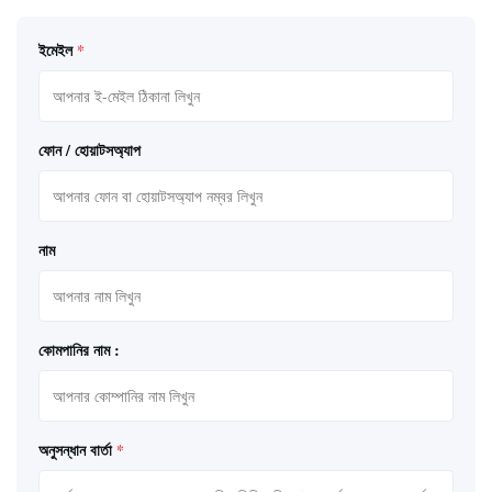
ইমেইল
*
ফোন / হোয়াটসঅ্যাপ
নাম
কোমপানির নাম :
অনুসন্ধান বার্তা
*