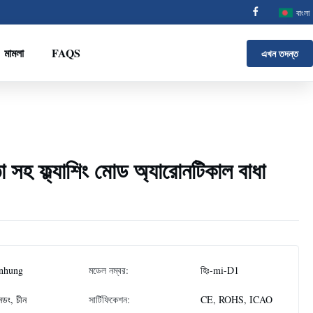
বাংলা
মামলা
FAQS
এখন তদন্ত
তা সহ ফ্ল্যাশিং মোড অ্যারোনটিকাল বাধা
nhung
মডেল নম্বর:
হিঃ-mi-D1
ানডং, চীন
সার্টিফিকেশন:
CE, ROHS, ICAO