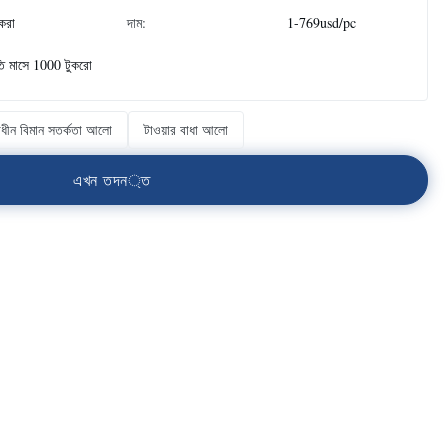
ুকরা
দাম:
1-769usd/pc
তি মাসে 1000 টুকরো
বাধীন বিমান সতর্কতা আলো
টাওয়ার বাধা আলো
এ
খ
ন
ত
দ
ন
্
ত