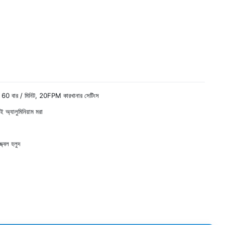
 60 বার / মিনিট, 20FPM কারখানার সেটিংস
অ্যালুমিনিয়াম মরা
্জ্বল হলুদ