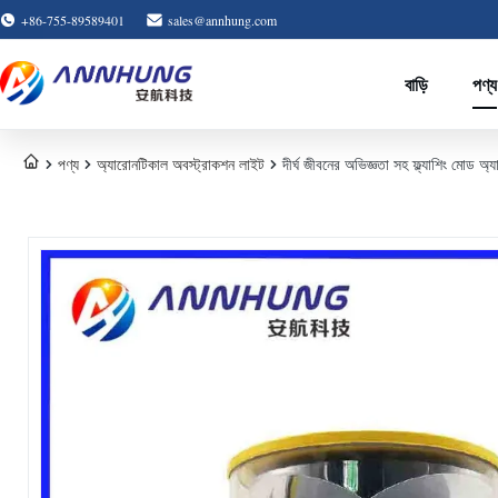
+86-755-89589401
sales@annhung.com
বাড়ি
পণ্য
পণ্য
অ্যারোনটিকাল অবস্ট্রাকশন লাইট
দীর্ঘ জীবনের অভিজ্ঞতা সহ ফ্ল্যাশিং মোড অ