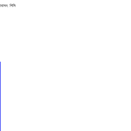
 আবাসন: পিসি