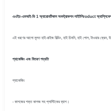
অ্যারোনটিকাল অবস্ট্রাকশন লাইট
এএইচ-এমআই-ডি 1
পি
roduct অ্যাপ্লিকে
এই ধরণের আলো মূলত হাই-রাইজ বিল্ডিং, হাই চিমনি, হাই পোল, টাওয়ার ক্রেন, উই
প্যাকেজিং এবং বিতরণ পদ্ধতি
প্যাকেজিং
- কাগজের শক্ত কাগজ সহ প্লাস্টিকের ব্যাগ।