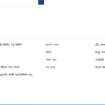
 ভিডিসি, 12 ভিডিসি
ফ্ল্যাশিং মোড:
20 থেকে
ভিত্তি:
Ingালাই 
শক্তি খরচ:
≤30W
রোনটিকাল বাধা হালকা
বেস কলুর:
উড়ন্ত উজ
স্ট্যান্ডবাই বাতিটি অটোমেটিকাল চালু