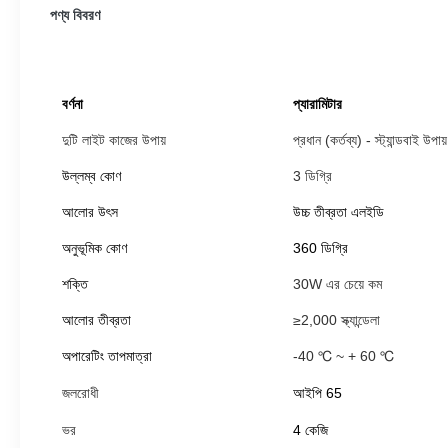
পণ্য বিবরণ
বর্ণনা
প্যারামিটার
দুটি লাইট কাজের উপায়
প্রধান (কর্তব্য) - স্ট্যান্ডবাই উপায়
উল্লম্ব কোণ
3 ডিগ্রি
আলোর উৎস
উচ্চ তীব্রতা এলইডি
অনুভূমিক কোণ
360 ডিগ্রি
শক্তি
30W এর চেয়ে কম
আলোর তীব্রতা
≥2,000 স্ক্যান্ডেলা
অপারেটিং তাপমাত্রা
-40 ℃ ~ + 60 ℃
জলরোধী
আইপি 65
ভর
4 কেজি