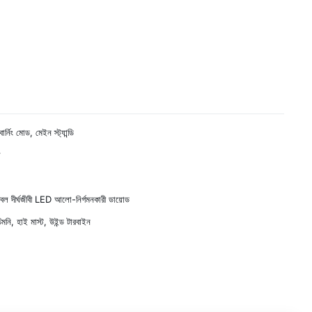
র্নিং মোড, মেইন স্ট্যান্ডি
ল
জ্বল দীর্ঘজীবী LED আলো-নির্গমনকারী ডায়োড
চিমনি, হাই মাস্ট, উইন্ড টারবাইন