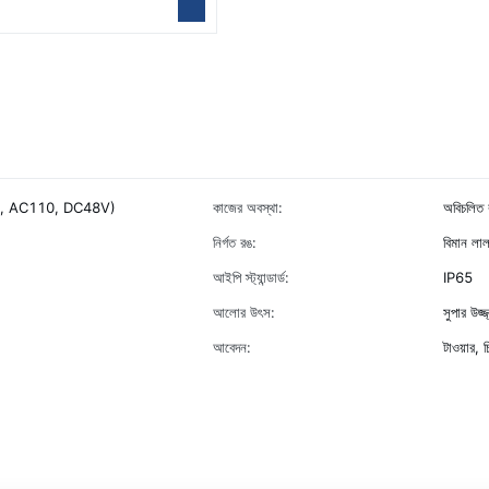
20V, AC110, DC48V)
কাজের অবস্থা:
অবিচলিত বা
নির্গত রঙ:
বিমান লা
আইপি স্ট্যান্ডার্ড:
IP65
আলোর উৎস:
সুপার উজ্
আবেদন:
টাওয়ার, 