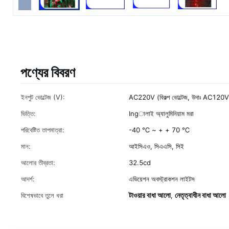
পণ্যের বিবরণ
ইনপুট ভোল্টেজ (V):
AC220V (বিকল্প ভোল্টেজ, উদাঃ AC1
ভিত্তি:
Ingালাই অ্যালুমিনিয়াম মরা
পরিবেষ্টিত তাপমাত্রা:
-40 ℃ ~ + + 70 ℃
মান:
আইসিএও, সিএএসি, সিই
আলোর তীব্রতা:
32.5cd
আদর্শ:
এভিয়েশন অবস্ট্রাকশন লাইটস
টাওয়ার বাধা আলো
নেতৃত্বাধীন বাধা আলো
বিশেষভাবে তুলে ধরা
,