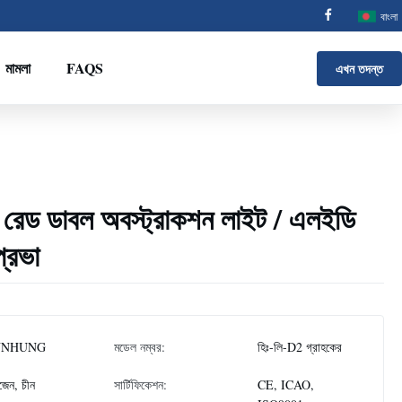
বাংলা
মামলা
FAQS
এখন তদন্ত
ন্য রেড ডাবল অবস্ট্রাকশন লাইট / এলইডি
প্রভা
NNHUNG
মডেল নম্বর:
হিঃ-লি-D2 গ্রাহকের
জেন, চীন
সার্টিফিকেশন:
CE, ICAO,