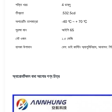
শক্তি খরচ
4 ডাব্লু
তীব্রতা
.532.5cd
অপারেটিং তাপমাত্রা
-40 ℃ ~ + 70 ℃
সুরক্ষা মান
আইপি 65
নেট ওজন
১.৫ কেজি
হালকা উপাদান
বেস: ডাই কাস্টিং অ্যালুমিনিয়াম, আবাসন: পি
অ্যারোনটিকাল বাধা আলোর পণ্য চিত্র