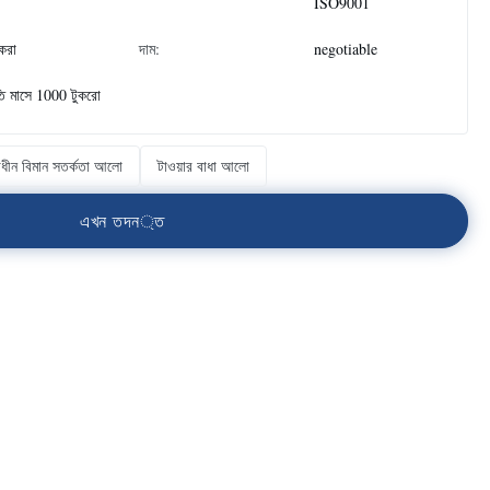
ISO9001
ুকরা
দাম:
negotiable
তি মাসে 1000 টুকরো
বাধীন বিমান সতর্কতা আলো
টাওয়ার বাধা আলো
এ
খ
ন
ত
দ
ন
্
ত