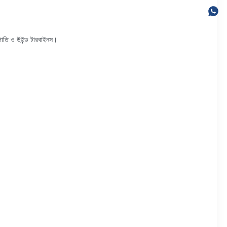
ত্রপাতি ও উইন্ড টারবাইনস।