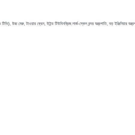
টিভি), উচ্চ মেরু, টাওয়ার ক্রেন, উইন্ড টিউবিনব্রিজ.লার্জ-স্কেল বন্দর যন্ত্রপাতি, বড় ইঞ্জিনিয়ার যন্