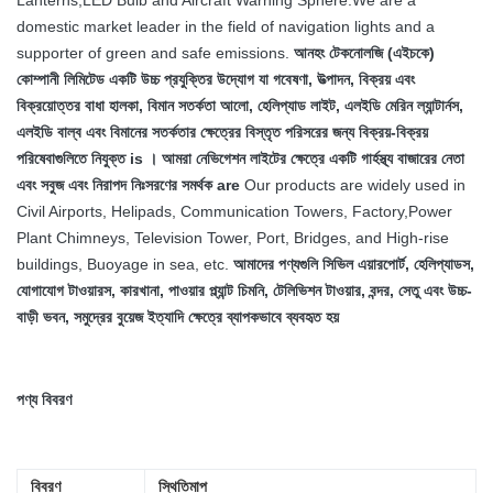
Lanterns,LED Bulb and Aircraft Warning Sphere.We are a
domestic market leader in the field of navigation lights and a
supporter of green and safe emissions.
আনহং টেকনোলজি (এইচকে)
কোম্পানী লিমিটেড একটি উচ্চ প্রযুক্তির উদ্যোগ যা গবেষণা, উত্পাদন, বিক্রয় এবং
বিক্রয়োত্তর বাধা হালকা, বিমান সতর্কতা আলো, হেলিপ্যাড লাইট, এলইডি মেরিন ল্যান্টার্নস,
এলইডি বাল্ব এবং বিমানের সতর্কতার ক্ষেত্রের বিস্তৃত পরিসরের জন্য বিক্রয়-বিক্রয়
পরিষেবাগুলিতে নিযুক্ত is । আমরা নেভিগেশন লাইটের ক্ষেত্রে একটি গার্হস্থ্য বাজারের নেতা
এবং সবুজ এবং নিরাপদ নিঃসরণের সমর্থক are
Our products are widely used in
Civil Airports, Helipads, Communication Towers, Factory,Power
Plant Chimneys, Television Tower, Port, Bridges, and High-rise
buildings, Buoyage in sea, etc.
আমাদের পণ্যগুলি সিভিল এয়ারপোর্ট, হেলিপ্যাডস,
যোগাযোগ টাওয়ারস, কারখানা, পাওয়ার প্ল্যান্ট চিমনি, টেলিভিশন টাওয়ার, বন্দর, সেতু এবং উচ্চ-
বাড়ী ভবন, সমুদ্রের বুয়েজ ইত্যাদি ক্ষেত্রে ব্যাপকভাবে ব্যবহৃত হয়
পণ্য বিবরণ
বিবরণ
স্থিতিমাপ