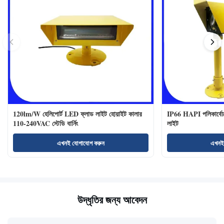
120lm/W হেলিপোর্ট LED ফ্লাড লাইট হোয়াইট কালার
IP66 HAPI পলিকার্বোনে
110-240VAC স্টেডি বার্নিং
লাইট
এখনই যোগাযোগ করুন
এখনই
উদ্ধৃতির জন্য আবেদন