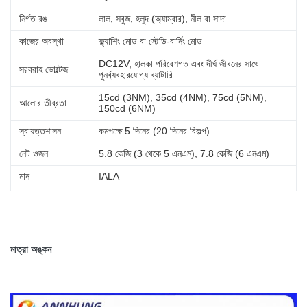
নির্গত রঙ
লাল, সবুজ, হলুদ (অ্যাম্বার), নীল বা সাদা
কাজের অবস্থা
ফ্ল্যাশিং মোড বা স্টেডি-বার্নিং মোড
DC12V, হালকা পরিবেশগত এবং দীর্ঘ জীবনের সাথে
সরবরাহ ভোল্টেজ
পুনর্ব্যবহারযোগ্য ব্যাটারি
15cd (3NM), 35cd (4NM), 75cd (5NM),
আলোর তীব্রতা
150cd (6NM)
স্বায়ত্তশাসন
কমপক্ষে 5 দিনের (20 দিনের বিকল্প)
নেট ওজন
5.8 কেজি (3 থেকে 5 এনএম), 7.8 কেজি (6 এনএম)
মান
IALA
photocell.
আলোক।
Light can work at night
নিয়ন্ত্রণের উপায়
automatically by photocell
হালকা রাতে সেলসেলের
মাধ্যমে স্বয়ংক্রিয়ভাবে কাজ করতে পারে
মাত্রা অঙ্কন