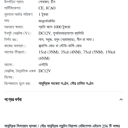
উৎপত্তি স্থান:
শেনজেন, চীন
সার্টিফিকেশন:
CE, ICAO
ন্যূনতম অর্ডার পরিমাণ:
1 টুকরা
দাম:
negotiable
সরবরাহ ক্ষমতা:
প্রতি মাসে 1000 টুকরো
ইনপুট ভোল্টেজ (V)::
DC12V, পুনর্ব্যবহারযোগ্য ব্যাটারি
নির্গত রঙ::
লাল, সবুজ, হলুদ (অ্যাম্বার), নীল বা সাদা।
কাজের অবস্থা:::
ফ্ল্যাশিং মোড বা স্টেডি-বার্নিং মোড
আলোর তীব্রতা::
15cd (3NM), 35cd (4NM), 75cd (5NM), 150cd
(6NM)
আলো::
এলইডি
ভোল্টেজ, বৈদ্যুতিক একক
DC12V
বিশেষ::
সামুদ্রিক সংকেত লণ্ঠন
সৌর চালিত লণ্ঠন
বিশেষভাবে তুলে ধরা:
,
পণ্যের বর্ণনা
সামুদ্রিক সিগন্যাল হালকা / সৌর সামুদ্রিক ল্যান্টন নিরাপদ নেভিগেশন এইডস 256 টি অক্ষর