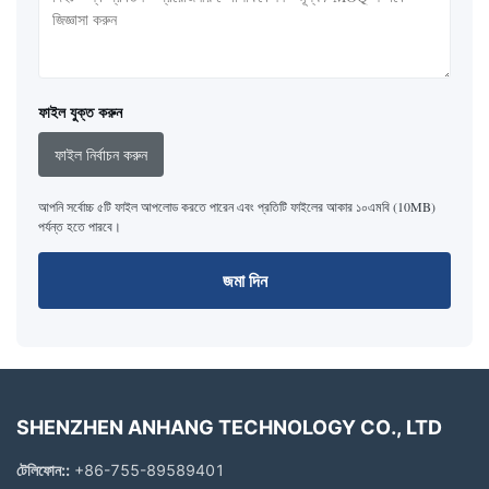
ফাইল যুক্ত করুন
ফাইল নির্বাচন করুন
আপনি সর্বোচ্চ ৫টি ফাইল আপলোড করতে পারেন এবং প্রতিটি ফাইলের আকার ১০এমবি (10MB)
পর্যন্ত হতে পারবে।
জমা দিন
SHENZHEN ANHANG TECHNOLOGY CO., LTD
টেলিফোন::
+86-755-89589401