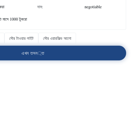
ুকরা
দাম:
negotiable
তি মাসে 1000 টুকরো
সৌর টাওয়ার লাইট
সৌর এয়ারফিল্ড আলো
এ
খ
ন
ত
দ
ন
্
ত