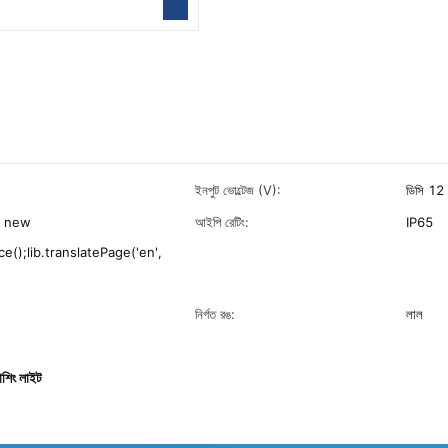
ইনপুট ভোল্টেজ (V):
ডিসি 12 
 = new
আইপি রেটিং:
IP65
e();lib.translatePage('en',
নির্গত রঙ:
লাল
যাশিং লাইট