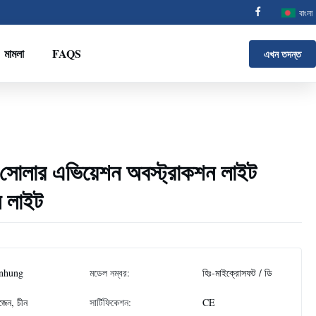
বাংলা
মামলা
FAQS
এখন তদন্ত
োলার এভিয়েশন অবস্ট্রাকশন লাইট
ল লাইট
nhung
মডেল নম্বর:
হিঃ-মাইক্রোসফট / ডি
জেন, চীন
সার্টিফিকেশন:
CE