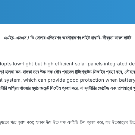
এএইচ-এমএস / ডি সোলার এভিয়েশন অবস্ট্রাকশন লাইট মাঝারি-তীব্রতা ডাবল লাইট
opts low-light but high efficient solar panels integrated 
স্থ হালকা কম-হালকা তবে উচ্চ দক্ষ সৌর প্যানেল ইন্টিগ্রেটেড ডিজাইন গ্রহণ করে, সৌরকে উত
system, which can provide good protection when battery '
যাটারি অগ্রিম পাওয়ার ম্যানেজমেন্ট সিস্টেম গ্রহণ করে, যা ব্যাটারির ভোল্টেজ এবং তাপমাত্রা 
বিদ্যুতের খরচ হ্রাস করে; হালকা উত্স উচ্চ দক্ষ এলইডি চিপ গ্রহণ করে, যার উচ্চমাত্রার উচ্চ 