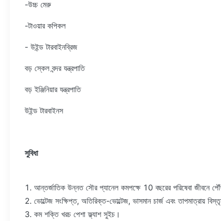
-উচ্চ মেরু
-টাওয়ার কপিকল
- উইন্ড টারবাইনব্রিজ
বড় স্কেল বন্দর যন্ত্রপাতি
বড় ইঞ্জিনিয়ার যন্ত্রপাতি
উইন্ড টারবাইনস
সুবিধা
1. আন্তর্জাতিক উন্নত সৌর প্যানেল কমপক্ষে 10 বছরের পরিষেবা জীবনে পৌ
2. ভোল্টেজ সংক্ষিপ্ত, অতিরিক্ত-ভোল্টেজ, ভাসমান চার্জ এবং তাপমাত্রায় বিস্তৃ
3. কম শক্তি খরচ পেশা ফ্ল্যাশ সুইচ।