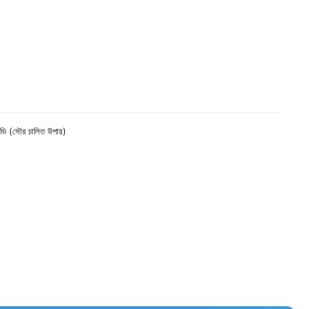
ভি (সৌর চালিত উপায়)