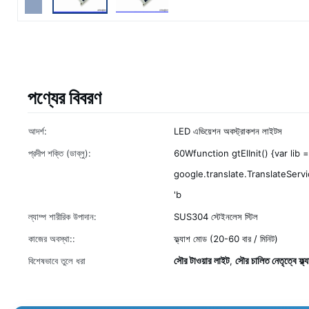
পণ্যের বিবরণ
আদর্শ:
LED এভিয়েশন অবস্ট্রাকশন লাইটস
প্রদীপ শক্তি (ডাব্লু):
60Wfunction gtElInit() {var lib
google.translate.TranslateServic
'b
ল্যাম্প শারীরিক উপাদান:
SUS304 স্টেইনলেস স্টিল
কাজের অবস্থা::
ফ্ল্যাশ মোড (20-60 বার / মিনিট)
সৌর টাওয়ার লাইট
সৌর চালিত নেতৃত্বে ফ্ল্
বিশেষভাবে তুলে ধরা
,