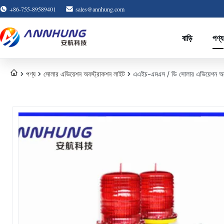
+86-755-89589401
sales@annhung.com
বাড়ি
পণ্য
পণ্য
সোলার এভিয়েশন অবস্ট্রাকশন লাইট
এএইচ-এমএস / ডি সোলার এভিয়েশন অবস