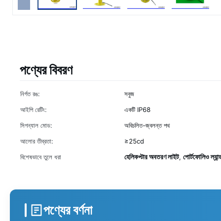
পণ্যের বিবরণ
নির্গত রঙ:
সবুজ
আইপি রেটিং:
একটি IP68
সিগন্যাল মোড:
অবিচলিত-জ্বলন্ত পথ
আলোর তীব্রতা:
≥25cd
হেলিকপ্টার অবতরণ লাইট
পোর্টফোলিও ল্যা
বিশেষভাবে তুলে ধরা
,
পণ্যের বর্ণনা