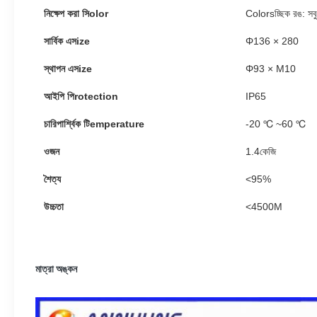
নিক্ষেপ করা
সি
olor
Colorsচ্ছিক রঙ: সবু
সার্বিক
এস
ize
Φ
136 × 280
স্থাপন
এস
ize
Φ
93 × M10
আইপি
পি
rotection
IP65
চারিপার্শ্বিক
টি
emperature
-20 ℃ ~
60 ℃
ওজন
1.4
কেজি
শৈত্য
<
95%
উচ্চতা
<
4500M
মাত্রা অঙ্কন