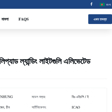
বাংলা
মামলা
FAQS
এখন তদন্ত
েলিপ্যাড ল্যান্ডিং লাইটগুলি এলিভেটেড
NNHUNG
মডেল নম্বর:
হিঃ-এইচপি / ই
জেন, চীন
সার্টিফিকেশন:
ICAO