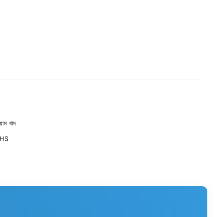
য়াম খাদ
oHS