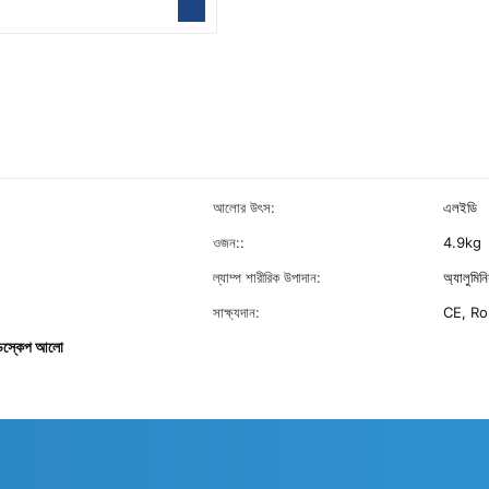
আলোর উৎস:
এলইডি
ওজন::
4.9kg
ল্যাম্প শারীরিক উপাদান:
অ্যালুমিনি
সাক্ষ্যদান:
CE, R
ন্ডস্কেপ আলো