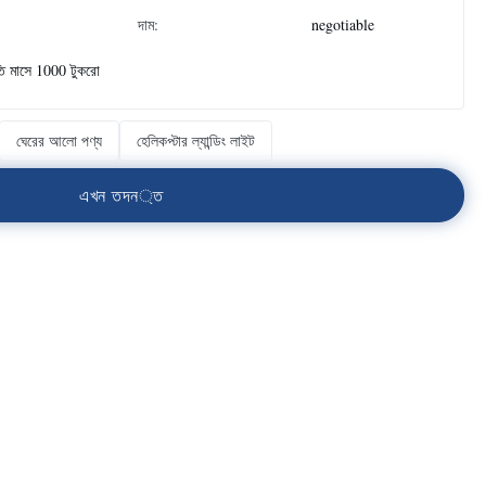
দাম:
negotiable
তি মাসে 1000 টুকরো
ঘেরের আলো পণ্য
হেলিকপ্টার ল্যান্ডিং লাইট
এ
খ
ন
ত
দ
ন
্
ত