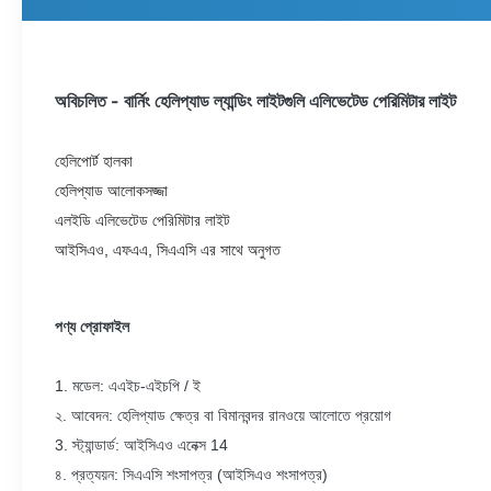
অবিচলিত - বার্নিং হেলিপ্যাড ল্যান্ডিং লাইটগুলি এলিভেটেড পেরিমিটার লাইট
হেলিপোর্ট হালকা
হেলিপ্যাড আলোকসজ্জা
এলইডি এলিভেটেড পেরিমিটার লাইট
আইসিএও, এফএএ, সিএএসি এর সাথে অনুগত
পণ্য প্রোফাইল
1. মডেল: এএইচ-এইচপি / ই
২. আবেদন: হেলিপ্যাড ক্ষেত্র বা বিমানবন্দর রানওয়ে আলোতে প্রয়োগ
3. স্ট্যান্ডার্ড: আইসিএও এনেক্স 14
৪. প্রত্যয়ন: সিএএসি শংসাপত্র (আইসিএও শংসাপত্র)