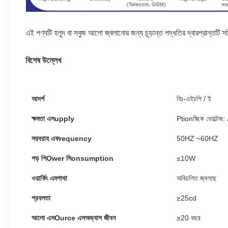
এই পণ্যটি হলুদ বা সবুজ আলো জ্বলানোর জন্য চূড়ান্ত পদ্ধতির দ্বারপ্রান্তটি স
বিশেষ উল্লেখ
আদর্শ
হিঃ-এইচপি / ই
ক্ষমতা
এস
upply
Ptionচ্ছিক ভোল্টে
সরবরাহ এফ
requency
50HZ ~
60HZ
গড়
পি
Ower
সি
onsumption
≤10W
ওয়ার্কিং
এম
গাথা
অবিচলিত জ্বলছে
প্রবলতা
≥25cd
আলো
এস
Ource
এস
অভ্যাস জীবন
≥
20
বছর