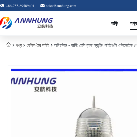
+86-755-89589401
sales@annhung.com
বাড়ি
পণ্য
পণ্য
হেলিকপ্টার লাইট
অবিচলিত - বার্নিং হেলিপ্যাড ল্যান্ডিং লাইটগুলি এলিভেটেড প