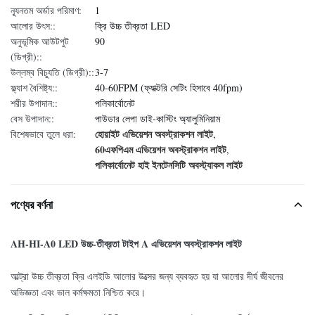
ন্যূনতম অর্ডার পরিমাণ:
1
আলোর উৎস::
ক্রি উচ্চ তীব্রতা LED
অনুভূমিক আউটপুট
90
(ডিগ্রী)::
উল্লম্ব বিচ্যুতি (ডিগ্রী)::
3-7
ফ্ল্যাশ বৈশিষ্ট্য::
40-60FPM (ফ্যাক্টরি সেটিং হিসাবে 40fpm)
শরীর উপাদান::
পলিকার্বোনেট
বেস উপাদান::
পাউডার লেপা ডাই-কাস্টিং অ্যালুমিনিয়াম
হোয়াইট এভিয়েশন অবস্ট্রাকশন লাইট
বিশেষভাবে তুলে ধরা:
,
60এফপিএম এভিয়েশন অবস্ট্রাকশন লাইট
,
পলিকার্বোনেট হাই ইনটেনসিটি অবস্ট্যাকল লাইট
পণ্যের বর্ণনা
AH-HI-A0 LED উচ্চ-তীব্রতা টাইপ A এভিয়েশন অবস্ট্রাকশন লাইট
আল্ট্রা উচ্চ তীব্রতা ক্রি এলইডি আলোর উত্সের জন্য ব্যবহৃত হয় যা আলোর দীর্ঘ জীবনের
অভিজ্ঞতা এবং ভাল কর্মক্ষমতা নিশ্চিত করে।