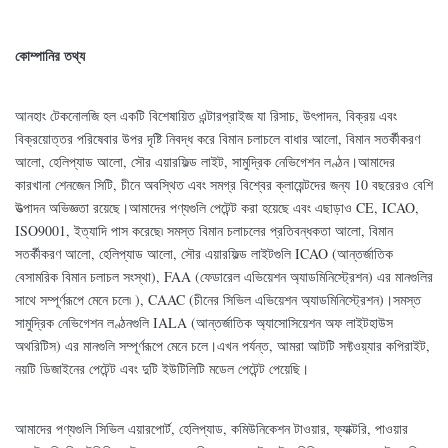
কোম্পানির তথ্য
আনহাং টেকনোলজি হল একটি বিশেষায়িত এন্টারপ্রাইজ যা রিসাচ, উৎপাদন, বিক্রয় এবং
বিক্রয়োত্তর পরিষেবার উপর দৃষ্টি নিবদ্ধ করে বিমান চলাচলে বাধার আলো, বিমান সতর্কীকরণ
আলো, হেলিপ্যাড আলো, সৌর এয়ারফিল্ড লাইট, সামুদ্রিক নেভিগেশন লণ্ঠন।আমাদের
কারখানা শেনজেন সিটি, চীনে অবস্থিত এবং সমগ্র বিশ্বের ক্লায়েন্টদের জন্য 10 বছরেরও বেশি
উত্পাদন অভিজ্ঞতা রয়েছে।আমাদের পণ্যগুলি পেটেন্ট করা হয়েছে এবং এছাড়াও CE, ICAO,
ISO9001, ইত্যাদি পাস করেছে৷ সমস্ত বিমান চলাচলের প্রতিবন্ধকতা আলো, বিমান
সতর্কীকরণ আলো, হেলিপ্যাড আলো, সৌর এয়ারফিল্ড লাইটগুলি ICAO (আন্তর্জাতিক
বেসামরিক বিমান চলাচল সংস্থা), FAA (ফেডারেল এভিয়েশন অ্যাডমিনিস্ট্রেশন) এর মানগুলির
সাথে সম্পূর্ণরূপে মেনে চলে৷ ), CAAC (চীনের সিভিল এভিয়েশন অ্যাডমিনিস্ট্রেশন)।সমস্ত
সামুদ্রিক নেভিগেশন লণ্ঠনগুলি IALA (আন্তর্জাতিক অ্যাসোসিয়েশন অফ লাইটহাউস
অথরিটিস) এর মানগুলি সম্পূর্ণরূপে মেনে চলে।এখন পর্যন্ত, আমরা আটটি সফ্টওয়্যার কপিরাইট,
নয়টি ডিজাইনের পেটেন্ট এবং দুটি ইউটিলিটি মডেল পেটেন্ট পেয়েছি।
আমাদের পণ্যগুলি সিভিল এয়ারপোর্ট, হেলিপ্যাড, কমিউনিকেশন টাওয়ার, ফ্যাক্টরি, পাওয়ার