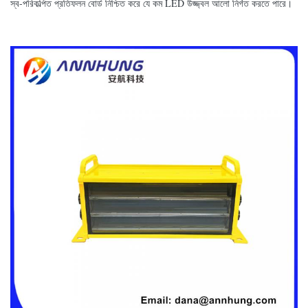
স্ব-পরিকল্পিত প্রতিফলন বোর্ড নিশ্চিত করে যে কম LED উজ্জ্বল আলো নির্গত করতে পারে।