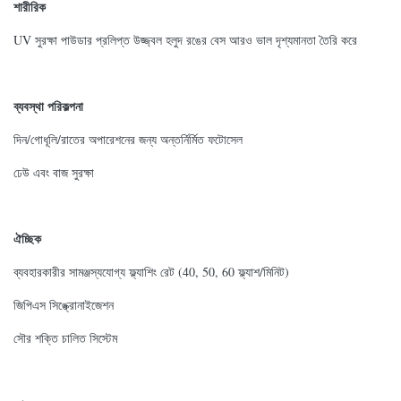
শারীরিক
UV সুরক্ষা পাউডার প্রলিপ্ত উজ্জ্বল হলুদ রঙের বেস আরও ভাল দৃশ্যমানতা তৈরি করে
ব্যবস্থা পরিকল্পনা
দিন/গোধূলি/রাতের অপারেশনের জন্য অন্তর্নির্মিত ফটোসেল
ঢেউ এবং বাজ সুরক্ষা
ঐচ্ছিক
ব্যবহারকারীর সামঞ্জস্যযোগ্য ফ্ল্যাশিং রেট (40, 50, 60 ফ্ল্যাশ/মিনিট)
জিপিএস সিঙ্ক্রোনাইজেশন
সৌর শক্তি চালিত সিস্টেম