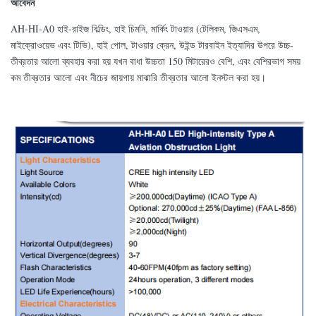
আবেদন
AH-HI-A0 হাই-রাইজ বিল্ডিং, হাই চিমনি, মার্কিং টাওয়ার (টেলিকম, জিএসএম,
মাইক্রোওয়েভ এবং টিভি), হাই পোল, টাওয়ার ক্রেন, উইন্ড টারবাইন ইত্যাদির উপরে উচ্চ-
তীব্রতার আলো ব্যবহার করা হয় যখন বাধা উচ্চতা 150 মিটারেরও বেশি, এবং বেশিরভাগ সময়
কম তীব্রতার আলো এবং নীচের জায়গায় মাঝারি তীব্রতার আলো ইনস্টল করা হয়।