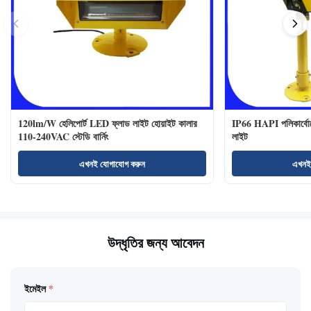
120lm/W হেলিপোর্ট LED ফ্লাড লাইট হোয়াইট কালার
IP66 HAPI পলিকার্বোনে
110-240VAC স্টেডি বার্নিং
লাইট
এখনই যোগাযোগ করুন
এখনই
উদ্ধৃতির জন্য আবেদন
ইমেইল
*