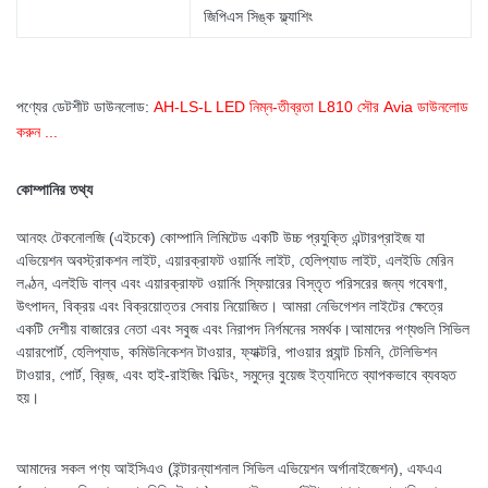
জিপিএস সিঙ্ক ফ্ল্যাশিং
পণ্যের ডেটশীট ডাউনলোড:
AH-LS-L LED নিম্ন-তীব্রতা L810 সৌর Avia ডাউনলোড
করুন ...
কোম্পানির তথ্য
আনহং টেকনোলজি (এইচকে) কোম্পানি লিমিটেড একটি উচ্চ প্রযুক্তি এন্টারপ্রাইজ যা
এভিয়েশন অবস্ট্রাকশন লাইট, এয়ারক্রাফট ওয়ার্নিং লাইট, হেলিপ্যাড লাইট, এলইডি মেরিন
লণ্ঠন, এলইডি বাল্ব এবং এয়ারক্রাফট ওয়ার্নিং স্ফিয়ারের বিস্তৃত পরিসরের জন্য গবেষণা,
উৎপাদন, বিক্রয় এবং বিক্রয়োত্তর সেবায় নিয়োজিত। আমরা নেভিগেশন লাইটের ক্ষেত্রে
একটি দেশীয় বাজারের নেতা এবং সবুজ এবং নিরাপদ নির্গমনের সমর্থক।আমাদের পণ্যগুলি সিভিল
এয়ারপোর্ট, হেলিপ্যাড, কমিউনিকেশন টাওয়ার, ফ্যাক্টরি, পাওয়ার প্ল্যান্ট চিমনি, টেলিভিশন
টাওয়ার, পোর্ট, ব্রিজ, এবং হাই-রাইজিং বিল্ডিং, সমুদ্রে বুয়েজ ইত্যাদিতে ব্যাপকভাবে ব্যবহৃত
হয়।
আমাদের সকল পণ্য আইসিএও (ইন্টারন্যাশনাল সিভিল এভিয়েশন অর্গানাইজেশন), এফএএ