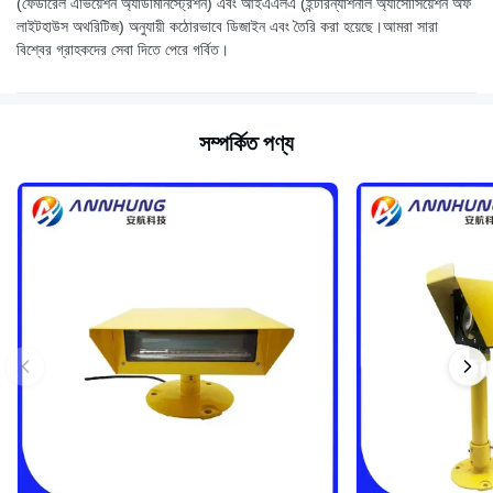
(ফেডারেল এভিয়েশন অ্যাডমিনিস্ট্রেশন) এবং আইএএলএ (ইন্টারন্যাশনাল অ্যাসোসিয়েশন অফ
লাইটহাউস অথরিটিজ) অনুযায়ী কঠোরভাবে ডিজাইন এবং তৈরি করা হয়েছে।আমরা সারা
বিশ্বের গ্রাহকদের সেবা দিতে পেরে গর্বিত।
সম্পর্কিত পণ্য