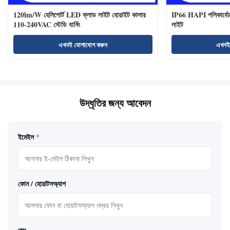
120lm/W হেলিপোর্ট LED ফ্লাড লাইট হোয়াইট কালার
IP66 HAPI পলিকার্বোনে
110-240VAC স্টেডি বার্নিং
লাইট
এখনই যোগাযোগ করুন
এখনই
উদ্ধৃতির জন্য আবেদন
ইমেইল
*
ফোন / হোয়াটসঅ্যাপ