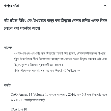
পণ্যের বর্ণনা
হাই রাইজ বিল্ডিং এবং টাওয়ারের জন্য কম তীব্রতা সোলার চালিত একক বিমান
চলাচল বাধা সতর্কতা আলো
আবেদন
এএইচ-এলএস-এল সৌর কম তীব্রতার আলো উচ্চ চিমনি, টেলিকমিউনিকেশন টাওয়ার,
উইন্ড টারবাইনের শীর্ষে বিশেষভাবে ব্যবহৃত হয় যেখানে কেবল বিদ্যুৎ সরবরাহ নেই এবং
বিদ্যুৎ সুরক্ষায় উচ্চতর প্রয়োজনীয়তা রয়েছে।
বাধার শীর্ষে একা ব্যবহার করা হয় যার উচ্চতা 45 মিটারের কম
সম্মতি
CAO Annex 14 Volume 1, সপ্তম সংস্করণ, 2016, ছক 6.3 কম তীব্রতার ধরন
A / B / E অবস্ট্রাকশন লাইট
FAA L-810