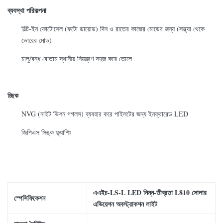
ব্যবস্থা পরিকল্পনা
বিল্ট-ইন ফোটোসেল (ফটো ডায়োড) দিন ও রাতের কাজের মোডের জন্য (সন্ধ্যা থেকে
ভোরের মোড)
চালু/বন্ধ বোতাম স্থানীয় নিয়ন্ত্রণ সহজ করে তোলে
চ্ছিক
NVG (নাইট ভিশন গগলস) ব্যবহার করে পাইলটের জন্য ইনফ্রারেড LED
জিপিএস সিঙ্ক ফ্ল্যাশিং
এএইচ-
LS-L LED নিম্ন-তীব্রতা L810 সোলার
স্পেসিফিকেশন
এভিয়েশন অবস্ট্রাকশন লাইট