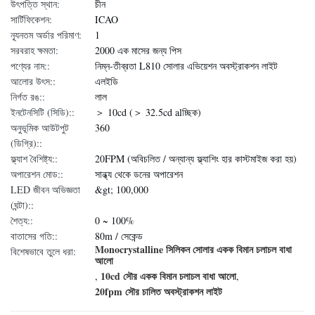
উৎপত্তি স্থান:
চীন
সার্টিফিকেশন:
ICAO
ন্যূনতম অর্ডার পরিমাণ:
1
সরবরাহ ক্ষমতা:
2000 এক মাসের জন্য পিস
পণ্যের নাম::
নিম্ন-তীব্রতা L810 সোলার এভিয়েশন অবস্ট্রাকশন লাইট
আলোর উৎস::
এলইডি
নির্গত রঙ::
লাল
ইনটেনসিটি (সিডি)::
＞ 10cd (＞ 32.5cd alচ্ছিক)
অনুভূমিক আউটপুট
360
(ডিগ্রি)::
ফ্ল্যাশ বৈশিষ্ট্য::
20FPM (অবিচলিত / অন্যান্য ফ্ল্যাশিং হার কাস্টমাইজ করা হয়)
অপারেশন মোড::
সান্ধ্য থেকে ডনের অপারেশন
LED জীবন অভিজ্ঞতা
&gt; 100,000
(ঘন্টা)::
শৈত্য::
0 ~ 100%
বাতাসের গতি::
80m / সেকেন্ড
Monocrystalline সিলিকন সোলার একক বিমান চলাচল বাধা
বিশেষভাবে তুলে ধরা:
আলো
10cd সৌর একক বিমান চলাচল বাধা আলো
,
,
20fpm সৌর চালিত অবস্ট্রাকশন লাইট