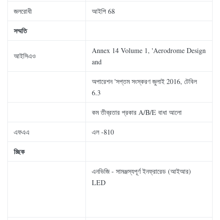
জলরোধী
আইপি 68
সম্মতি
Annex 14 Volume 1, 'Aerodrome Design
আইসিএও
and
অপারেশন 'সপ্তম সংস্করণ জুলাই 2016, টেবিল
6.3
কম তীব্রতার প্রকার A/B/E বাধা আলো
এফএএ
এল -810
চ্ছিক
এনভিজি - সামঞ্জস্যপূর্ণ ইনফ্রারেড (আইআর)
LED