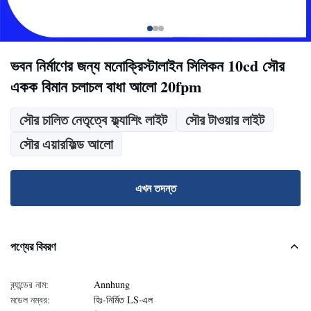
ভবন নির্মাণের জন্য মনোক্রিস্টালাইন সিলিকন 10cd সৌর
একক বিমান চলাচল বাধা আলো 20fpm
সৌর চালিত নেতৃত্বে ফ্ল্যাশিং লাইট
সৌর টাওয়ার লাইট
সৌর এয়ারফিল্ড আলো
এখন তদন্ত
পণ্যের বিবরণ
ব্র্যান্ডের নাম:
Annhung
মডেল নম্বর:
হিঃ-নির্মিত LS-এল