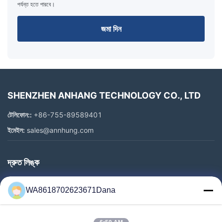
পর্যন্ত হতে পারবে।
জমা দিন
SHENZHEN ANHANG TECHNOLOGY CO., LTD
টেলিফোন::
+86-755-89589401
ইমেইল:
sales@annhung.com
দ্রুত লিঙ্ক
বাড়ি
WA8618702623671Dana
পণ্য
ভিডিও