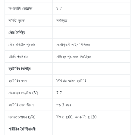
অপারেটিং ভোল্টেজ
7.7
সার্কিট সুরক্ষা
সমন্বিত
সৌর
বৈশিষ্ট্য
সৌর মডিউল প্রকার
মনোক্রিস্টালাইন সিলিকন
চার্জিং প্রবিধান
মাইক্রোপ্রসেসর নিয়ন্ত্রিত
ব্যাটারির বৈশিষ্ট্য
ব্যাটারির ধরন
লিথিয়াম আয়ন ব্যাটারি
নামমাত্র ভোল্টেজ (V)
7.7
ব্যাটারি সেবা জীবন
গড় 3 বছর
স্বায়ত্তশাসন (ঘন্টা)
স্থির: ≥60, ঝলকানি: ≥120
শারীরিক বৈশিষ্ট্যাবলী