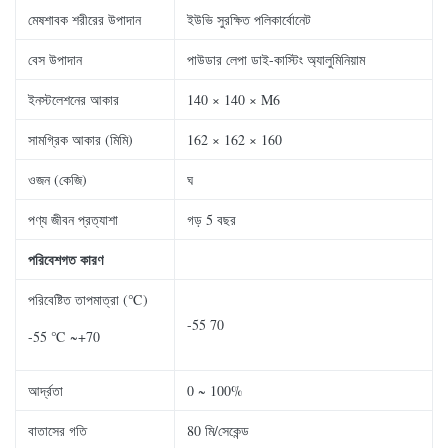
মেষশাবক শরীরের উপাদান
ইউভি সুরক্ষিত পলিকার্বোনেট
বেস উপাদান
পাউডার লেপা ডাই-কাস্টিং অ্যালুমিনিয়াম
ইনস্টলেশনের আকার
140 × 140 × M6
সামগ্রিক আকার (মিমি)
162 × 162 × 160
ওজন (কেজি)
ঘ
পণ্য জীবন প্রত্যাশা
গড় 5 বছর
পরিবেশগত কারণ
পরিবেষ্টিত তাপমাত্রা (℃)
-55 70
-55 ℃ ~+70
আর্দ্রতা
0 ~ 100%
বাতাসের গতি
80 মি/সেকেন্ড