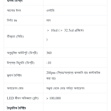
হালকা বৈশিষ্ট্য
আলোর উৎস
এলইডি
নির্গত রঙ
লাল
＞ 10cd (＞ 32.5cd alচ্ছিক)
তীব্রতা (সিডি)
)
অনুভূমিক আউটপুট (ডিগ্রী)
360
উল্লম্ব বিচ্যুতি (ডিগ্রী)
-10
20fpm (স্থির/অন্যান্য ঝলকানি হার কাস্টমাইজ
ফ্ল্যাশ বৈশিষ্ট্য
করা হয়)
অপারেশন মোড
সন্ধ্যা থেকে ভোর পর্যন্ত অপারেশন
LED জীবন অভিজ্ঞতা (ঘন্টা)
> 100,000
বৈদ্যুতিক বৈশিষ্ট্য