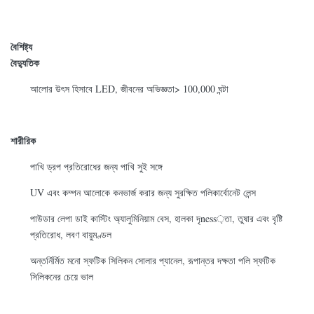
বৈশিষ্ট্য
বৈদ্যুতিক
আলোর উৎস হিসাবে LED, জীবনের অভিজ্ঞতা> 100,000 ঘন্টা
শারীরিক
পাখি ড্রপ প্রতিরোধের জন্য পাখি সুই সঙ্গে
UV এবং কম্পন আলোকে কনভার্জ করার জন্য সুরক্ষিত পলিকার্বোনেট লেন্স
পাউডার লেপা ডাই কাস্টিং অ্যালুমিনিয়াম বেস, হালকা দৃness়তা, তুষার এবং বৃষ্টি
প্রতিরোধ, লবণ বায়ুমণ্ডল
অন্তর্নির্মিত মনো স্ফটিক সিলিকন সোলার প্যানেল, রূপান্তর দক্ষতা পলি স্ফটিক
সিলিকনের চেয়ে ভাল