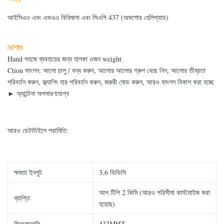
আইসিএও এবং এফএএ বিধিমালা এবং সিএপি 437 (অফশোর হেলিপ্যাড)
বৈশিষ্ট্য
Hand সহজে ব্যবহারের জন্য হালকা ওজন weight
Ction ফাংশন: আলো চালু / বন্ধ করুন, আলোর আলোর গ্রুপ বেছে নিন, আলোর তীব্রতা
পরিবর্তন করুন, ফ্ল্যাশিং হার পরিবর্তন করুন, জরুরী মোড করুন, আরও ফাংশন বিকাশ করা হচ্ছে
► অ্যান্টেনা অপসারণযোগ্য
আরও ডেটাটাইলে পরামিতি:
ক্ষমতা ইনপুট
3.6 ভিডিসি
আপ টিপি 2 কিমি (আরও পরিসীমা কাস্টমাইজ করা
ব্যাপ্তি
হয়েছে)
ফ্রিকোয়েন্সি
433MHZ