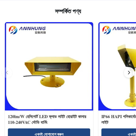
সম্পর্কিত পণ্য
120lm/W হেলিপোর্ট LED ফ্লাড লাইট হোয়াইট কালার
IP66 HAPI পলিকার্বোনে
110-240VAC স্টেডি বার্নিং
লাইট
এখনই যোগাযোগ করুন
এখনই