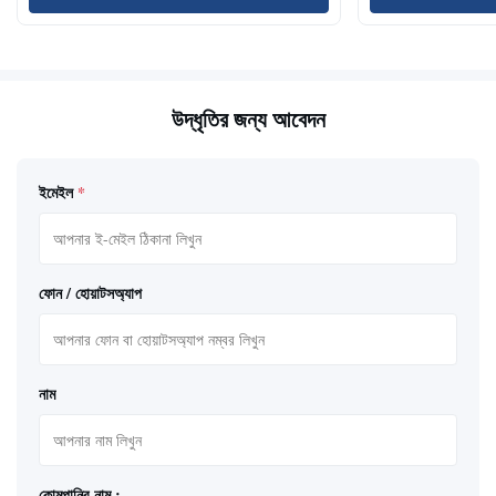
উদ্ধৃতির জন্য আবেদন
ইমেইল
*
ফোন / হোয়াটসঅ্যাপ
নাম
কোমপানির নাম :