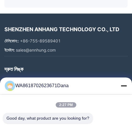
SHENZHEN ANHANG TECHNOLOGY CO., LTD
টেলিফোন::
+86-755-89589401
ইমেইল:
sales@annhung.com
দ্রুত লিঙ্ক
বাড়ি
WA8618702623671Dana
পণ্য
ভিডিও
2:27 PM
আমাদের সম্পর্কে
কারখানা ভ্রমণ
Good day, what product are you looking for?
মান নিয়ন্ত্রণ