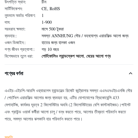
উৎপত্তি স্থান:
চীন
সার্টিফিকেশন:
CE, RoHS
ন্যূনতম অর্ডার পরিমাণ:
1
দাম:
1-900
সরবরাহ ক্ষমতা:
মাসে 500 টুকরা
ব্যবহার::
সমস্ত ANNHUNG সৌর / বহনযোগ্য এয়ারফিল্ড আলো জন্য
ওজন ডিজাইন::
হাতের জন্য হালকা ওজন
পণ্য জীবন প্রত্যাশা::
গড় 10 বছর
পোর্টফোলিও ল্যান্ডস্কেপ আলো
ঘেরের আলো পণ্য
বিশেষভাবে তুলে ধরা:
,
পণ্যের বর্ণনা
এএইচ-এইচপি-আরসি ওয়্যারলেস হ্যান্ডহেল্ড রিমোট কন্ট্রোলার সমস্ত এএনএনএইচএনজি সৌর
/ পোর্টেবল এয়ারফিল্ড আলোর জন্য ব্যবহৃত হয়, এটির যোগাযোগের ফ্রিকোয়েন্সি 433
মেগাহার্টজ, কার্যকর দূরত্ব 2 কিলোমিটার অবধি (2 কিলোমিটারের বেশি কাস্টমাইজড)।পাইলট
এবং গ্রাউন্ড ওয়ার্ক কর্মীরা আলো চালু / বন্ধ করতে পারে, আলোর তীব্রতা পরিবর্তন করতে
পারে, সমস্ত আলোর ঝলকানি হার পরিবর্তন করতে পারে।
সম্মতি