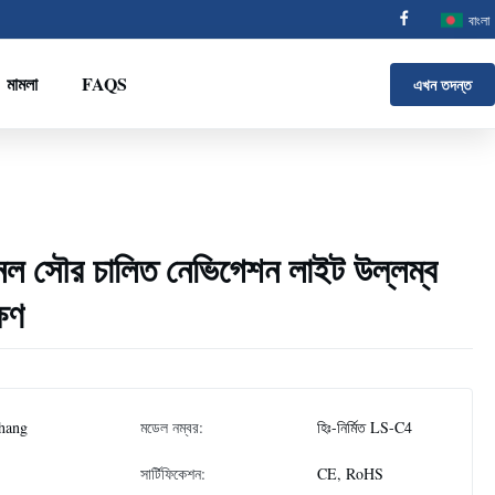
বাংলা
মামলা
FAQS
এখন তদন্ত
ানেল সৌর চালিত নেভিগেশন লাইট উল্লম্ব
ষণ
hang
মডেল নম্বর:
হিঃ-নির্মিত LS-C4
সার্টিফিকেশন:
CE, RoHS