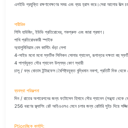
এলইডি প্রযুক্তি রক্ষণাবেক্ষণের সময় এবং ব্যয় হ্রাস করে।সেরা আলোর উত্স চ
শারীরিক
পিসি হাউজিং, ইউভি প্রতিরোধের, শকপ্রুফ এবং জারা প্রমাণ।
পাখি প্রতিরোধকারী স্পাইক
অ্যালুমিনিয়াম বেস কাস্টিং গুঁড়া লেপা
4-সাইড মনো মনো স্ফটিক সিলিকন সোলার প্যানেল, রূপান্তর দক্ষতা বহু স্ফট
4 পার্শ্বযুক্ত সৌর প্যানেল উল্লম্ব কোণ স্থায়ী
চালু / বন্ধ বোতাম ইন্টারফেস।বৈশিষ্ট্যযুক্ত বুদ্ধিমান নকশা, প্রতিটি দিক থেকে 
ব্যবস্থা পরিকল্পনা
দিন / রাতের অপারেশনের জন্য ফটোসেল হিসাবে সৌর প্যানেল (সন্ধ্যা থেকে
256 ধরণের ফ্ল্যাশিং রেট আইএএলএ মেনে চলার জন্য রোটারি সুইচ দিয়ে সজ্জ
Ptionচ্ছিক কার্যাদি: