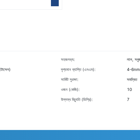
সহজলভ্য:
লাল, সবুজ
 ফটোসেল)
দৃশ্যমান ব্যাপ্তি (এনএম):
4-6nm
সার্কিট সুরক্ষা:
সমন্বিত
ওজন (কেজি):
10
উল্লম্ব বিচ্যুতি (ডিগ্রি):
7