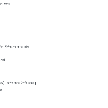
য়ন করুন
িক সিলিকনের চেয়ে ভাল
সেরা
 ভোর)।ফটো কক্ষে তৈরি করুন।
িত