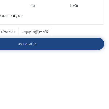
দাম:
1-600
তি মাসে 1000 টুকরো
 চালিত লণ্ঠন
নেতৃত্বে সামুদ্রিক লাইট
এ
খ
ন
ত
দ
ন
্
ত