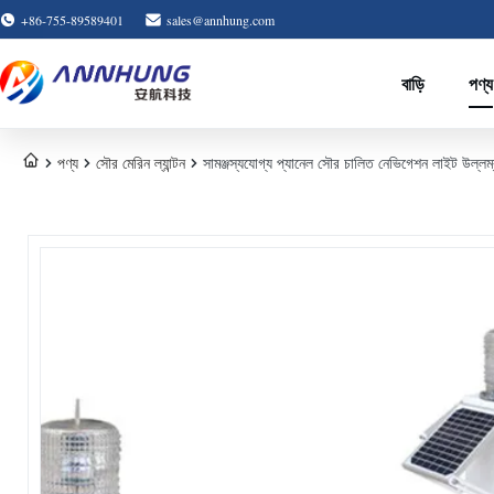
+86-755-89589401
sales@annhung.com
বাড়ি
পণ্য
পণ্য
সৌর মেরিন ল্যান্টন
সামঞ্জস্যযোগ্য প্যানেল সৌর চালিত নেভিগেশন লাইট উল্ল