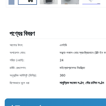
পণ্যের বিবরণ
আলোর উৎস:
এলইডি
অপারেশন মোড:
সন্ধ্যা-সকাল-ভোর স্বয়ংক্রিয়ভাবে (বিল্ট-ইন
শক্তি (ওয়াট):
24
চার্জিং রেগুলেশন:
মাইক্রোপ্রসেসর নিয়ন্ত্রিত
অনুভূমিক আউটপুট (ডিগ্রি):
360
সামুদ্রিক সংকেত লণ্ঠন
সৌর চালিত লণ্ঠন
বিশেষভাবে তুলে ধরা
,