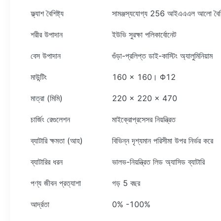
ফ্ল্যাশ বৈশিষ্ট্য
সামঞ্জস্যযোগ্য 256 আইএএএল আলো বৈশিষ
শরীর উপাদান
ইউভি সুরক্ষা পলিকার্বোনেট
বেস উপাদান
গুঁড়া-প্রলিপ্ত ডাই-কাস্টিং অ্যালুমিনিয়াম
মাউন্টিং
160 × 160। Φ12
মাত্রা (মিমি)
220 × 220 × 470
চার্জিং রেগুলেশন
মাইক্রোপ্রসেসর নিয়ন্ত্রিত
ব্যাটারি ক্ষমতা (আহ)
বিভিন্ন দৃশ্যমান পরিসীমা উপর নির্ভর করে
ব্যাটারির ধরন
ভালভ-নিয়ন্ত্রিত লিড অ্যাসিড ব্যাটারি
পণ্য জীবন প্রত্যাশা
গড় 5 বছর
আর্দ্রতা
0% -100%