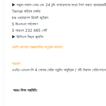
► সন্ধ্যা-সকাল-ভোর এবং 24 ঘন্টা অপারেশনের মধ্যে টগল করতে ব্যবহারকার
Ternal বাহ্যিক চার্জার
Ire ওয়্যারলেস রিমোট কন্ট্রোল
S জিএসএম পর্যবেক্ষণ
S আরএস 232 485 পোর্ট
► জিপিএস সিঙ্ক ফ্ল্যাশিং
এগুলি আপনার প্রকল্পগুলির অনুরোধ জানাবে
প্রয়োগ
এএইচ-এলএস-সি 4 সোলার মেরিন ল্যান্টন সামুদ্রিক / নদী নিরাপদ নেভিগেশনে
আরও বিশদ পরামিতি: