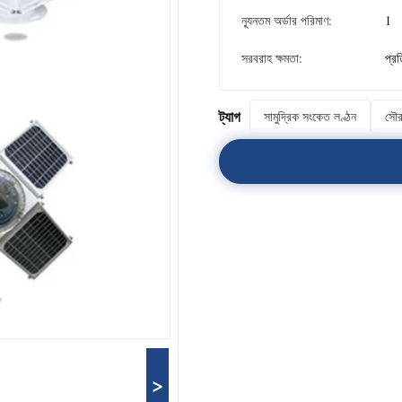
ন্যূনতম অর্ডার পরিমাণ:
1
সরবরাহ ক্ষমতা:
প্র
ট্যাগ
সামুদ্রিক সংকেত লণ্ঠন
সৌর
>