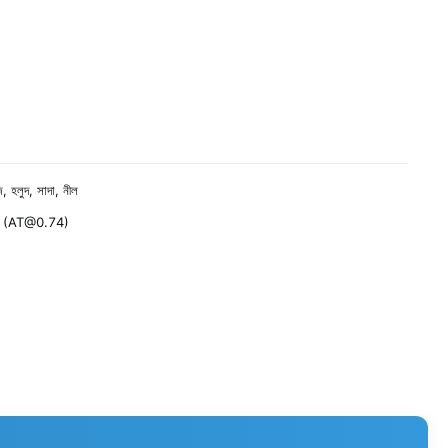
, হলুদ, সাদা, নীল
 (AT@0.74)