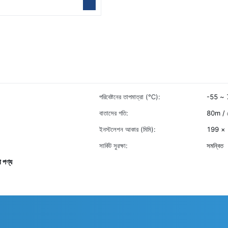
পরিবেষ্টনের তাপমাত্রা (℃):
-55 ~ 
বাতাসের গতি:
80m / স
ইনস্টলেশন আকার (মিমি):
199 ×
সার্কিট সুরক্ষা:
সমন্বিত
 পণ্য