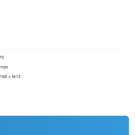
70
েকেন্ড
 199 × M12