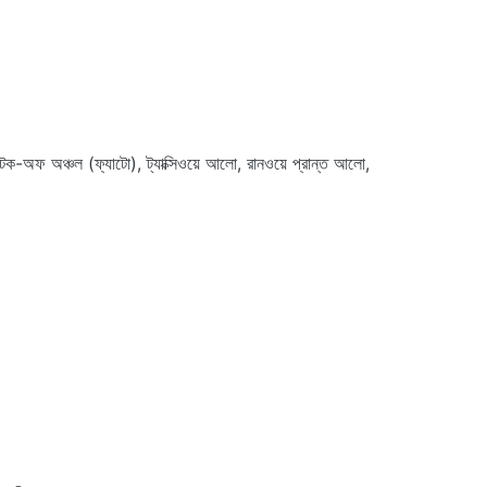
েক-অফ অঞ্চল (ফ্যাটো), ট্যাক্সিওয়ে আলো, রানওয়ে প্রান্ত আলো,