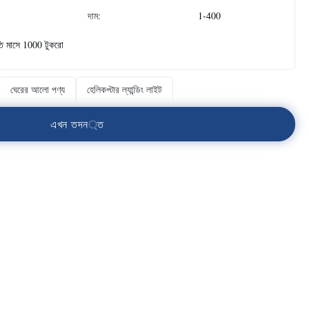
দাম:
1-400
তি মাসে 1000 টুকরো
ঘেরের আলো পণ্য
হেলিকপ্টার ল্যান্ডিং লাইট
এ
খ
ন
ত
দ
ন
্
ত