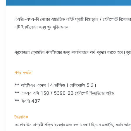
এএইচ-এসএ-বি সোলার এয়ারফিল্ড লাইট স্থায়ী বিমানবন্দর / হেলিপোর্টে বিশ
এটি ইনস্টলেশন জন্য খুব সুবিধাজনক।
প্রয়োজনে ফ্রেমাইল কাপলিংয়ের জন্য আলাদাভাবে অর্থ প্রদান করতে হবে।
পণ্য সম্মতি:
** আইসিএও এনেক্স 14 ভলিউম ǁ হেলিপোর্টস 5.3।
** এফএএ এসি 150 / 5390-2B হেলিপোর্ট ডিজাইনের গাইড
** সিএপি 437
বৈদ্যুতিক
আলোর উত্স সাশ্রয়ী শক্তি ব্যবহার এবং রক্ষণাবেক্ষণ হিসাবে এলইডি, সমা