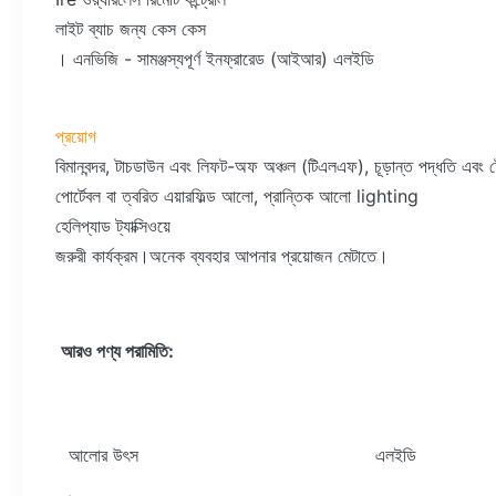
লাইট ব্যাচ জন্য কেস কেস
। এনভিজি - সামঞ্জস্যপূর্ণ ইনফ্রারেড (আইআর) এলইডি
প্রয়োগ
বিমানবন্দর, টাচডাউন এবং লিফট-অফ অঞ্চল (টিএলএফ), চূড়ান্ত পদ্ধতি এবং ট
পোর্টেবল বা ত্বরিত এয়ারফিল্ড আলো, প্রান্তিক আলো lighting
হেলিপ্যাড ট্যাক্সিওয়ে
জরুরী কার্যক্রম।অনেক ব্যবহার আপনার প্রয়োজন মেটাতে।
আরও পণ্য পরামিতি:
আলোর উৎস
এলইডি