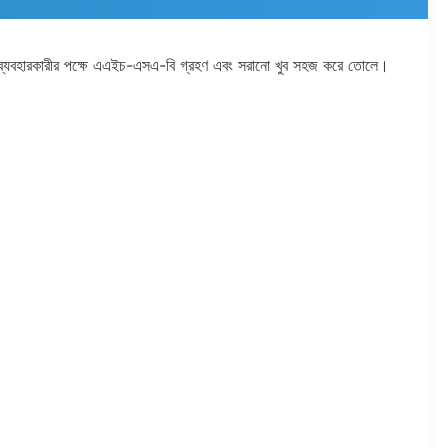
 ওজন ব্যবহারকারীর পক্ষে এএইচ-এসএ-বি গ্রহণ এবং সরানো খুব সহজ করে তোলে।