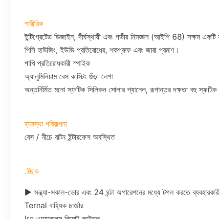
শারীরিক
ইন্টিগ্রেটেড ডিজাইন, দীর্ঘস্থায়ী এবং গভীর নিমজ্জন (আইপি 68) সক্ষম একটি 
পিসি হাউজিং, ইউভি প্রতিরোধের, শকপ্রুফ এবং জারা প্রমাণ।
পাখি প্রতিরোধকারী স্পাইক
অ্যালুমিনিয়াম বেস কাস্টিং গুঁড়া লেপা
অন্তর্নির্মিত মনো স্ফটিক সিলিকন সোলার প্যানেল, রূপান্তর দক্ষতা বহু স্ফটিক
ব্যবস্থা পরিকল্পনা
বেস / নীচে বাটন ইন্টারফেস অবস্থিত
.চ্ছিক
► সন্ধ্যা-সকাল-ভোর এবং 24 ঘন্টা অপারেশনের মধ্যে টগল করতে ব্যবহারকার
Ternal বাহ্যিক চার্জার
Ire ওয়্যারলেস রিমোট কন্ট্রোল