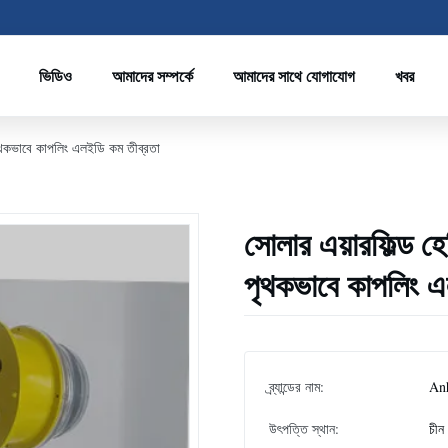
ভিডিও
আমাদের সম্পর্কে
আমাদের সাথে যোগাযোগ
খবর
 পৃথকভাবে কাপলিং এলইডি কম তীব্রতা
সোলার এয়ারফিল্ড হে
পৃথকভাবে কাপলিং এ
ব্র্যান্ডের নাম:
An
উৎপত্তি স্থান:
চীন