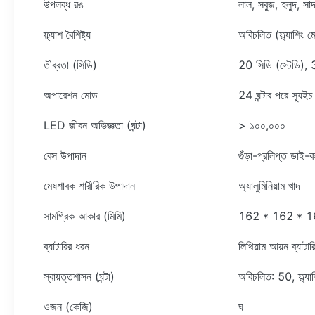
উপলব্ধ রঙ
লাল, সবুজ, হলুদ, সাদ
ফ্ল্যাশ বৈশিষ্ট্য
অবিচলিত (ফ্ল্যাশিং 
তীব্রতা (সিডি)
20 সিডি (স্টেডি), 3
অপারেশন মোড
24 ঘন্টার পরে স্যুই
LED জীবন অভিজ্ঞতা (ঘন্টা)
> ১০০,০০০
বেস উপাদান
গুঁড়া-প্রলিপ্ত ডাই-কা
মেষশাবক শারীরিক উপাদান
অ্যালুমিনিয়াম খাদ
সামগ্রিক আকার (মিমি)
162 * 162 * 
ব্যাটারির ধরন
লিথিয়াম আয়ন ব্যাটার
স্বায়ত্তশাসন (ঘন্টা)
অবিচলিত: 50, ফ্ল্য
ওজন (কেজি)
ঘ