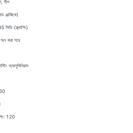
া, নীল
মোড alচ্ছিক)
5 সিডি (ফ্ল্যাশিং)
চ অন করা পরে
স্টিং অ্যালুমিনিয়াম
160
ি
াশিং: 120