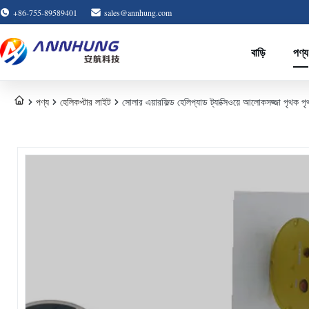
+86-755-89589401
sales@annhung.com
বাড়ি
পণ্য
পণ্য
হেলিকপ্টার লাইট
সোলার এয়ারফিল্ড হেলিপ্যাড ট্যাক্সিওয়ে আলোকসজ্জা পৃথক