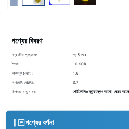
পণ্যের বিবরণ
পণ্য জীবন প্রত্যাশা:
গড় 5 বছর
শৈত্য:
10-90%
আউটপুট (ওয়াট):
1.8
অপারেটিং ভোল্টেজ:
3.7
পোর্টফোলিও ল্যান্ডস্কেপ আলো
ঘেরের আলো
বিশেষভাবে তুলে ধরা
,
পণ্যের বর্ণনা