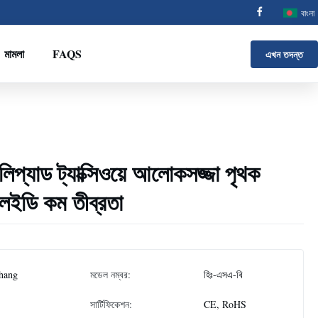
বাংলা
মামলা
FAQS
এখন তদন্ত
লিপ্যাড ট্যাক্সিওয়ে আলোকসজ্জা পৃথক
লইডি কম তীব্রতা
hang
মডেল নম্বর:
হিঃ-এসএ-বি
সার্টিফিকেশন:
CE, RoHS