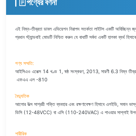
পণ্যের বর্ণনা
এই নিম্ন-তীব্রতা ডাবল এভিয়েশন নিরাপদ সতর্কতা লাইটস একটি অবিচ্ছিন্ন জ্ব
প্রধান স্ট্যান্ডবাই মোডটি নিশ্চিত করুন যে বাধাটি সর্বদা একটি হালকা ব্যর্থ 
পণ্য সম্মতি:
আইসিএও এনেক্স 14 খণ্ড 1, ষষ্ঠ সংস্করণ, 2013, সারণী 6.3 নিম্ন তীব
এফএএ এল -810
বৈদ্যুতিক
আলোর উত্স সাশ্রয়ী শক্তি ব্যবহার এবং রক্ষণাবেক্ষণ হিসাবে এলইডি, সমান
ডিসি (12-48VCC) বা এসি (110-240VAC) এ পাওয়ার সাপ্লাই উপলব্ধ।শক্
শারীরিক