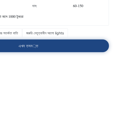
দাম:
60-150
তি মাসে 1000 টুকরো
ের সতর্কতা বাতি
জরুরি নেতৃত্বাধীন আলো lights
এ
খ
ন
ত
দ
ন
্
ত