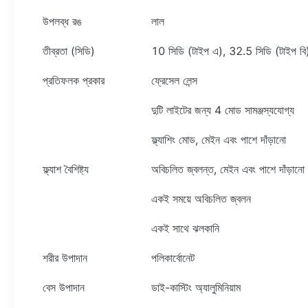
উপলব্ধ রঙ
লাল
তীব্রতা (সিডি)
10 সিডি (টাইপ এ), 32.5 সিডি (টাইপ বি),
প্রতিফলক প্রকার
ফ্রেসেল লেন্স
দুটি লাইটের জন্য 4 মোড সামঞ্জস্যযোগ্য
ফ্ল্যাশিং মোড, মেইন এবং পাশে দাঁড়ানো
ফ্ল্যাশ বৈশিষ্ট্য
অবিচলিত জ্বলন্ত, মেইন এবং পাশে দাঁড়ানো
একই সময়ে অবিচলিত জ্বলন
একই সাথে ঝলকানি
শরীর উপাদান
পলিকার্বোনেট
বেস উপাদান
ডাই-কাস্টিং অ্যালুমিনিয়াম