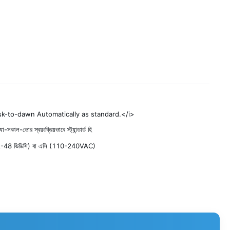
k-to-dawn Automatically as standard.</i>
-সকাল-ভোর স্বয়ংক্রিয়ভাবে স্ট্যান্ডার্ড হি
2-48 ভিডিসি) বা এসি (110-240VAC)