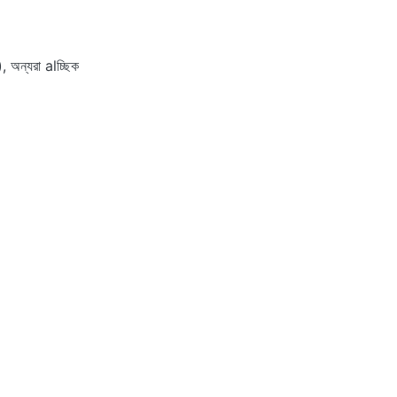
 অন্যরা alচ্ছিক