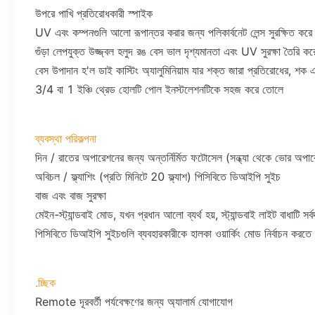
উপরে পাখি প্রতিরোধকারী স্পাইক
UV এবং কম্পনগুলি আলো রূপান্তর করার জন্য পলিকার্বনেট লেন্স সুরক্ষিত করে
গুঁড়া লেপযুক্ত উজ্জ্বল হলুদ রঙ বেস ভাল দৃশ্যমানতা এবং UV সুরক্ষা তৈরি কর
বেস উপাদান হ'ল ডাই কাস্টিং অ্যালুমিনিয়াম যার শক্ত জারা প্রতিরোধের, শক এব
3/4 বা 1 ইঞ্চি থ্রেড হোলটি পোল ইনস্টলেশনটিকে সহজ করে তোলে
ব্যবস্থা পরিকল্পনা
দিন / রাতের অপারেশনের জন্য অন্তর্নির্মিত ফটোসেল (সন্ধ্যা থেকে ভোর অপা
অবিচল / ফ্ল্যাশিং (প্রতি মিনিটে 20 ফ্ল্যাশ) পিসিবিতে ডিআইপি সুইচ
বাজ এবং বাজ সুরক্ষা
মেইন-স্ট্যান্ডবাই মোড, যখন প্রধান আলো ব্যর্থ হয়, স্ট্যান্ডবাই লাইট বাধাটি সর
পিসিবিতে ডিআইপি সুইচগুলি ব্যবহারকারীকে হালকা ওয়ার্কিং মোড নির্বাচন করতে 
.চ্ছিক
Remote দূরবর্তী পর্যবেক্ষণের জন্য অ্যালার্ম যোগাযোগ