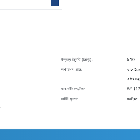
উল্লম্ব বিচ্যুতি (ডিগ্রি):
≥10
অপারেশন মোড:
<i>Dus
<b>সন্ধ্যা
অপারেটিং ভোল্টেজ:
ডিসি (1
সার্কিট সুরক্ষা:
সমন্বিত
ি