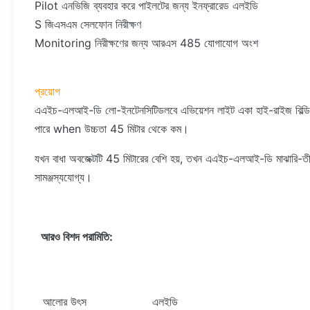
Pilot এনভিজি ব্যবহার করে পাইলটের জন্য ইনফ্রারেড এলইডি
S জিএসএম সেলফোন নিরীক্ষণ
Monitoring নিরীক্ষণের জন্য আরএস 485 যোগাযোগ অংশ
প্রয়োগ
এএইচ-এলআই-ডি লো-ইনটেনসিটিডলবে এভিয়েশন লাইট একা হাই-রাইজ বিল্ডিং, হাই
পারে when উচ্চতা 45 মিটার থেকে কম।
যখন বাধা অবজেক্টটি 45 মিটারের বেশি হয়, তখন এএইচ-এলআই-ডি মাঝারি-তীব্রতা
সামঞ্জস্যযোগ্য।
আরও বিশদ পরামিতি:
আলোর উৎস
এলইডি