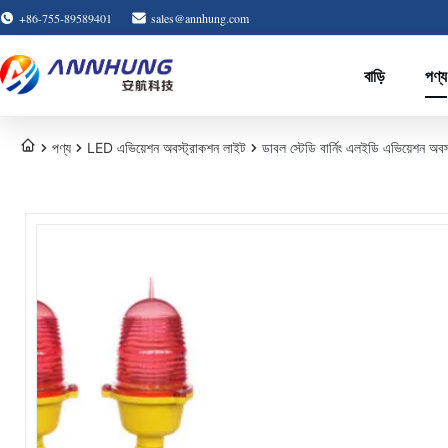
+86-755-89589401
sales@annhung.com
বাড়ি
পণ্য
পণ্য
LED এভিয়েশন অবস্ট্রাকশন লাইট
ডাবল স্টেডি বার্নিং এলইডি এভিয়েশন