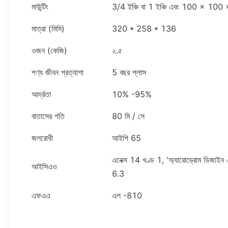
মাউন্টিং
3/4 ইঞ্চি বা 1 ইঞ্চি এবং 100 × 100
মাত্রা (মিমি)
320 * 258 * 136
ওজন (কেজি)
২.৫
পণ্য জীবন প্রত্যাশা
5 বছর প্লাস
আর্দ্রতা
10% -95%
বাতাসের গতি
80 মি / সে
জলরোধী
আইপি 65
এনেক্স 14 খণ্ড 1, 'অ্যারোড্রোম ডিজাইন
আইসিএও
6.3
এফএএ
এল -810