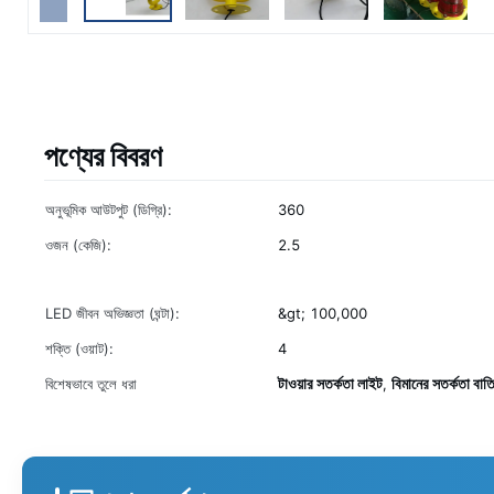
পণ্যের বিবরণ
অনুভূমিক আউটপুট (ডিগ্রি):
360
ওজন (কেজি):
2.5
LED জীবন অভিজ্ঞতা (ঘন্টা):
&gt; 100,000
শক্তি (ওয়াট):
4
টাওয়ার সতর্কতা লাইট
বিমানের সতর্কতা বাত
বিশেষভাবে তুলে ধরা
,