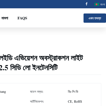
বাংলা
মামলা
FAQS
এখন তদন্ত
ং এলইডি এভিয়েশন অবস্ট্রাকশন লাইট
5 সিডি লো ইনটেনসিটি
hang
মডেল নম্বর:
হিঃ-লি-ডি
সার্টিফিকেশন:
CE, RoHS