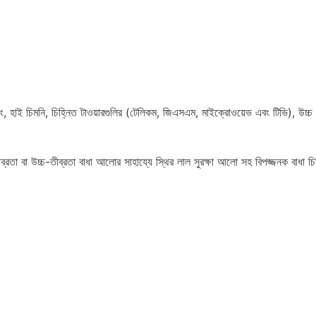
 চিমনি, চিহ্নিত টাওয়ারগুলির (টেলিকম, জিএসএম, মাইক্রোওয়েভ এবং টিভি), উচ্চ মের
 বা উচ্চ-তীব্রতা বাধা আলোর সাহায্যে স্থির লাল সুরক্ষা আলো সহ বিপজ্জনক বাধা চিহ্ন