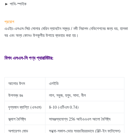
►
পাখি-স্পাইক
প্রয়োগ
এএইচ-এলএস-সি0 সোলার মেরিন ল্যানটেন সমুদ্র / নদী নিরাপদ নেভিগেশনের জন্য বয়, হালকা
ঘর এবং অন্য কোনও উপকূলীয় উপায়ে ব্যবহার করা হয়।
বিশদ এলএস-সি পণ্য প্যারামিটার:
আলোর উৎস
এলইডি
উপলব্ধ রঙ
লাল, সবুজ, হলুদ, সাদা, নীল
দৃশ্যমান ব্যাপ্তি (এনএম)
8-10 (এটিএম 0.74)
ফ্ল্যাশ বৈশিষ্ট্য
সামঞ্জস্যযোগ্য 256 আইএএএল আলো বৈশিষ্ট্য
অপারেশন মোড
সন্ধ্যা-সকাল-ভোর স্বয়ংক্রিয়ভাবে (বিল্ট-ইন ফটোসেল)