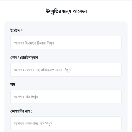
উদ্ধৃতির জন্য আবেদন
ইমেইল
*
ফোন / হোয়াটসঅ্যাপ
নাম
কোমপানির নাম :