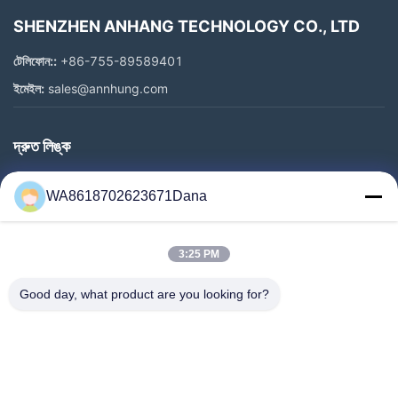
SHENZHEN ANHANG TECHNOLOGY CO., LTD
টেলিফোন::
+86-755-89589401
ইমেইল:
sales@annhung.com
দ্রুত লিঙ্ক
বাড়ি
WA8618702623671Dana
পণ্য
ভিডিও
3:25 PM
আমাদের সম্পর্কে
কারখানা ভ্রমণ
Good day, what product are you looking for?
মান নিয়ন্ত্রণ
আমাদের সাথে যোগাযোগ
খবর