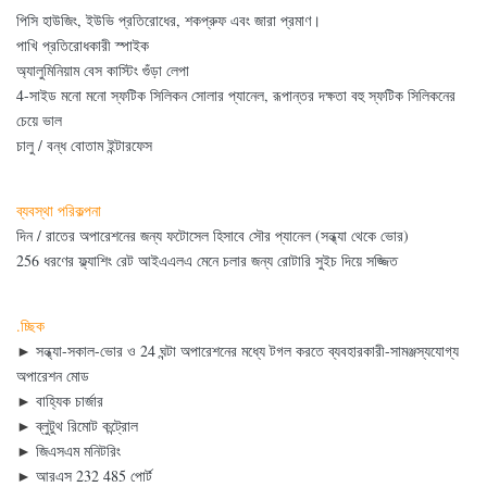
পিসি হাউজিং, ইউভি প্রতিরোধের, শকপ্রুফ এবং জারা প্রমাণ।
পাখি প্রতিরোধকারী স্পাইক
অ্যালুমিনিয়াম বেস কাস্টিং গুঁড়া লেপা
4-সাইড মনো মনো স্ফটিক সিলিকন সোলার প্যানেল, রূপান্তর দক্ষতা বহু স্ফটিক সিলিকনের
চেয়ে ভাল
চালু / বন্ধ বোতাম ইন্টারফেস
ব্যবস্থা পরিকল্পনা
দিন / রাতের অপারেশনের জন্য ফটোসেল হিসাবে সৌর প্যানেল (সন্ধ্যা থেকে ভোর)
256 ধরণের ফ্ল্যাশিং রেট আইএএলএ মেনে চলার জন্য রোটারি সুইচ দিয়ে সজ্জিত
.চ্ছিক
►
সন্ধ্যা-সকাল-ভোর ও 24 ঘন্টা অপারেশনের মধ্যে টগল করতে ব্যবহারকারী-সামঞ্জস্যযোগ্য
অপারেশন মোড
►
বাহ্যিক চার্জার
►
ব্লুটুথ রিমোট কন্ট্রোল
►
জিএসএম মনিটরিং
►
আরএস 232 485 পোর্ট