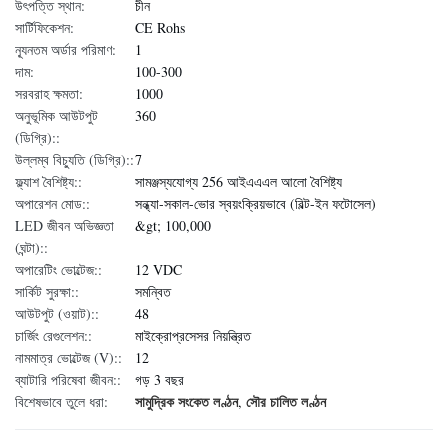
উৎপত্তি স্থান:
চীন
সার্টিফিকেশন:
CE Rohs
ন্যূনতম অর্ডার পরিমাণ:
1
দাম:
100-300
সরবরাহ ক্ষমতা:
1000
অনুভূমিক আউটপুট
360
(ডিগ্রি)::
উল্লম্ব বিচ্যুতি (ডিগ্রি)::
7
ফ্ল্যাশ বৈশিষ্ট্য::
সামঞ্জস্যযোগ্য 256 আইএএএল আলো বৈশিষ্ট্য
অপারেশন মোড::
সন্ধ্যা-সকাল-ভোর স্বয়ংক্রিয়ভাবে (বিল্ট-ইন ফটোসেল)
LED জীবন অভিজ্ঞতা
&gt; 100,000
(ঘন্টা)::
অপারেটিং ভোল্টেজ::
12 VDC
সার্কিট সুরক্ষা::
সমন্বিত
আউটপুট (ওয়াট)::
48
চার্জিং রেগুলেশন::
মাইক্রোপ্রসেসর নিয়ন্ত্রিত
নামমাত্র ভোল্টেজ (V)::
12
ব্যাটারি পরিষেবা জীবন::
গড় 3 বছর
সামুদ্রিক সংকেত লণ্ঠন
সৌর চালিত লণ্ঠন
বিশেষভাবে তুলে ধরা:
,