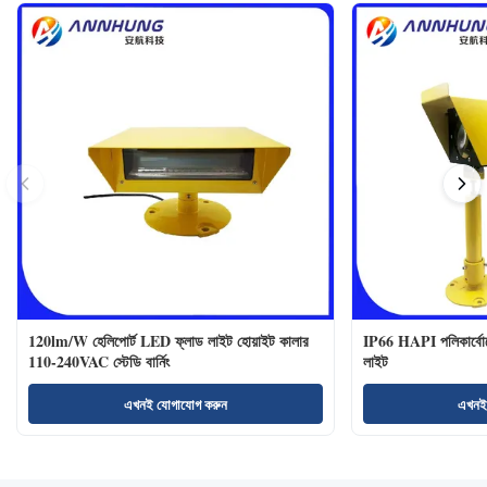
120lm/W হেলিপোর্ট LED ফ্লাড লাইট হোয়াইট কালার
IP66 HAPI পলিকার্বোনে
110-240VAC স্টেডি বার্নিং
লাইট
এখনই যোগাযোগ করুন
এখনই