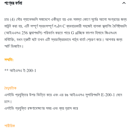
পণ্যের বর্ণনা
চার (4) সৌর প্যানেলগুলি সমাবেশে একীভূত হয় এবং সমস্ত কোণে সূর্যের আলো সংগ্রহের জন্য
মাউন্ট করা হয়, এটি সম্পূর্ণ স্বয়ংসম্পূর্ণ লণ্ঠন C ব্যবহারকারী সহজেই হালকা ফ্ল্যাশিং বৈশিষ্ট্যগুলি
(আইএএলএ 256 ফ্ল্যাশগুলি) পরিবর্তন করতে পারে G alচ্ছিক ফাংশন হিসাবে জিএসএম
মনিটরিং, যখন ত্রুটি ঘটে তখন এটি স্বয়ংক্রিয়ভাবে পাঠ্য বার্তা প্রেরণ করে। আপনার জন্য
স্মার্ট ডিজাইন।
সম্মতি:
** আইএলএ ই-200-1
বৈদ্যুতিক
এলইডি প্রযুক্তির উপর ভিত্তি করে এবং এর রঙ আইএএলএ সুপারিশগুলি E-200-1 মেনে
চলে।
এলইডি প্রযুক্তি রক্ষণাবেক্ষণের সময় এবং ব্যয় হ্রাস করে
শারীরিক