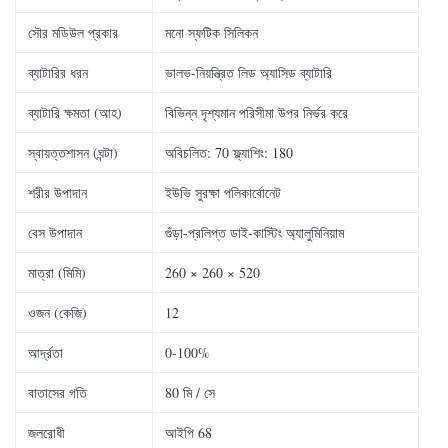
সৌর মডিউল প্রকার
মনো স্ফটিক সিলিকন
ব্যাটারির ধরন
ভালভ-নিয়ন্ত্রিত লিড অ্যাসিড ব্যাটারি
ব্যাটারি ক্ষমতা (আহ)
বিভিন্ন দৃশ্যমান পরিসীমা উপর নির্ভর করে
স্বায়ত্তশাসন (ঘন্টা)
অবিচলিত: 70 ফ্ল্যাশিং: 180
শরীর উপাদান
ইউভি সুরক্ষা পলিকার্বোনেট
বেস উপাদান
গুঁড়া-প্রলিপ্ত ডাই-কাস্টিং অ্যালুমিনিয়াম
মাত্রা (মিমি)
260 × 260 × 520
ওজন (কেজি)
12
আর্দ্রতা
0-100%
বাতাসের গতি
80 মি / সে
জলরোধী
আইপি 68