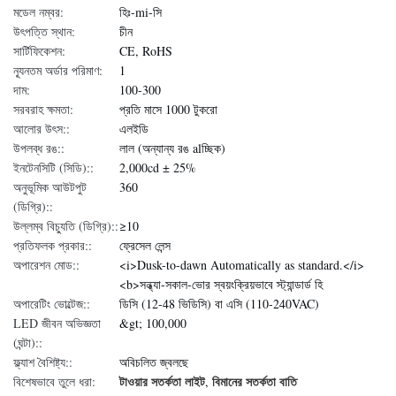
মডেল নম্বর:
হিঃ-mi-সি
উৎপত্তি স্থান:
চীন
সার্টিফিকেশন:
CE, RoHS
ন্যূনতম অর্ডার পরিমাণ:
1
দাম:
100-300
সরবরাহ ক্ষমতা:
প্রতি মাসে 1000 টুকরো
আলোর উৎস::
এলইডি
উপলব্ধ রঙ::
লাল (অন্যান্য রঙ alচ্ছিক)
ইনটেনসিটি (সিডি)::
2,000cd ± 25%
অনুভূমিক আউটপুট
360
(ডিগ্রি)::
উল্লম্ব বিচ্যুতি (ডিগ্রি)::
≥10
প্রতিফলক প্রকার::
ফ্রেসেল লেন্স
অপারেশন মোড::
<i>Dusk-to-dawn Automatically as standard.</i>
<b>সন্ধ্যা-সকাল-ভোর স্বয়ংক্রিয়ভাবে স্ট্যান্ডার্ড হি
অপারেটিং ভোল্টেজ::
ডিসি (12-48 ভিডিসি) বা এসি (110-240VAC)
LED জীবন অভিজ্ঞতা
&gt; 100,000
(ঘন্টা)::
ফ্ল্যাশ বৈশিষ্ট্য::
অবিচলিত জ্বলছে
টাওয়ার সতর্কতা লাইট
বিমানের সতর্কতা বাতি
বিশেষভাবে তুলে ধরা:
,