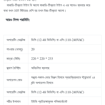
মাঝারি-তীব্রতা টাইপ বি আলো মাঝারি-তীব্রতা টাইপ এ এর ​​সাথেও ব্যবহার করে
বাধা যখন 105 মিটারের বেশি হয় তখন উচ্চ-তীব্রতা আলো।
আরও বিশদ পরামিতি:
অপারেটিং ভোল্টেজ
ডিসি (12-48 ভিডিসি) বা এসি (110-240VAC)
পাওয়ার (ডাব্লু)
20
মাত্রা (মিমি)
220 * 220 * 233
ফ্ল্যাশ বৈশিষ্ট্য
অবিচলিত জ্বলছে
সন্ধ্যা-সকাল-ভোর বিকল্প হিসাবে স্বয়ংক্রিয়ভাবে স্ট্যান্ডার্ড ২৪
অপারেশন মোড
ঘন্টা অপারেশন হিসাবে
অপারেটিং ভোল্টেজ
ডিসি (12-48 ভিডিসি) বা এসি (110-240VAC)
শরীর উপাদান
ইউভি প্রতিরক্ষামূলক পলিকার্বোনেট