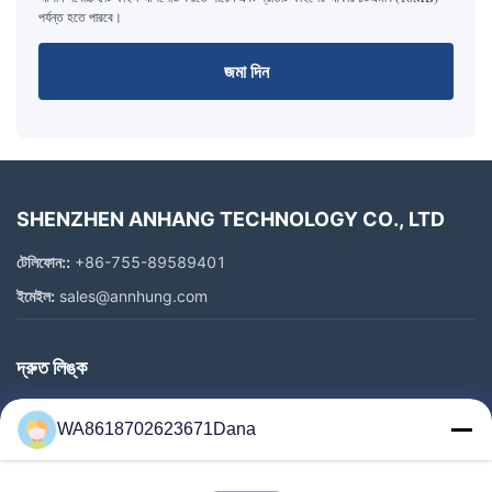
পর্যন্ত হতে পারবে।
জমা দিন
SHENZHEN ANHANG TECHNOLOGY CO., LTD
টেলিফোন::
+86-755-89589401
ইমেইল:
sales@annhung.com
দ্রুত লিঙ্ক
বাড়ি
WA8618702623671Dana
পণ্য
ভিডিও