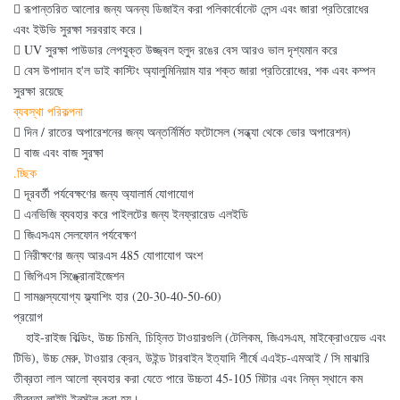

রূপান্তরিত আলোর জন্য অনন্য ডিজাইন করা পলিকার্বোনেট লেন্স এবং জারা প্রতিরোধের
এবং ইউভি সুরক্ষা সরবরাহ করে।

UV সুরক্ষা পাউডার লেপযুক্ত উজ্জ্বল হলুদ রঙের বেস আরও ভাল দৃশ্যমান করে

বেস উপাদান হ'ল ডাই কাস্টিং অ্যালুমিনিয়াম যার শক্ত জারা প্রতিরোধের, শক এবং কম্পন
সুরক্ষা রয়েছে
ব্যবস্থা পরিকল্পনা

দিন / রাতের অপারেশনের জন্য অন্তর্নির্মিত ফটোসেল (সন্ধ্যা থেকে ভোর অপারেশন)

বাজ এবং বাজ সুরক্ষা
.চ্ছিক

দূরবর্তী পর্যবেক্ষণের জন্য অ্যালার্ম যোগাযোগ

এনভিজি ব্যবহার করে পাইলটের জন্য ইনফ্রারেড এলইডি

জিএসএম সেলফোন পর্যবেক্ষণ

নিরীক্ষণের জন্য আরএস 485 যোগাযোগ অংশ

জিপিএস সিঙ্ক্রোনাইজেশন

সামঞ্জস্যযোগ্য ফ্ল্যাশিং হার (20-30-40-50-60)
প্রয়োগ
হাই-রাইজ বিল্ডিং, উচ্চ চিমনি, চিহ্নিত টাওয়ারগুলি (টেলিকম, জিএসএম, মাইক্রোওয়েভ এবং
টিভি), উচ্চ মেরু, টাওয়ার ক্রেন, উইন্ড টারবাইন ইত্যাদি শীর্ষে এএইচ-এমআই / সি মাঝারি
তীব্রতা লাল আলো ব্যবহার করা যেতে পারে উচ্চতা 45-105 মিটার এবং নিম্ন স্থানে কম
তীব্রতা লাইট ইনস্টল করা হয়।