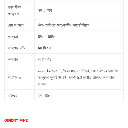
পণ্য জীবন
গড় 5 বছর
প্রত্যাশা
বেস উপাদান
গুঁড়া-প্রলিপ্ত ডাই-কাস্টিং অ্যালুমিনিয়াম
আর্দ্রতা
0% -100%
বাতাসের গতি
80 মি / সে
জলরোধী
আইপি 67
এনেক্স 14 খণ্ড 1, 'অ্যারোড্রোম ডিজাইন এবং অপারেশনস' ষষ্ঠ
আইসিএও
সংস্করণ জুলাই 2013, সারণী 6.3 মাঝারি-তীব্রতা লাল বাধা
হালকা
এফএএ
এল -864
যোগাযোগ করুন: