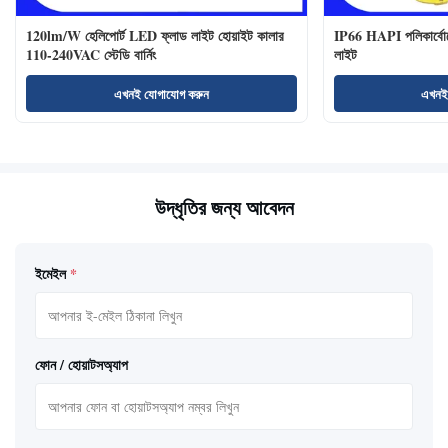
120lm/W হেলিপোর্ট LED ফ্লাড লাইট হোয়াইট কালার
IP66 HAPI পলিকার্বোনে
110-240VAC স্টেডি বার্নিং
লাইট
এখনই যোগাযোগ করুন
এখনই
উদ্ধৃতির জন্য আবেদন
ইমেইল
*
ফোন / হোয়াটসঅ্যাপ