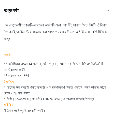
পণ্যের বর্ণনা
এই নেতৃত্বাধীন মাঝারি-ঘনত্বের আলোটি একা একা উঁচু দালান, উচ্চ চিমনি, টেলিকম
টাওয়ার ইত্যাদির শীর্ষে ব্যবহার করা যেতে পারে যার উচ্চতা 45 মি এবং 105 মিটারের
মধ্যে।
সম্মতি
** আইসিএও এনেক্স 14 খণ্ড 1, ষষ্ঠ সংস্করণ, 2013, সারণী 6.3 মিডিয়াম ইনটেনসিটি
অবস্ট্রাকশন লাইট
** এফএএ এল -864
বৈদ্যুতিক
*
আলোর উত্স সাশ্রয়ী শক্তি ব্যবহার এবং রক্ষণাবেক্ষণ হিসাবে এলইডি, সমান ভাস্বর আলো
থেকে 95% কম শক্তি
*
ডিসি (12-48VDC) বা এসি (110-240VAC) এ পাওয়ার সাপ্লাই উপলব্ধ
শারীরিক

উপরে পাখি প্রতিরোধকারী স্পাইক