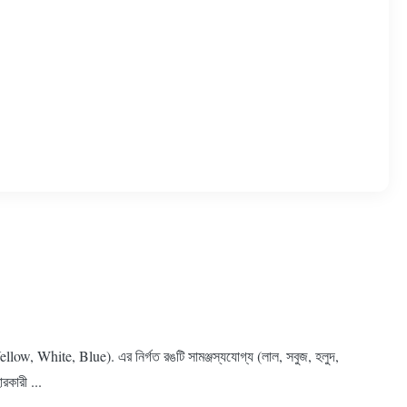
llow, White, Blue). এর নির্গত রঙটি সামঞ্জস্যযোগ্য (লাল, সবুজ, হলুদ,
কারী ...