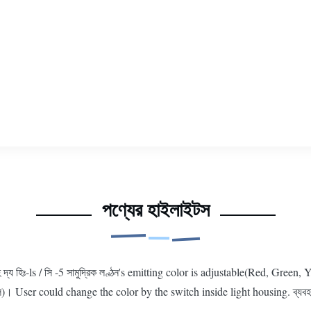
পণ্যের হাইলাইটস
্য হিঃ-ls / সি -5 সামুদ্রিক লণ্ঠন's emitting color is adjustable(Red, Green, Ye
ীল)। User could change the color by the switch inside light housing. ব্যবহার