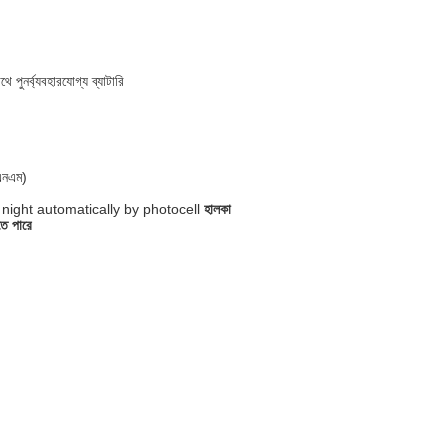
পুনর্ব্যবহারযোগ্য ব্যাটারি
এনএম)
 night automatically by photocell
হালকা
তে পারে