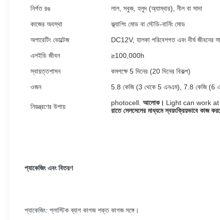
নির্গত রঙ
লাল, সবুজ, হলুদ (অ্যাম্বার), নীল বা সাদা
কাজের অবস্থা
ফ্ল্যাশিং মোড বা স্টেডি-বার্নিং মোড
অপারেটিং ভোল্টেজ
DC12V, হালকা পরিবেশগত এবং দীর্ঘ জীবনের সাথে 
এলইডি জীবন
≥100,000h
স্বায়ত্তশাসন
কমপক্ষে 5 দিনের (20 দিনের বিকল্প)
ওজন
5.8 কেজি (3 থেকে 5 এনএম), 7.8 কেজি (6 
photocell.
আলোক।
Light can work at
নিয়ন্ত্রণের উপায়
রাতে সেলসেলের মাধ্যমে স্বয়ংক্রিয়ভাবে কাজ কর
প্যাকেজিং এবং বিতরণ
প্যাকেজিং: প্লাস্টিক ব্যাগ কাগজ শক্ত কাগজ সঙ্গে।