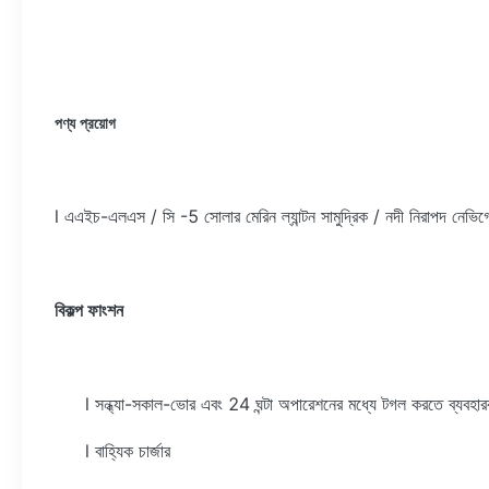
পণ্য প্রয়োগ
l এএইচ-এলএস / সি -5 সোলার মেরিন ল্যান্টন সামুদ্রিক / নদী নিরাপদ নেভি
বিকল্প ফাংশন
l সন্ধ্যা-সকাল-ভোর এবং 24 ঘন্টা অপারেশনের মধ্যে টগল করতে ব্যবহা
l বাহ্যিক চার্জার