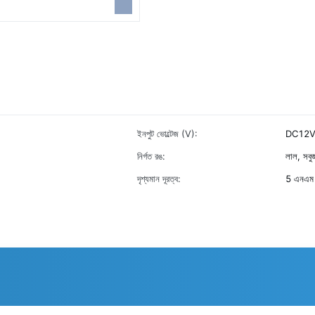
ইনপুট ভোল্টেজ (V):
DC12V, পু
নির্গত রঙ:
লাল, সবুজ
দৃশ্যমান দূরত্ব:
5 এনএম 