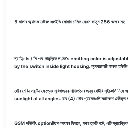
5 কালার অ্যাডজাস্টেবল এলইডি সোলার চালিত মেরিন ফানুস 256 অক্ষর সহ
দ্য
হিঃ-ls / সি -5
সামুদ্রিক লণ্ঠন
'
s emitting color is adjusta
by the switch inside light housing.
ব্যবহারকারী হালকা হাউজি
সৌর মেরিন ল্যান্টন
ক্ষেত্রের সুবিধাজনক পরিবর্তনের জন্য রোটারি সুইচগুলি নিয়ে
sunlight at all angles.
চার (4) সৌর প্যানেলগুলি সমাবেশে একীভূত হয
GSM মনিটরিং optionচ্ছিক ফাংশন হিসাবে, যখন ত্রুটি ঘটে, এটি স্বয়ংক্রিয়ভা