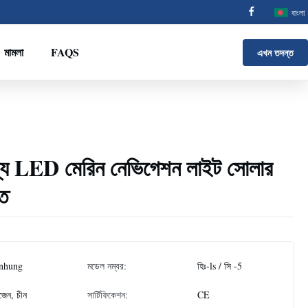
বাংলা
মামলা
FAQS
এখন তদন্ত
োগ্য LED মেরিন নেভিগেশন লাইট সোলার
ত
nhung
মডেল নম্বর:
হিঃ-ls / সি -5
জেন, চীন
সার্টিফিকেশন:
CE