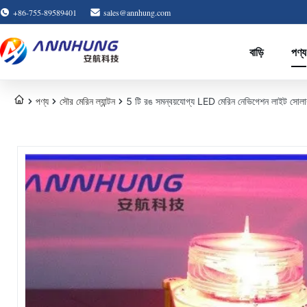
+86-755-89589401
sales@annhung.com
বাড়ি
পণ্য
পণ্য
সৌর মেরিন ল্যান্টন
5 টি রঙ সমন্বয়যোগ্য LED মেরিন নেভিগেশন লাইট সোল