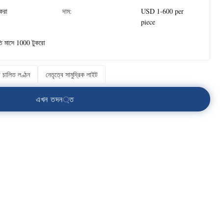
ুকরা
দাম:
USD 1-600 per
piece
তি মাসে 1000 টুকরো
 চালিত লণ্ঠন
নেতৃত্বে সামুদ্রিক লাইট
এ
খ
ন
ত
দ
ন
্
ত