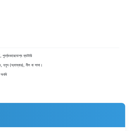
নর্ব্যবহারযোগ্য ব্যাটারি
, হলুদ (অ্যাম্বার), নীল বা সাদা।
অবধি