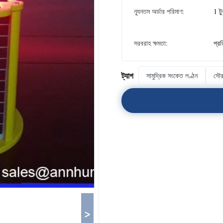
ন্যূনতম অর্ডার পরিমাণ:
1 ট
সরবরাহ ক্ষমতা:
প্র
ট্যাগ
সামুদ্রিক সংকেত লণ্ঠন
সৌর
>