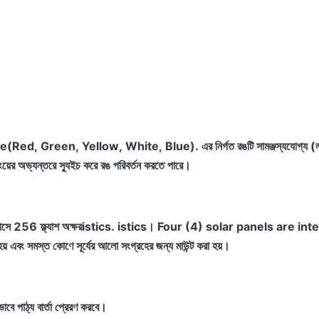
ble(Red, Green, Yellow, White, Blue).
এর নির্গত রঙটি সামঞ্জস্যযোগ্য 
ংয়ের অভ্যন্তরে স্যুইচ করে রঙ পরিবর্তন করতে পারে।
 আসে
256
ফ্ল্যাশ অক্ষর
istics.
istics।
Four (4) solar panels are in
় এবং সমস্ত কোণে সূর্যের আলো সংগ্রহের জন্য মাউন্ট করা হয়।
বে পাঠ্য বার্তা প্রেরণ করবে।