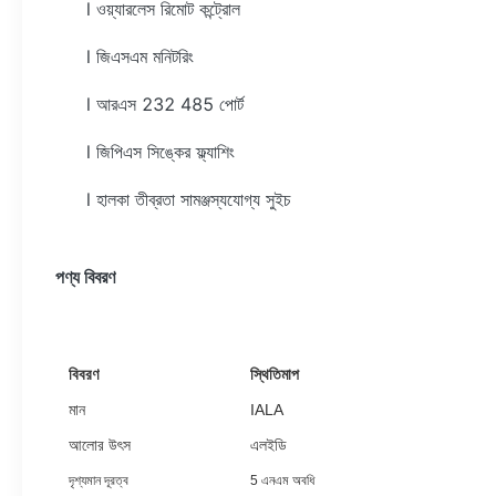
l ওয়্যারলেস রিমোট কন্ট্রোল
l জিএসএম মনিটরিং
l আরএস 232 485 পোর্ট
l জিপিএস সিঙ্কের ফ্ল্যাশিং
l হালকা তীব্রতা সামঞ্জস্যযোগ্য সুইচ
পণ্য বিবরণ
বিবরণ
স্থিতিমাপ
মান
IALA
আলোর উৎস
এলইডি
দৃশ্যমান দূরত্ব
5 এনএম অবধি