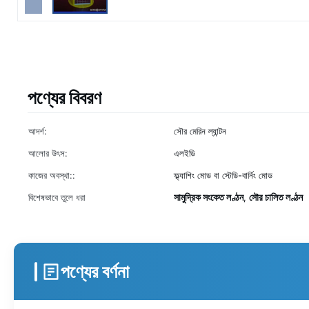
পণ্যের বিবরণ
আদর্শ:
সৌর মেরিন ল্যান্টন
আলোর উৎস:
এলইডি
কাজের অবস্থা::
ফ্ল্যাশিং মোড বা স্টেডি-বার্নিং মোড
সামুদ্রিক সংকেত লণ্ঠন
সৌর চালিত লণ্ঠন
বিশেষভাবে তুলে ধরা
,
পণ্যের বর্ণনা