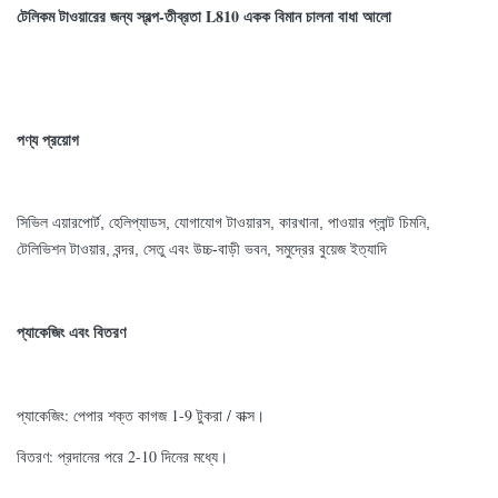
টেলিকম টাওয়ারের জন্য স্বল্প-তীব্রতা L810 একক বিমান চালনা বাধা আলো
পণ্য প্রয়োগ
সিভিল এয়ারপোর্ট, হেলিপ্যাডস, যোগাযোগ টাওয়ারস, কারখানা, পাওয়ার প্লান্ট চিমনি,
টেলিভিশন টাওয়ার, বন্দর, সেতু এবং উচ্চ-বাড়ী ভবন, সমুদ্রের বুয়েজ ইত্যাদি
প্যাকেজিং এবং বিতরণ
প্যাকেজিং: পেপার শক্ত কাগজ 1-9 টুকরা / বাক্স।
বিতরণ: প্রদানের পরে 2-10 দিনের মধ্যে।