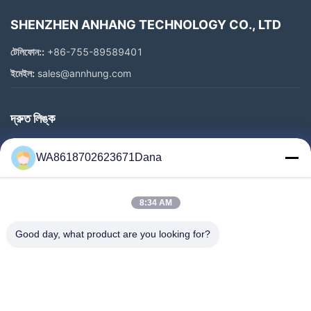
SHENZHEN ANHANG TECHNOLOGY CO., LTD
টেলিফোন::
+86-755-89589401
ইমেইল:
sales@annhung.com
দ্রুত লিঙ্ক
বাড়ি
WA8618702623671Dana
পণ্য
ভিডিও
8:34 AM
আমাদের সম্পর্কে
কারখানা ভ্রমণ
Good day, what product are you looking for?
মান নিয়ন্ত্রণ
আমাদের সাথে যোগাযোগ
খবর