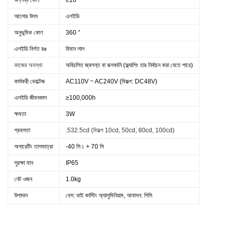
উল্লম্ব কোণ
≥10 °
আলোর উৎস
এলইডি
অনুভূমিক কোণ
360 °
এলইডি নির্গত রঙ
বিমান লাল
কাজের অবস্থা
অবিচলিত জ্বলন্ত বা ঝলকানি (ফ্ল্যাশিং হার নির্বাচন করা যেতে পারে)
কার্যকরী ভোল্টেজ
AC110V ~ AC240V (বিকল্প: DC48V)
এলইডি জীবনকাল
≥100,000h
ক্ষমতা
3W
প্রবলতা
.532.5cd (বিকল্প 10cd, 50cd, 80cd, 100cd)
অপারেটিং তাপমাত্রা
-40 সি। + 70 সি
সুরক্ষা মান
IP65
নেট ওজন
1.0kg
উপাদান
বেস: ডাই কাস্টিং অ্যালুমিনিয়াম, আবাসন: পিসি