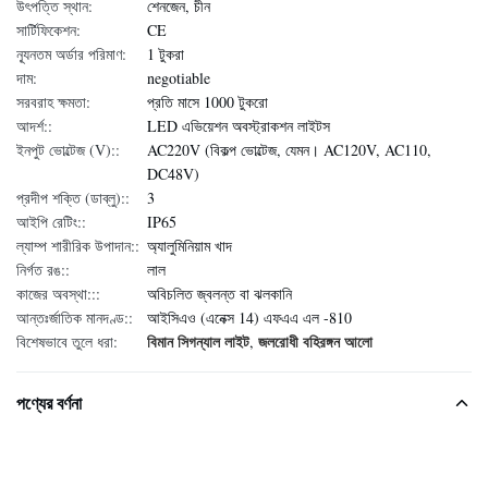
উৎপত্তি স্থান:
শেনজেন, চীন
সার্টিফিকেশন:
CE
ন্যূনতম অর্ডার পরিমাণ:
1 টুকরা
দাম:
negotiable
সরবরাহ ক্ষমতা:
প্রতি মাসে 1000 টুকরো
আদর্শ::
LED এভিয়েশন অবস্ট্রাকশন লাইটস
ইনপুট ভোল্টেজ (V)::
AC220V (বিকল্প ভোল্টেজ, যেমন। AC120V, AC110,
DC48V)
প্রদীপ শক্তি (ডাব্লু)::
3
আইপি রেটিং::
IP65
ল্যাম্প শারীরিক উপাদান::
অ্যালুমিনিয়াম খাদ
নির্গত রঙ::
লাল
কাজের অবস্থা:::
অবিচলিত জ্বলন্ত বা ঝলকানি
আন্তঃর্জাতিক মানদণ্ড::
আইসিএও (এনেক্স 14) এফএএ এল -810
বিমান সিগন্যাল লাইট
জলরোধী বহিরঙ্গন আলো
বিশেষভাবে তুলে ধরা:
,
পণ্যের বর্ণনা