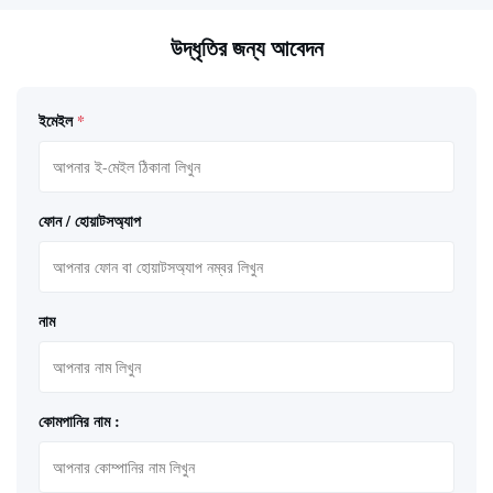
উদ্ধৃতির জন্য আবেদন
ইমেইল
*
ফোন / হোয়াটসঅ্যাপ
নাম
কোমপানির নাম :