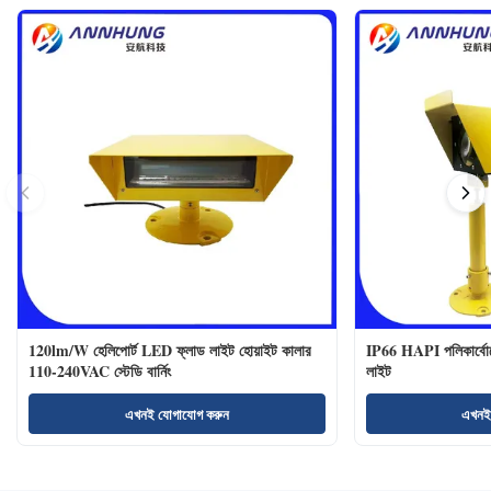
120lm/W হেলিপোর্ট LED ফ্লাড লাইট হোয়াইট কালার
IP66 HAPI পলিকার্বোনে
110-240VAC স্টেডি বার্নিং
লাইট
এখনই যোগাযোগ করুন
এখনই