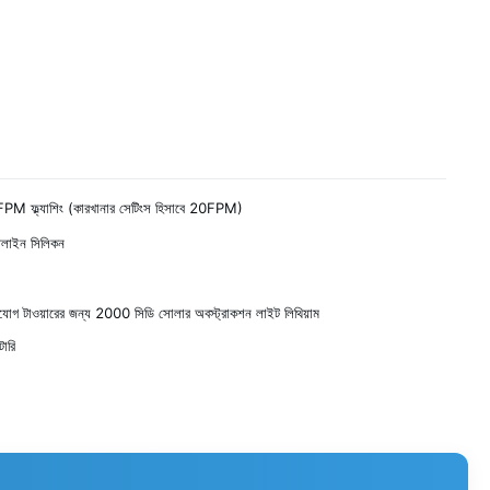
M ফ্ল্যাশিং (কারখানার সেটিংস হিসাবে 20FPM)
্টলাইন সিলিকন
যোগ টাওয়ারের জন্য 2000 সিডি সোলার অবস্ট্রাকশন লাইট লিথিয়াম
টারি