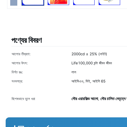
পণ্যের বিবরণ
আলোর তীব্রতা:
2000cd ± 25% (নাইট)
আলোর উৎস:
Life100,000 ঘন্টা জীবন জীবন
নির্গত রঙ:
লাল
সনদপত্র:
আইসিএও, সিই, আইপি 65
সৌর এয়ারফিল্ড আলো
সৌর চালিত নেতৃত্বে ফ
বিশেষভাবে তুলে ধরা
,