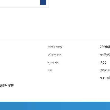
কাজের অবস্থা:
20-60FP
সৌর প্যানেল:
মনোক্রিস
সুরক্ষা মান:
IP65
নাম:
টেলিযোগা
আয়ন ব্যা
্ল্যাশিং লাইট