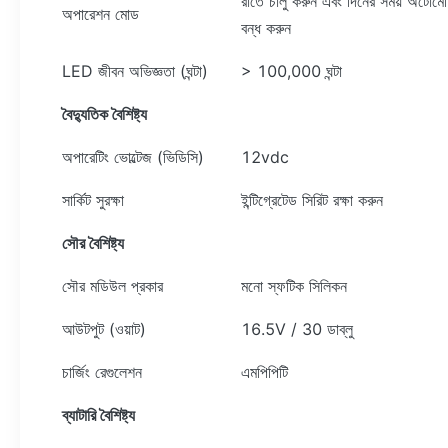
রাতে চালু করুন এবং দিনের সময় অটোমে
অপারেশন মোড
বন্ধ করুন
LED জীবন অভিজ্ঞতা (ঘন্টা)
> 100,000 ঘন্টা
বৈদ্যুতিক বৈশিষ্ট্য
অপারেটিং ভোল্টেজ (ভিডিসি)
12vdc
সার্কিট সুরক্ষা
ইন্টিগ্রেটেড সিরিট রক্ষা করুন
সৌর
বৈশিষ্ট্য
সৌর মডিউল প্রকার
মনো স্ফটিক সিলিকন
আউটপুট (ওয়াট)
16.5V / 30 ডাব্লু
চার্জিং রেগুলেশন
এমপিপিটি
ব্যাটারি বৈশিষ্ট্য