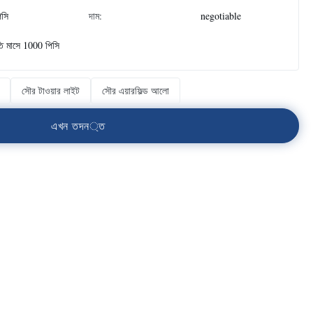
িসি
দাম:
negotiable
তি মাসে 1000 পিসি
সৌর টাওয়ার লাইট
সৌর এয়ারফিল্ড আলো
এ
খ
ন
ত
দ
ন
্
ত