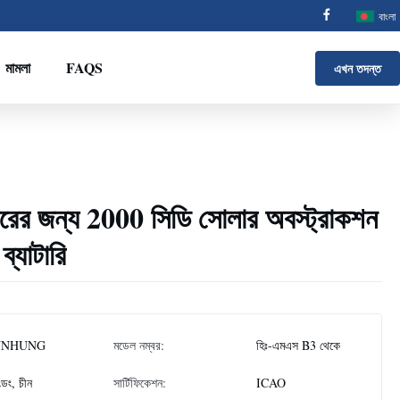
বাংলা
মামলা
FAQS
এখন তদন্ত
ারের জন্য 2000 সিডি সোলার অবস্ট্রাকশন
ব্যাটারি
NNHUNG
মডেল নম্বর:
হিঃ-এমএস B3 থেকে
াংডং, চীন
সার্টিফিকেশন:
ICAO