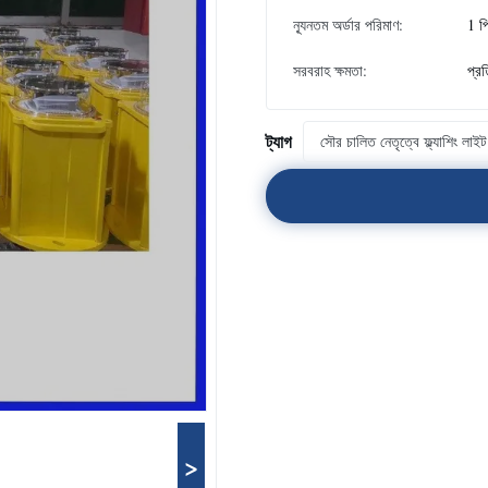
ন্যূনতম অর্ডার পরিমাণ:
1 প
সরবরাহ ক্ষমতা:
প্র
ট্যাগ
সৌর চালিত নেতৃত্বে ফ্ল্যাশিং লাইট
>