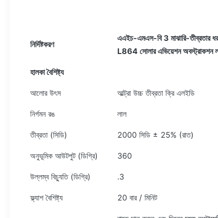
এএইচ-
এমএস-বি 3 মাঝারি-তীব্রতার ধর
নির্দিষ্টকরণ
L864 সোলার এভিয়েশন অবস্ট্রাকশন 
হালকা বৈশিষ্ট্য
আলোর উৎস
আল্ট্রা উচ্চ তীব্রতা ক্রি এলইডি
নির্গমন রঙ
লাল
তীব্রতা (সিডি)
2000 সিডি ± 25% (রাত)
অনুভূমিক আউটপুট (ডিগ্রি)
360
উল্লম্ব বিচ্যুতি (ডিগ্রি)
.3
ফ্ল্যাশ বৈশিষ্ট্য
20 বার / মিনিট