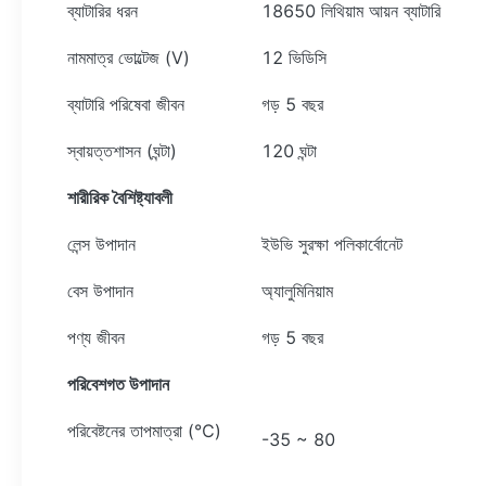
ব্যাটারির ধরন
18650 লিথিয়াম আয়ন ব্যাটারি
নামমাত্র ভোল্টেজ (V)
12 ভিডিসি
ব্যাটারি পরিষেবা জীবন
গড় 5 বছর
স্বায়ত্তশাসন (ঘন্টা)
120 ঘন্টা
শারীরিক বৈশিষ্ট্যাবলী
লেন্স উপাদান
ইউভি সুরক্ষা পলিকার্বোনেট
বেস উপাদান
অ্যালুমিনিয়াম
পণ্য জীবন
গড় 5 বছর
পরিবেশগত উপাদান
পরিবেষ্টনের তাপমাত্রা (℃)
-35 ~ 80