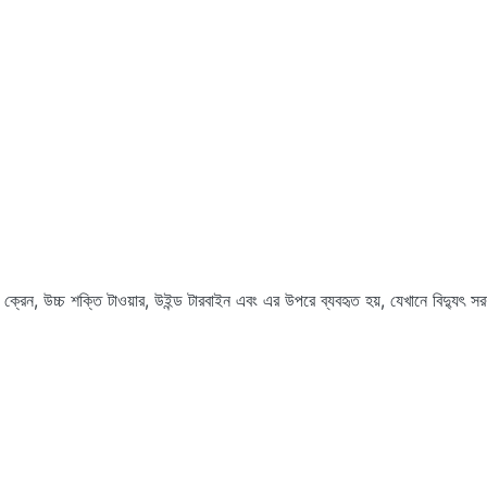
েন, উচ্চ শক্তি টাওয়ার, উইন্ড টারবাইন এবং এর উপরে ব্যবহৃত হয়, যেখানে বিদ্যুৎ স